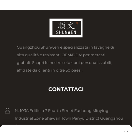
Guangzhou Shunwen è specializzata in lavagne di
alta qualità e resistenti OEM/ODM per mercati
globali. Scopri le nostre soluzioni personalizzabili,
affidate da clienti in oltre 50 paesi.
CONTATTACI
N. 103A Edificio 7 Fourth Street Fuchong Minying
Industrial Zone Shawan Town Panyu District Guangzhou
Cina