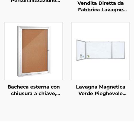
Personalizzazione
Vendita Diretta da
Standard Ufficio
Fabbrica Lavagne
Lavagna Magnetica
Digitali Interattive,
Appendi a Parete
Lavagna Scorrevole a
Lavagna in Acciaio
Strappo per Aule
Cancellabile a Secco
Scolastiche
per Scuola Bambini
Bacheca esterna con
Lavagna Magnetica
chiusura a chiave,
Verde Pieghevole
bacheca in sughero
Personalizzabile con
resistente alle
Scritta in Gessetto per
intemperie con porta
Scuola e
con lucchetto, telaio in
Apprendimento
alluminio per
montaggio a parete