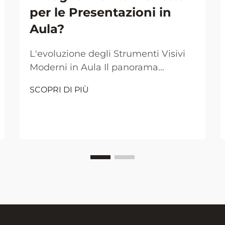
per le Presentazioni in
Aula?
L'evoluzione degli Strumenti Visivi
Moderni in Aula Il panorama
dell'insegnamento in aula è
SCOPRI DI PIÙ
cambiato drasticamente nel corso
dei decenni, con la lavagna bianca
che si è affermata come uno
strumento indispensabile per le
presentazioni educative. Dal
tradizionale ambiente pieno di
polvere di gesso, l'ambiente
scolastico...