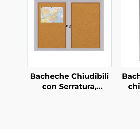
Bacheche Chiudibili
Bach
con Serratura,
chi
Espositori per
bac
Annunci, Lavagne in
r
Sughero da Parete
inte
con Porta
con 
Antintrusione,
i