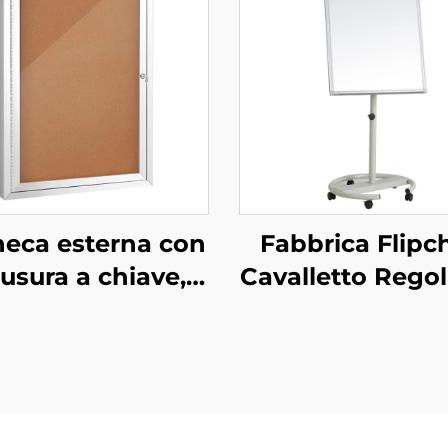
eca esterna con
Fabbrica Flipc
usura a chiave,
Cavalletto Regol
heca in sughero
in Altezza Lav
esistente alle
Spostabile su R
mperie con porta
per Scuola
lucchetto, telaio
n alluminio per