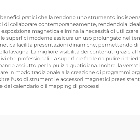
taggio a parete
nefici pratici che la rendono uno strumento indispensabi
di collaborare contemporaneamente, rendendola ideale p
di esposizione magnetica elimina la necessità di utilizzar
 delle superfici moderne assicura un uso prolungato nel 
gnetica facilita presentazioni dinamiche, permettendo di 
a lavagna. La migliore visibilità dei contenuti grazie al
tivi che professionali. La superficie facile da pulire ri
o asciutto per la pulizia quotidiana. Inoltre, la versatil
gnare in modo tradizionale alla creazione di programmi or
tre l'uso di strumenti e accessori magnetici preesistent
 del calendario o il mapping di processi.