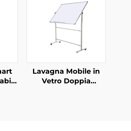
hart
Lavagna Mobile in
abile
Vetro Doppia
agna
Temperata
uote
Magnetica
Personalizzata in
Offerta Speciale