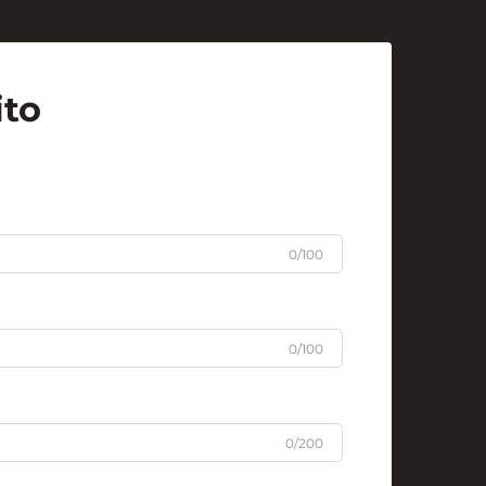
ito
0/100
0/100
0/200