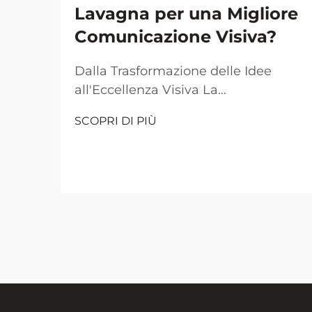
Lavagna per una Migliore
Comunicazione Visiva?
Dalla Trasformazione delle Idee
all'Eccellenza Visiva La
comunicazione visiva è diventata il
SCOPRI DI PIÙ
pilastro fondamentale per una
collaborazione e un apprendimento
efficaci negli ambienti lavorativi e
didattici moderni. Al centro di
questa rivoluzione visiva si trova
l'umile ma potente...