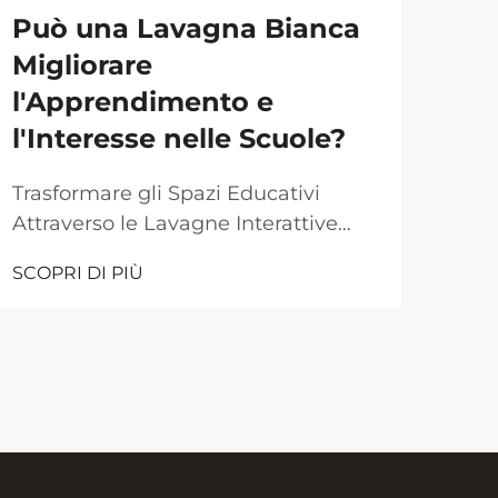
Può una Lavagna Bianca
Pr
Migliorare
del
l'Apprendimento e
lav
l'Interesse nelle Scuole?
spa
Trasformare gli Spazi Educativi
Tras
Attraverso le Lavagne Interattive
con
L'ambiente moderno delle aule
dina
SCOPRI DI PIÙ
SCOP
continua a evolversi grazie alla
cos
tecnologia e agli strumenti didattici
sodd
innovativi. Tra queste innovazioni, la
ambi
lavagna bianca si presenta come
lav
uno strumento fondamentale ma
sim
potente per l'insegnamento...
inno
squa