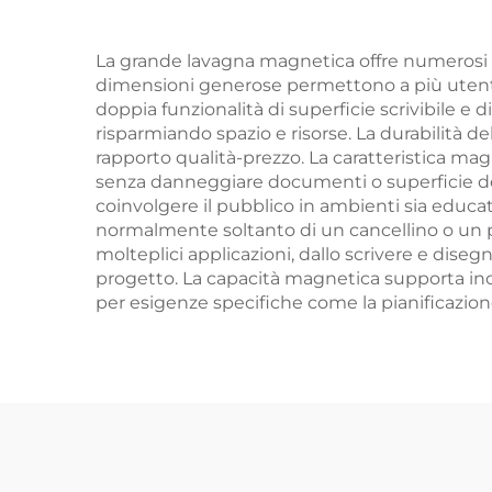
Resistenti all'Esterno
mon
per Scuole
La grande lavagna magnetica offre numerosi be
dimensioni generose permettono a più utenti 
doppia funzionalità di superficie scrivibile e 
risparmiando spazio e risorse. La durabilità
rapporto qualità-prezzo. La caratteristica ma
senza danneggiare documenti o superficie dell
coinvolgere il pubblico in ambienti sia educa
normalmente soltanto di un cancellino o un pann
molteplici applicazioni, dallo scrivere e dise
progetto. La capacità magnetica supporta inol
per esigenze specifiche come la pianificazione