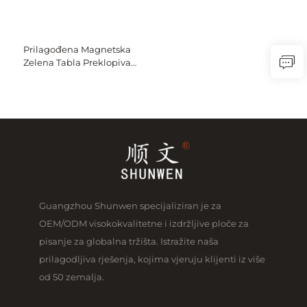
Prilagođena Magnetska
Zelena Tabla Preklopiva
Krede Tabla za Pisanje za
Učenje u Učionici
Guangzhou Shunwen specijaliziran je za
OEM/ODM visokokvalitetne i izdržljive ploče za
pisanje za globalna tržišta. Istražite naša
prilagodljiva rješenja, kojima vjeruju klijenti iz više
od 50 zemalja.