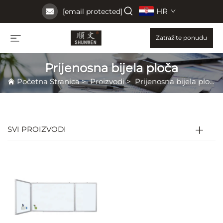
HR
[email protected]
Zatražite ponudu
Prijenosna bijela ploča
Početna Stranica
>
Proizvodi
>
Prijenosna bijela ploča
SVI PROIZVODI