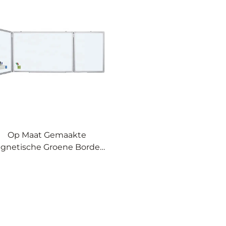
Op Maat Gemaakte
gnetische Groene Borden
uwbare Schoolborden voor
Klaslokaal Onderwijs