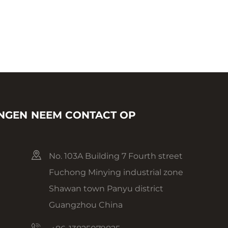
INGEN
NEEM CONTACT OP
No. 103A Building 7 Fourth street
Fuchong Minying industrial zone
Shawan town Panyu district
Guangzhou China