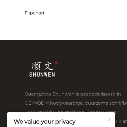
Flipchart
Guangzhou Shunwen is gespecialiseerd in
OEM/ODM hoogwaardige, duurzame schrijfb
voor wereldwijde markten. Ontdek onze
We value your privacy
aanpasbare oplossingen, vertrouwd door kla