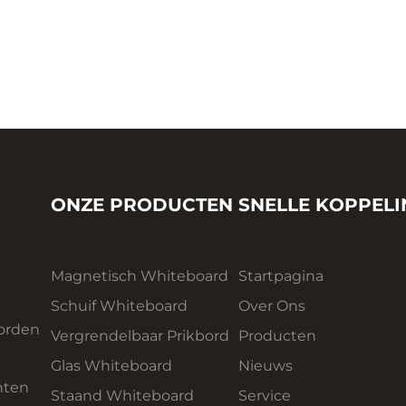
ONZE PRODUCTEN
SNELLE KOPPEL
Magnetisch Whiteboard
Startpagina
Schuif Whiteboard
Over Ons
orden
Vergrendelbaar Prikbord
Producten
Glas Whiteboard
Nieuws
nten
Staand Whiteboard
Service