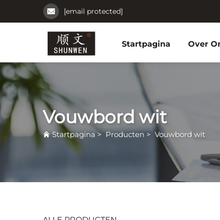
[email protected]
Startpagina
Over O
Vouwbord wit
Startpagina
>
Producten
>
Vouwbord wit
ALLE PRODUCTEN