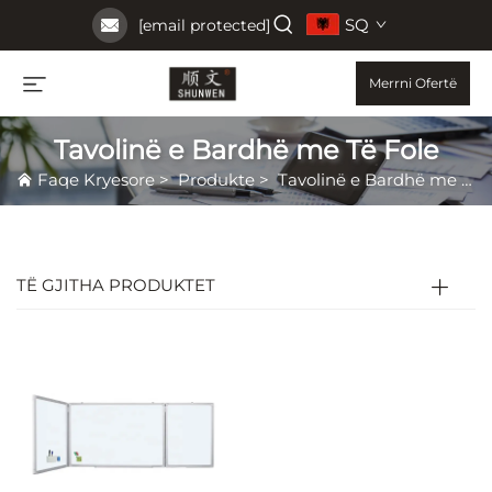
SQ
[email protected]
Merrni Ofertë
Tavolinë e Bardhë me Të Fole
Faqe Kryesore
>
Produkte
>
Tavolinë e Bardhë me Të Fole
TË GJITHA PRODUKTET