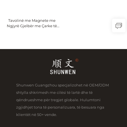
Tavolinë me Magnete me
Ngjyrë Gjelbër me Çarke të
Ndjekshme për të Shkruar në
Shkollë për Mësim
Shunwen Guangzhou specjalizohet në OEM/ODM
shtylla shkrimesh me cilësi të lartë dhe të
qëndrueshme për tregjet globale. Hulumtoni
zgjidhjet tona të personalizuara, të besuara nga
klientët në 50+ vende.