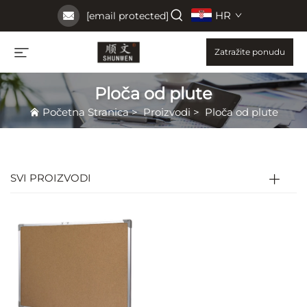
HR
[email protected]
Zatražite ponudu
Ploča od plute
Početna Stranica
>
Proizvodi
>
Ploča od plute
SVI PROIZVODI