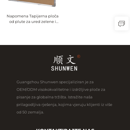
Napomena Tapijerna ploča
od plute za ured zelene i
crvene površine
Guangzhou Shunwen specijaliziran je za
OEM/ODM visokokvalitetne i izdržljive ploče za
pisanje za globalna tržišta. Istražite naša
prilagodljiva rješenja, kojima vjeruju klijenti iz više
od 50 zemalja.