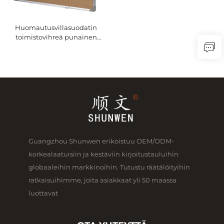
Huomautusvillasuodatin
toimistovihreä punainen
pinta naulakko
Guangzhou Shunwen erikoistuu OEM/ODM-
korkealaatuisiin ja kestäviin kirjoitustauluihin
globaaleihin markkinoihin. Tutustu räätälöityihin
ratkaisuihimme, joita asiakkaat yli 50 maassa
luottavat