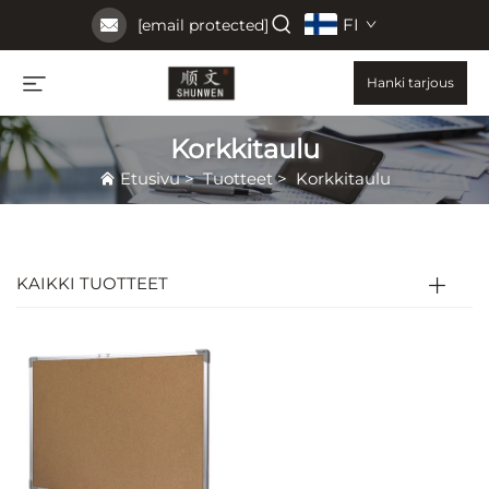
FI
[email protected]
Hanki tarjous
Korkkitaulu
Etusivu
>
Tuotteet
>
Korkkitaulu
KAIKKI TUOTTEET