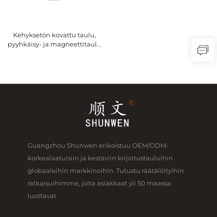
Kehyksetön kovattu taulu,
pyyhkäisy- ja magneettitaulu
luokkahuoneeseen, toimisto-
ja vuorovaikutteiseen
tauluun,
valmistusmahdollisuus
Guangzhou Shunwen erikoistuu OEM/ODM-
korkealaatuisiin ja kestäviin kirjoitustauluihin
globaaleihin markkinoihin. Tutustu räätälöityihin
ratkaisuihimme, joita asiakkaat yli 50 maassa
luottavat