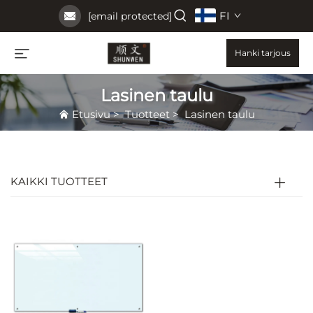
FI
[email protected]
Hanki tarjous
Lasinen taulu
Etusivu
>
Tuotteet
>
Lasinen taulu
KAIKKI TUOTTEET