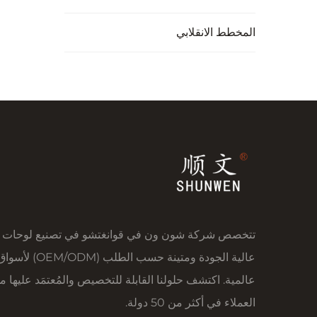
المخطط الانقلابي
تتخصص شركة شون ون في قوانغتشو في تصنيع لوحات ك
عالية الجودة ومتينة حسب الطلب (OEM/ODM) لأس
عالمية. اكتشف حلولنا القابلة للتخصيص والمُعتمَد عليها م
العملاء في أكثر من 50 دولة.