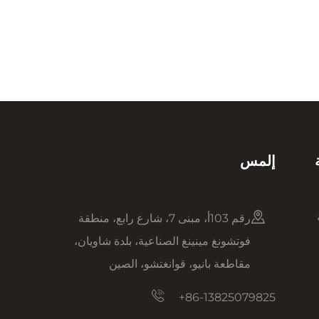
إلمس
رقم 103أ، مبنى 7، شارع رابع، منطقة
فوتشونغ مينينغ الصناعية، بلدة شاويان،
مقاطعة بانيو، قوانغتشو، الصين
+86-13825079825