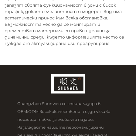
запазят своята функционалност в зони с висок
трафик, докато елегантният и модерен вид има
естетически принос към всяка обстановка.
Възможността лесно да се монтират и
преместват материали ги прави идеални за
динамични среди, където информацията често се
нуждае от актуализиране или прегрупиране.
Guangzhou Shunwen се специализира в
OEM/ODM висококачествени и издръжливи
пишещи табли за глобални пазари.
Разгледайте нашите персонализирани
решения, използвани от клиенти в над 50