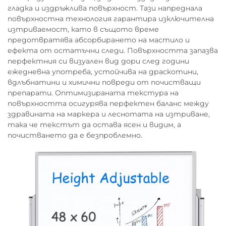
гладка и издръжлива повърхност. Тази напреднала
повърхностна технология гарантира изключителна
изтриваемост, като в същото време
предотвратява абсорбирането на мастило и
ефекта от остатъчни следи. Повърхността запазва
перфектния си визуален вид дори след години
ежедневна употреба, устойчива на драскотини,
вдлъбнатини и химични повреди от почистващи
препарати. Оптимизираната текстура на
повърхността осигурява перфектен баланс между
здравината на маркера и леснотата на изтриване,
така че текстът да остава ясен и видим, а
почистването да е безпроблемно.