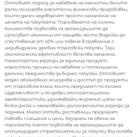
Оптовият подход за набавяне на магнитни белите
дъски осигурява значителни финансови придобивки,
които далеч надхвърлят просто намаление на
цената на покупката. Поръчването на големи
количества позволява на организациите да
използват икономии от мащаба, често водейки до
спестявания от 40% или повече в сравнение с
индивидуални дребно-търговски покупки. Тази
икономическа ефективност включва намалени
транспортни разходи за единица продукт,
опростени процеси на набавяне и потенциални
данъчни предимства за бизнес покупки. Оптовият
модел обикновено осигурява и достъп до продукти
от търговска класа, които предлагат по-голяма
издръжливост и по-добри експлоатационни
характеристики, удължавайки жизнения цикъл на
всяка дъска и намалявайки дългосрочните разходи за
подмяна. Много оптови доставчици предлагат
гъвкави плащания и цени, базирани на обема на
поръчката, което позволява на организациите да
оптимизират стратегията си за покупки въз основа