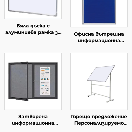
Бяла дъска с
алуминиева рамка за
Офисна вътрешна
писане с маркери
информационна
Емайлова стоманена
дъска с алуминиева
бяла дъска за писане
рамка, монтирана на
с маркери с
стена, с коркова
магнитен ефект за
повърхност и
училище, офис, дом
заключваща врата,
Магнитни дъски
заключваща се
информационна
табла,
информационен
стенд
Затворена
Горещо предложение
информационна
Персонализируемо
дъска с ключ, с
закалено магнитно