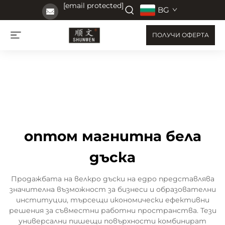
[email protected]
BG
ПОЛУЧИ ОФЕРТА
оптом магнитна бела
дъска
Продажбата на велкро дъски на едро представлява
значителна възможност за бизнеси и образователни
институции, търсещи икономически ефективни
решения за съвместни работни пространства. Тези
универсални пишещи повърхности комбинират