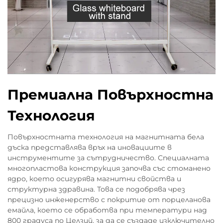
Премиална Повърхностна
Технология
Повърхностната технология на магнитната бела
дъска представлява връх на иновациите в
инструментите за сътрудничество. Специалната
многопластова конструкция започва със стоманено
ядро, което осигурява магнитни свойства и
структурна здравина. Това се подобрява чрез
прецизно инженерство с покритие от порцеланова
емайла, което се обработва при температури над
800 градуса по Целзий, за да се създаде изключително