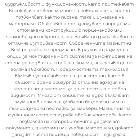
издръжливост и функционалност, като притежават
висококачествени магнитни повърхности, които
позволяват както писане, така и излагане на
материали. Обикновено те използват напреднали
стоманени конструкции с порцеланово или
прахообразно покритие, осигуряващи дълъг живот и
отлична изтриваемост. Съвременните магнитни
велкро дъски се предлагат в различни размери и
опции за монтиране – от системи за монтиране на
стена до подвижни стойки с колела, осигуряващи по-
голяма гъвкавост. Повърхностната технология
включва устойчивост на драскотини, като в
същото време осигурява отлична адхезия на
маркерната мастило, за да се постигне добра
видимост. Много от опциите на едро включват
алуминиеви рамки с заоблени безопасни ъгли и
пълноразмерни поставки за маркери. Магнитната
функционалност осигурява двойна употреба, като
позволява на потребителите да закачат
документи, диаграми или учебни материали, докато
запазят чиста пишеща повърхност. Тези дъски