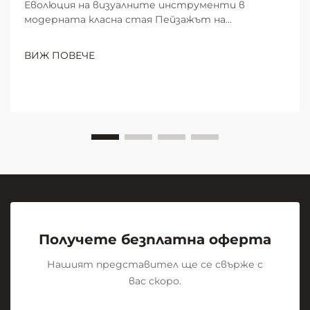
Еволюция на визуалните инструменти в
модерната класна стая Пейзажът на
училищното преподаване се е преобразил
значително през последните десетилетия,
ВИЖ ПОВЕЧЕ
като интерактивната дъска се е превърнала в
незаменим инструмент за образователни
презентации. От прашната атмосфера на
класните стаи с мел...
Получете безплатна оферта
Нашият представител ще се свърже с
вас скоро.