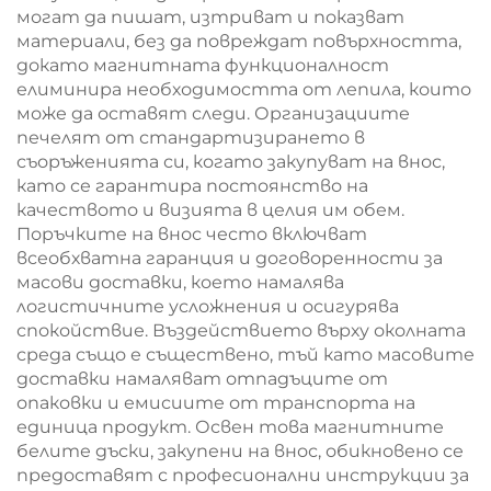
могат да пишат, изтриват и показват
материали, без да повреждат повърхността,
докато магнитната функционалност
елиминира необходимостта от лепила, които
може да оставят следи. Организациите
печелят от стандартизирането в
съоръженията си, когато закупуват на внос,
като се гарантира постоянство на
качеството и визията в целия им обем.
Поръчките на внос често включват
всеобхватна гаранция и договоренности за
масови доставки, което намалява
логистичните усложнения и осигурява
спокойствие. Въздействието върху околната
среда също е съществено, тъй като масовите
доставки намаляват отпадъците от
опаковки и емисиите от транспорта на
единица продукт. Освен това магнитните
белите дъски, закупени на внос, обикновено се
предоставят с професионални инструкции за