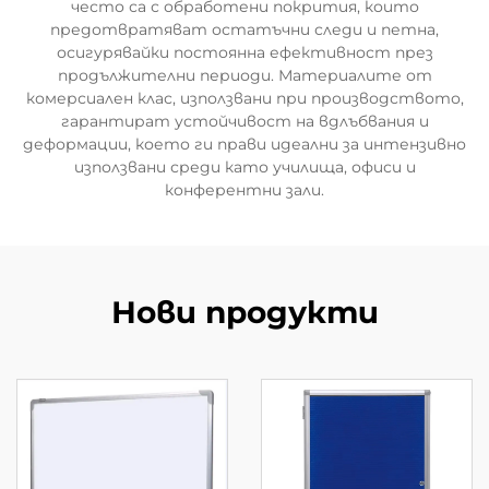
често са с обработени покрития, които
предотвратяват остатъчни следи и петна,
осигурявайки постоянна ефективност през
продължителни периоди. Материалите от
комерсиален клас, използвани при производството,
гарантират устойчивост на вдлъбвания и
деформации, което ги прави идеални за интензивно
използвани среди като училища, офиси и
конферентни зали.
Нови продукти