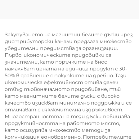
тапицерия и
двустранно мобилно
алуминиева рамка,
стъклено табло
информационен
шкаф за стена,
подходящ за
Закупуването на магнитни белите дъски чрез
училище и офис
дистрибуторски канали предлага множество
убедителни предимства за организации.
Първо, икономическите придобивки са
значителни, като поръчките на внос
намаляват цената на единица продукт с 30-
50% в сравнение с покупките на дребно. Тази
икономическа ефективност отива далеч
отвъд първоначалното придобиване, тъй
като магнитните белите дъски с високо
качество изискват минимално поддръжка и се
отличават с изключителна издръжливост.
Многостранността на тези дъски повишава
продуктивността на работното място,
като осигурява множество методи за
комуникация едновременно. Потребителите