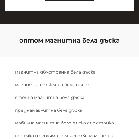
оптом магнитна бела дъска
магнитна двустранна бела дъска
магнитна стъклена бела дъска
стенна магнитна бела дъска
преднамагнитна бела дъска
мобилна магнитна бела дъска със стойка
поръчка на голямо количество магнитни