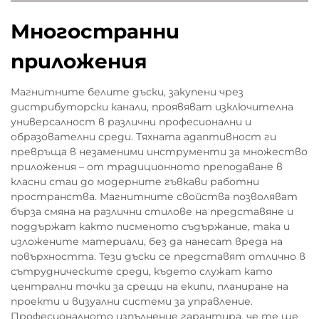
Многостранни
приложения
Магнитните белите дъски, закупени чрез
дистрибуторски канали, проявяват изключителна
универсалност в различни професионални и
образователни среди. Тяхната адаптивност ги
превръща в незаменими инструменти за множество
приложения – от традиционното преподаване в
класни стаи до модерните гъвкави работни
пространства. Магнитните свойства позволяват
бърза смяна на различни стилове на представяне и
поддържат както писменото съдържание, така и
изложените материали, без да нанесат вреда на
повърхността. Тези дъски се представят отлично в
сътрудническите среди, където служат като
централни точки за срещи на екипи, планиране на
проекти и визуални системи за управление.
Професионалното изпълнение гарантира, че те ще