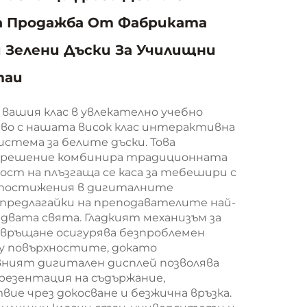
 Продажба От Фабриката
 Зелени Дъски За Училищни
таи
вашия клас в увлекателно учебно
о с нашата висок клас интерактивна
стема за белите дъски. Това
о решение комбинира традиционната
ост на плъзгаща се каса за тебешири с
 постижения в дигиталните
 предлагайки на преподавателите най-
двата свята. Гладкият механизъм за
 връщане осигурява безпроблемен
у повърхностите, докато
ият дигитален дисплей позволява
резентация на съдържание,
ие чрез докосване и безжична връзка.