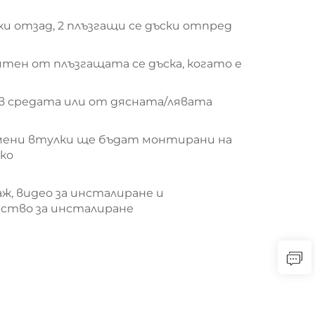
ки отзад, 2 плъзгащи се дъски отпред
тен от плъзгащата се дъска, когато е
 в средата или от дясната/лявата
мени втулки ще бъдат монтирани на
ко
ж, видео за инсталиране и
ство за инсталиране