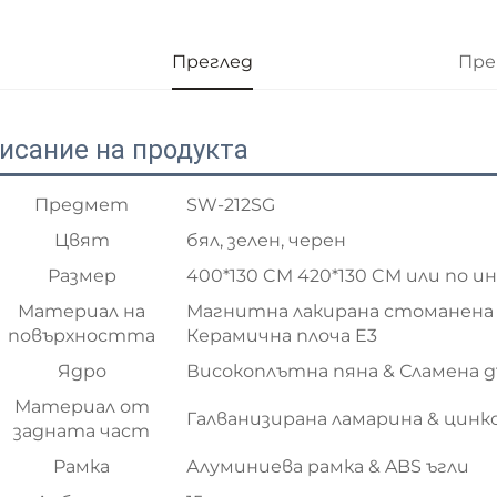
Преглед
Пре
исание на продукта
Предмет
SW-212SG
Цвят
бял, зелен, черен
Размер
400*130 CM 420*130 CM или по и
Материал на
Магнитна лакирана стоманена 
повърхността
Керамична плоча E3
Ядро
Високоплътна пяна & Сламена д
Материал от
Галванизирана ламарина & цинк
задната част
Рамка
Алуминиева рамка & ABS ъгли