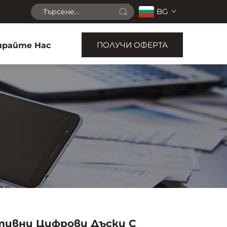
BG
ПОЛУЧИ ОФЕРТА
райте Нас
ивни Цифрови Дъски С