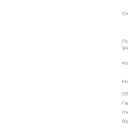
С
По
ди
Ко
М
О
Га
т
Вр