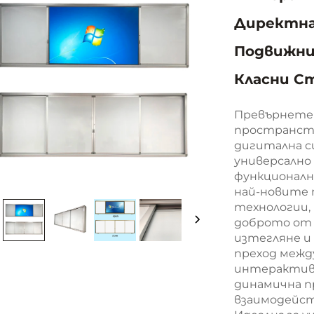
Директна
Подвижни
Класни С
Превърнете 
пространств
дигитална си
универсалн
функционалн
най-новите
технологии,
доброто от 
изтегляне и
преход межд
интерактивн
динамична п
взаимодейств