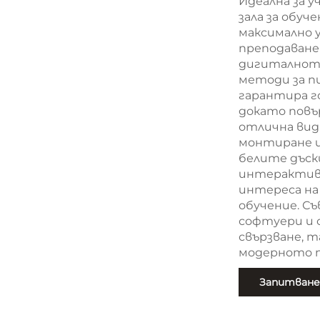
Идеална за 
зала за обуч
максимално 
преподаване
дигиталното
методи за п
гарантира г
докато повъ
отлична вид
монтиране и
белите дъски
интерактивн
интереса на
обучение. С
софтуери и 
свързване, 
модерното п
Запитване