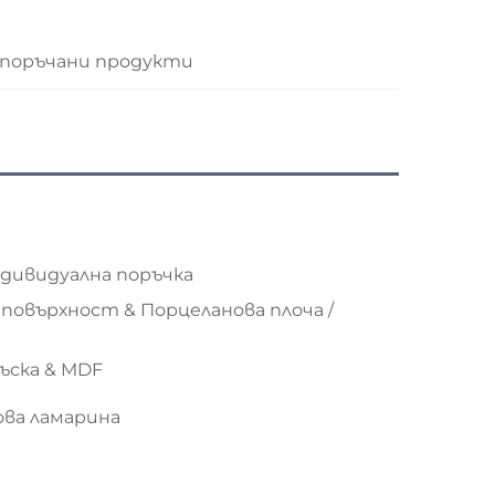
поръчани продукти
ндивидуална поръчка
повърхност & Порцеланова плоча /
ъска & MDF
ова ламарина