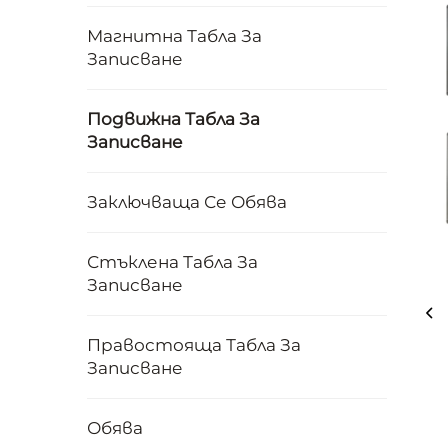
Магнитна Табла За
Записване
Подвижна Табла За
Записване
Заключваща Се Обява
Стъклена Табла За
Записване
Правостояща Табла За
Записване
Обява