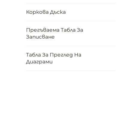
Коркова Дъска
Прегъваема Табла За
Записване
Табла За Преглед На
Диаграми