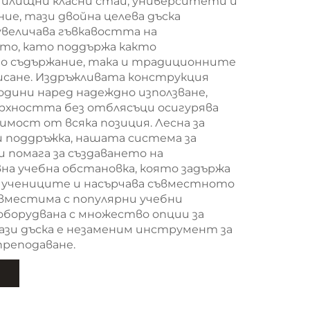
училищни класни стаи, университети и
ение, тази двойна целева дъска
увеличава гъвкавостта на
то, като поддържа както
 съдържание, така и традиционните
исане. Издръжливата конструкция
одини наред надеждно използване,
рхността без отблясъци осигурява
имост от всяка позиция. Лесна за
 поддръжка, нашата система за
 помага за създаването на
а учебна обстановка, която задържа
 учениците и насърчава съвместното
ъвместима с популярни учебни
оборудвана с множество опции за
тази дъска е незаменим инструмент за
реподаване.