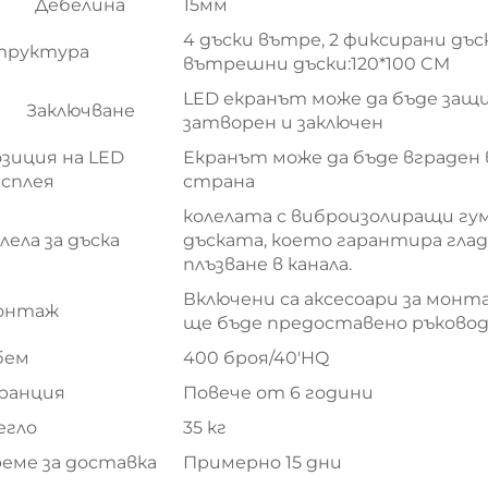
Дебелина
15мм
4 дъски вътре, 2 фиксирани дъс
труктура
вътрешни дъски:120*100 CM
LED екранът може да бъде защи
Заключване
затворен и заключен
зиция на LED
Екранът може да бъде вграден
сплея
страна
колелата с виброизолиращи гу
лела за дъска
дъската, което гарантира глад
плъзване в канала.
Включени са аксесоари за монта
онтаж
ще бъде предоставено ръковод
бем
400 броя/40'HQ
ранция
Повече от 6 години
егло
35 кг
еме за доставка
Примерно 15 дни