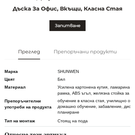
Дъска За Офис, Вкъщи, Класна Стая
Запитване
Преглед
Препоръчани продукти
Марка
SHUNWEN
Цвят
Бял
Материал
Усилена картонена кутия, ламарина с
рамка, ABS ъгъл, желязна стойка за п
обучение в класна стая, училищно обу
Препоръчителни
домашно обучение, забавление, диску
употреби на продукта
планиране
Тип на монтаж
Стоящ на пода
Относно този артикул