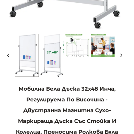
Мобилна Бела Дъска 32x48 Инча,
Регулируема По Височина -
Двустранна Магнитна Сухо-
Маркираща Дъска Със Стойка И
Колелца, Преносима Ролкова Бяла