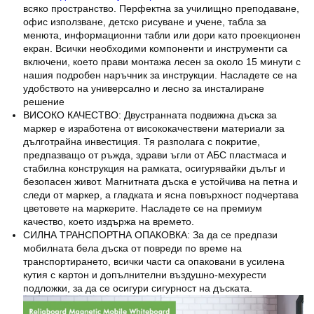
всяко пространство. Перфектна за училищно преподаване,
офис използване, детско рисуване и учене, табла за
менюта, информационни табли или дори като проекционен
екран. Всички необходими компоненти и инструменти са
включени, което прави монтажа лесен за около 15 минути с
нашия подробен наръчник за инструкции. Насладете се на
удобството на универсално и лесно за инсталиране
решение
ВИСОКО КАЧЕСТВО: Двустранната подвижна дъска за
маркер е изработена от висококачествени материали за
дълготрайна инвестиция. Тя разполага с покритие,
предпазващо от ръжда, здрави ъгли от АБС пластмаса и
стабилна конструкция на рамката, осигурявайки дълъг и
безопасен живот. Магнитната дъска е устойчива на петна и
следи от маркер, а гладката и ясна повърхност подчертава
цветовете на маркерите. Насладете се на премиум
качество, което издържа на времето.
СИЛНА ТРАНСПОРТНА ОПАКОВКА: За да се предпази
мобилната бела дъска от повреди по време на
транспортирането, всички части са опаковани в усилена
кутия с картон и допълнителни въздушно-мехурести
подложки, за да се осигури сигурност на дъската.