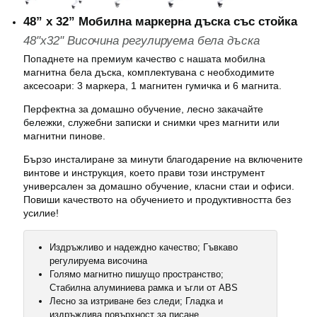
48” x 32” Мобилна маркерна дъска със стойка
48"x32" Височина регулируема бела дъска
Попаднете на премиум качество с нашата мобилна
магнитна бела дъска, комплектувана с необходимите
аксесоари: 3 маркера, 1 магнитен гумичка и 6 магнита.
Перфектна за домашно обучение, лесно закачайте
бележки, служебни записки и снимки чрез магнити или
магнитни пинове.
Бързо инсталиране за минути благодарение на включените
винтове и инструкция, което прави този инструмент
универсален за домашно обучение, класни стаи и офиси.
Повиши качеството на обучението и продуктивността без
усилие!
Издръжливо и надеждно качество; Гъвкаво
регулируема височина
Голямо магнитно пишущо пространство;
Стабилна алуминиева рамка и ъгли от ABS
Лесно за изтриване без следи; Гладка и
издръжлива повърхност за писане