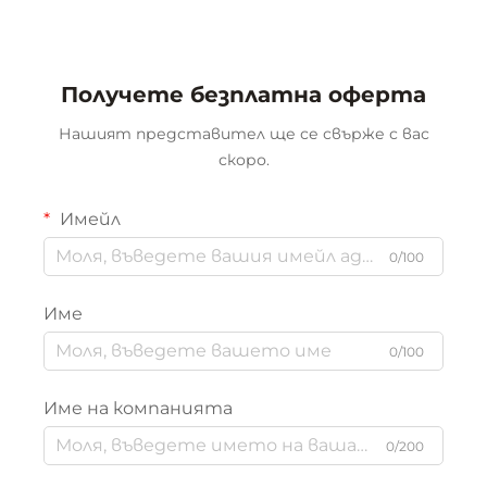
белотабачна с опция за
OEM
Получете безплатна оферта
Нашият представител ще се свърже с вас
скоро.
Имейл
0/100
Име
0/100
Име на компанията
0/200