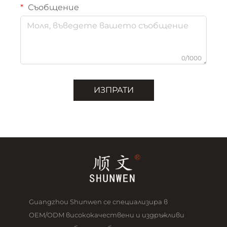
Съобщение
0/1000
ИЗПРАТИ
Guangzhou Shunwen се специализира в
OEM/ODM висококачествени и издръжливи