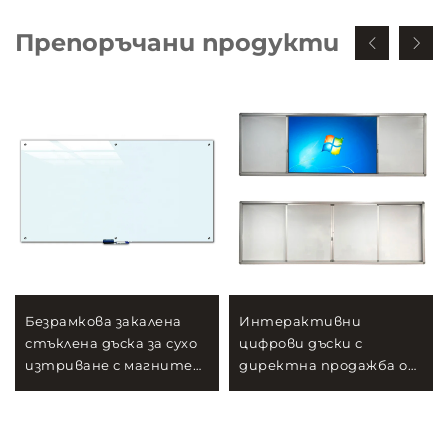
Препоръчани продукти
Безрамкова закалена
Интерактивни
стъклена дъска за сухо
цифрови дъски с
изтриване с магнитен
директна продажба от
ефект стъклена дъска
фабриката Подвижни
за класни стаи и офиси
зелени дъски за
интерактивна
училищни класни стаи