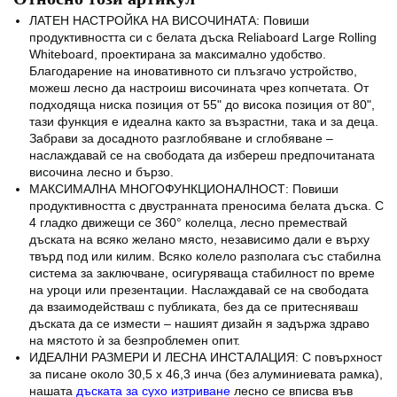
ЛАТЕН НАСТРОЙКА НА ВИСОЧИНАТА: Повиши
продуктивността си с белата дъска Reliaboard Large Rolling
Whiteboard, проектирана за максимално удобство.
Благодарение на иновативното си плъзгачо устройство,
можеш лесно да настроиш височината чрез копчетата. От
подходяща ниска позиция от 55" до висока позиция от 80",
тази функция е идеална както за възрастни, така и за деца.
Забрави за досадното разглобяване и сглобяване –
наслаждавай се на свободата да избереш предпочитаната
височина лесно и бързо.
МАКСИМАЛНА МНОГОФУНКЦИОНАЛНОСТ: Повиши
продуктивността с двустранната преносима белата дъска. С
4 гладко движещи се 360° колелца, лесно премествай
дъската на всяко желано място, независимо дали е върху
твърд под или килим. Всяко колело разполага със стабилна
система за заключване, осигуряваща стабилност по време
на уроци или презентации. Наслаждавай се на свободата
да взаимодействаш с публиката, без да се притесняваш
дъската да се измести – нашият дизайн я задържа здраво
на мястото ѝ за безпроблемен опит.
ИДЕАЛНИ РАЗМЕРИ И ЛЕСНА ИНСТАЛАЦИЯ: С повърхност
за писане около 30,5 x 46,3 инча (без алуминиевата рамка),
нашата
дъската за сухо изтриване
лесно се вписва във