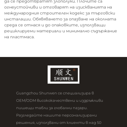
да се предотвратят злополуки. Плочите са
огнеустойчиви и отговарят на изискванията на
международния строителен кодекс за търговски
инсталации. Обявяването за опазване на околната
среда се отнася и до опаковките, използващи
рециклируеми материали и минимално съдържание
на пластмаса.
Guangzhou Shunwen се специализира в
OEM/ODM висококачествени и издръжливи
пишещи табли за глобални пазари.
Разгледайте нашите персонализирани
решения, използвани от клиенти в над 50