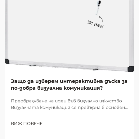
Защо да изберем интерактивна дъска за
по-добра визуална комуникация?
Преобразуване на идеи във визуално изкуство
Визуалната комуникация се превърна в основен
елемент на ефективната съвместна работа и
учене в модерните работни пространства и
ВИЖ ПОВЕЧЕ
образователни среди. В центъра на тази
визуална революция стои скромната, но