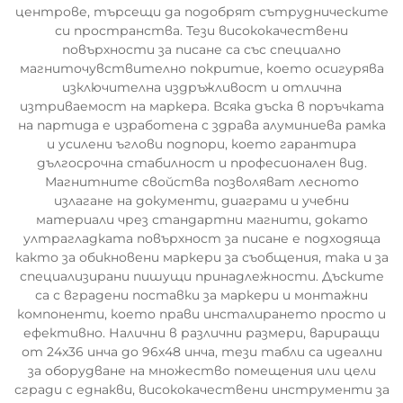
центрове, търсещи да подобрят сътрудническите
си пространства. Тези висококачествени
повърхности за писане са със специално
магниточувствително покритие, което осигурява
изключителна издръжливост и отлична
изтриваемост на маркера. Всяка дъска в поръчката
на партида е изработена с здрава алуминиева рамка
и усилени ъглови подпори, което гарантира
дългосрочна стабилност и професионален вид.
Магнитните свойства позволяват лесното
излагане на документи, диаграми и учебни
материали чрез стандартни магнити, докато
ултрагладката повърхност за писане е подходяща
както за обикновени маркери за съобщения, така и за
специализирани пишущи принадлежности. Дъските
са с вградени поставки за маркери и монтажни
компоненти, което прави инсталирането просто и
ефективно. Налични в различни размери, вариращи
от 24x36 инча до 96x48 инча, тези табли са идеални
за оборудване на множество помещения или цели
сгради с еднакви, висококачествени инструменти за