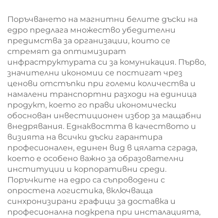
табла с врата с
интерактивна
ключ, вятър
белотабачна с опция
Поръчването на магнитни белите дъски на
непропускащи за
за OEM
едро предлага множество убедителни
училище
предимства за организации, които се
стремят да оптимизират
инфраструктурата си за комуникация. Първо,
значителни икономии се постигат чрез
ценови отстъпки при големи количества и
намалени транспортни разходи на единица
продукт, което го прави икономически
обоснован инвестиционен избор за мащабни
внедрявания. Еднаквостта в качеството и
визията на всички дъски гарантира
професионален, единен вид в цялата сграда,
което е особено важно за образователни
институции и корпоративни среди.
Поръчките на едро са съпроводени с
опростена логистика, включваща
синхронизирани графици за доставка и
професионална подкрепа при инсталацията,