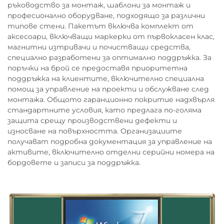
ръководство за монтаж, шаблони за монтаж и
професионално оборудване, подходящо за различни
типове стени. Пакетът включва комплект от
аксесоари, включващи маркерки от първокласен клас,
магнитни изтривачи и почистващи средства,
специално разработени за оптимално поддръжка. За
поръчки на брой се предоставя приоритетна
поддръжка на клиентите, включително специална
помощ за управление на проекти и обслужване след
монтажа. Общото гаранционно покритие надхвърля
стандартните условия, като предлага по-голяма
защита срещу производствени дефекти и
износване на повърхността. Организациите
получават подробна документация за управление на
активите, включително отделни серийни номера на
бордовете и записи за поддръжка.