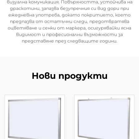
визуална комуникация. Повърхността, устойчива на
драскотини, запазва безупречния си вид дори при
ежедневна употреба, докато покритието, което
предпазва от остатъчни следи, предотвратява
оцветяване и сенки от маркера, осигурявайки ясна
видимост и професионални възможности за
представяне през следващите години.
Нови продукти