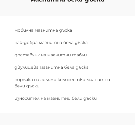
мобилна магнитна дъска
най-добра магнитна бела дъска
доставчик на магнитни табли
двулицева магнитна бела дъска
поръчка на голямо количество магнитни
бели дъски
износител на магнитни бели дъски