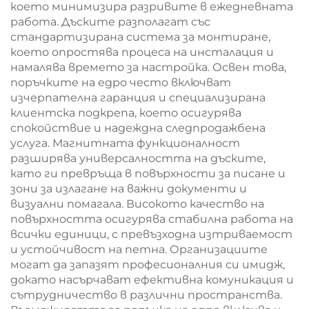
което минимизира разривите в ежедневната
работа. Дъските разполагат със
стандартизирана система за монтиране,
което опростява процеса на инсталация и
намалява времето за настройка. Освен това,
поръчките на едро често включват
изчерпателна гаранция и специализирана
клиентска подкрепа, което осигурява
спокойствие и надеждна следпродажбена
услуга. Магнитната функционалност
разширява универсалността на дъските,
като ги превръща в повърхности за писане и
зони за излагане на важни документи и
визуални помагала. Високото качество на
повърхността осигурява стабилна работа на
всички единици, с превъзходна изтриваемост
и устойчивост на петна. Организациите
могат да запазят професионалния си имидж,
докато насърчават ефективна комуникация и
сътрудничество в различни пространства.