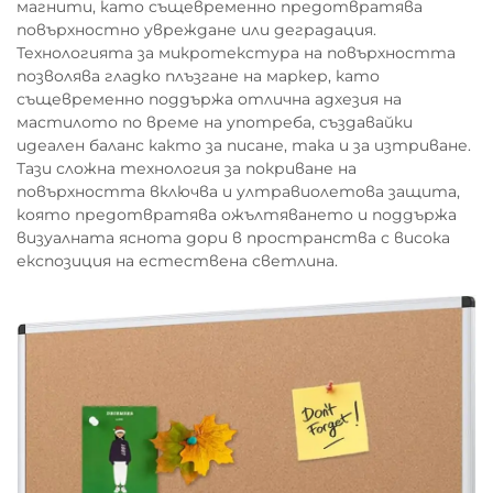
магнити, като същевременно предотвратява
повърхностно увреждане или деградация.
Технологията за микротекстура на повърхността
позволява гладко плъзгане на маркер, като
същевременно поддържа отлична адхезия на
мастилото по време на употреба, създавайки
идеален баланс както за писане, така и за изтриване.
Тази сложна технология за покриване на
повърхността включва и ултравиолетова защита,
която предотвратява ожълтяването и поддържа
визуалната яснота дори в пространства с висока
експозиция на естествена светлина.