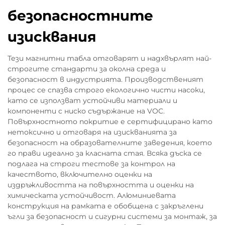
безопасностните
изисквания
Тези магнитни табла отговарят и надхвърлят най-
строгите стандарти за околна среда и
безопасност в индустрията. Производственият
процес се спазва строго екологично чисти насоки,
като се използват устойчиви материали и
компоненти с ниско съдържание на VOC.
Повърхностното покритие е сертифицирано като
нетоксично и отговаря на изискванията за
безопасност на образователните заведения, което
го прави идеално за класната стая. Всяка дъска се
подлага на строги тестове за контрол на
качеството, включително оценки на
издръжливостта на повърхността и оценки на
химическата устойчивост. Алюминиевата
конструкция на рамката е обобщена с закръглени
ъгли за безопасност и сигурни системи за монтаж, за