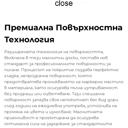
Премиална Повърхностна
Технология
Разширената технология на повърхността,
включена в тези магнитни дъски, поставя нов
стандарт за професионалните повърхности за
писане. Процесът на покритие създава перфектно
гладка, непрозрачна повърхност, която
предотвратява проникването на маркерно мастило
в материала, като осигурява пълна изтриваемост
без призраци или оцветяване. Тази специална
повърхност запазва своя непокътнат бял вид дори
след години на ежедневна употреба, устойчива на
промяна на цвета и износване. Магнитната
приемливост е проектирана да осигурява
оптимална сила на задържане за стандартните