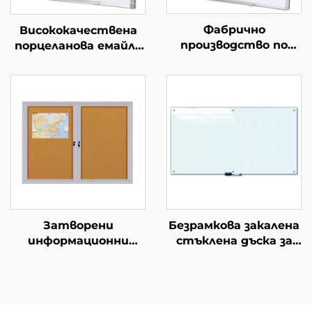
Фабрично
Висококачествена
производство по
порцеланова емайла
поръчка
за събаряне на
Стандартна за
съдържание с маркер
офиса бяла дъска за
различни размери от
стена с магнитен
магнитна P3
ефект Бяла дъска за
керамична
писане с маркери за
стоманена дъска за
деца Училищна дъска
маркер
Затворени
Безрамкова закалена
информационни
стъклена дъска за
табла с ключ
сухо изтриване с
Заключващи
магнитен ефект
информационни
стъклена дъска за
табла Плътни
класни стаи и офиси