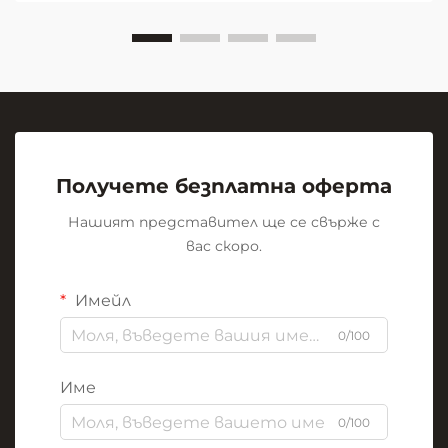
мощна...
Получете безплатна оферта
Нашият представител ще се свърже с
вас скоро.
Имейл
0/100
Име
0/100