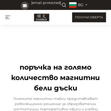
[email protected]
BG
ПОЛУЧИ ОФЕРТА
поръчка на голямо
количество магнитни
бели дъски
Големите магнитни табли представляват
революционно решение за образователни
институции, корпоративни офиси и учебни