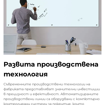
Развита производствена
технология
Съвременните производствени технологии на
фабриката представляват значителни инвестиции
в прецизност и ефективност. Автоматизираните
производствени линии са оборудвани с компютърно
контролирани системи за покритие, които