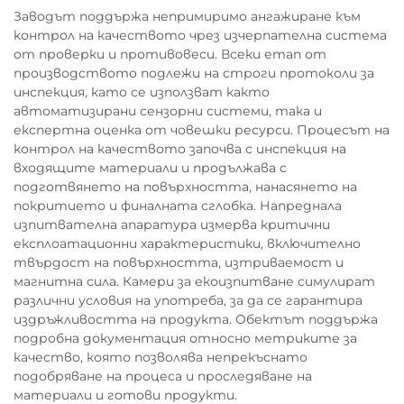
Заводът поддържа непримиримо ангажиране към
контрол на качеството чрез изчерпателна система
от проверки и противовеси. Всеки етап от
производството подлежи на строги протоколи за
инспекция, като се използват както
автоматизирани сензорни системи, така и
експертна оценка от човешки ресурси. Процесът на
контрол на качеството започва с инспекция на
входящите материали и продължава с
подготвянето на повърхността, нанасянето на
покритието и финалната сглобка. Напреднала
изпитвателна апаратура измерва критични
експлоатационни характеристики, включително
твърдост на повърхността, изтриваемост и
магнитна сила. Камери за екоизпитване симулират
различни условия на употреба, за да се гарантира
издръжливостта на продукта. Обектът поддържа
подробна документация относно метриките за
качество, която позволява непрекъснато
подобряване на процеса и проследяване на
материали и готови продукти.