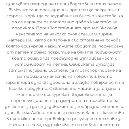
използват напреднали производствени технологии,
включително прецизионни процеси за покритие и
строги мерки за осигуряване на високо качество, за
да се гарантира постоянно добро качество на
продукта. Производственият процес включва
нанасянето на няколко слоя специализирани
материали, като се започне със стоманена основа,
която осигурява магнитните свойства, последвана
от патентовано покритие на бялата повърхност,
което осигурява превъзходна изтриваемост и
устойчивост на петна. Фабриката използва
автоматизирани системи за транспортиране на
материали и нанасяне на покрития, което
гарантира еднаква дебелина и гладка повърхност на
всички продукти. Съвременни машини за рязане и
монтиране осигуряват възможността за
персонализиране на размерите и стиловете на
дъските, за да се задоволят разнообразни клиентски
изисквания. Лаборатории за осигуряване на качество
в съоръжението провеждат регулярни тестове за
магнитна сила, издръжливост на повърхността и