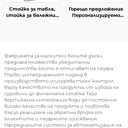
Стойка за табла,
Горещо предложение
стойка за бележник
Персонализируемо
за набързо, с
закалено магнитно
магнитна табла
двустранно мобилно
стъклено табло
Фабриката за магнитни белите дъски
предлага множество убедителни
предимства, които я отличават на пазара.
Първо, интегрираният подход в
производството осигурява пълен контрол
върху качеството на продукта, от избора на
суровини до финалната сглобка. Тази
вертикална интеграция води до постоянно
високо качество на продукта и позволява
бързо реагиране на обратна връзка от
клиентите и пазарните изисквания.
Напредналите системи за автоматизация на