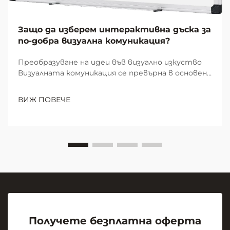
Защо да изберем интерактивна дъска за
по-добра визуална комуникация?
Преобразуване на идеи във визуално изкуство
Визуалната комуникация се превърна в основен
елемент на ефективната съвместна работа и
учене в модерните работни пространства и
ВИЖ ПОВЕЧЕ
образователни среди. В центъра на тази
визуална революция стои скромната, но
мощна...
Получете безплатна оферта