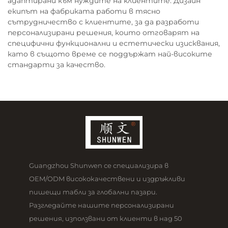
адаптирани към нуждите на клиентите. Дизайн
екипът на фабриката работи в тясно
сътрудничество с клиентите, за да разработи
персонализирани решения, които отговарят на
специфични функционални и естетически изисквания,
като в същото време се поддържат най-високите
стандарти за качество.
Guangzhou Shunwen се специализира в
OEM/ODM висококачествени и издръжливи
пишещи табли за глобални пазари.
Разгледайте нашите персонализирани
решения, използвани от клиенти в над 50