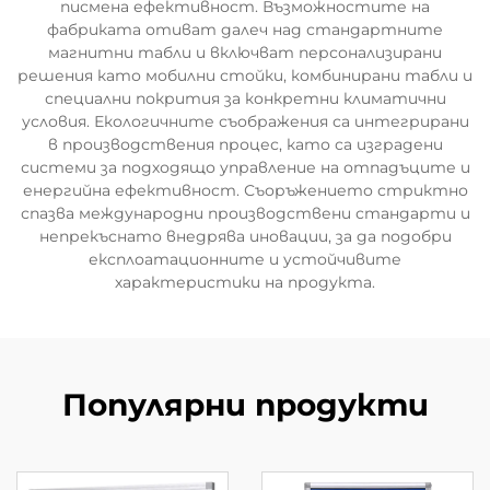
писмена ефективност. Възможностите на
фабриката отиват далеч над стандартните
магнитни табли и включват персонализирани
решения като мобилни стойки, комбинирани табли и
специални покрития за конкретни климатични
условия. Екологичните съображения са интегрирани
в производствения процес, като са изградени
системи за подходящо управление на отпадъците и
енергийна ефективност. Съоръжението стриктно
спазва международни производствени стандарти и
непрекъснато внедрява иновации, за да подобри
експлоатационните и устойчивите
характеристики на продукта.
Популярни продукти