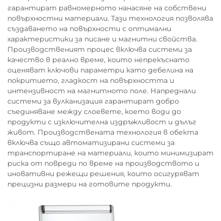
гарантират равномерното нанасяне на собствени
повърхностни материали. Тази технология позволява
създаването на повърхности с оптимални
характеристики за писане и магнитни свойства.
Производственият процес включва системи за
качество в реално време, които непрекъснато
оценяват ключови параметри като дебелина на
покритието, гладкост на повърхността и
интензивност на магнитното поле. Напреднали
системи за вулканизация гарантират добро
съединяване между слоевете, което води до
продукти с изключителна издръжливост и дълъг
живот. Производствената технология в обекта
включва също автоматизирани системи за
транспортиране на материали, които минимизират
риска от повреди по време на производството и
иновативни режещи решения, които осигуряват
прецизни размери на готовите продукти.