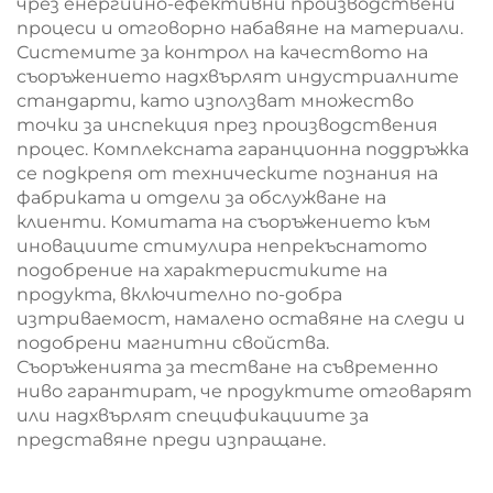
чрез енергийно-ефективни производствени
процеси и отговорно набавяне на материали.
Системите за контрол на качеството на
съоръжението надхвърлят индустриалните
стандарти, като използват множество
точки за инспекция през производствения
процес. Комплексната гаранционна поддръжка
се подкрепя от техническите познания на
фабриката и отдели за обслужване на
клиенти. Комитата на съоръжението към
иновациите стимулира непрекъснатото
подобрение на характеристиките на
продукта, включително по-добра
изтриваемост, намалено оставяне на следи и
подобрени магнитни свойства.
Съоръженията за тестване на съвременно
ниво гарантират, че продуктите отговарят
или надхвърлят спецификациите за
представяне преди изпращане.