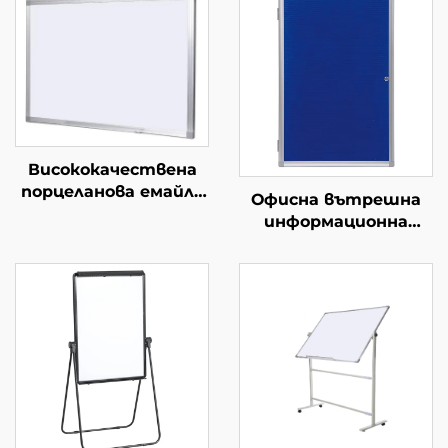
Висококачествена
порцеланова емайла
Офисна вътрешна
за събаряне на
информационна
съдържание с маркер
дъска с алуминиева
различни размери от
рамка, монтирана на
магнитна P3
стена, с коркова
керамична
повърхност и
стоманена дъска за
заключваща врата,
маркер
заключваща се
информационна
табла,
информационен
стенд