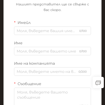
Нашият представител ще се свърже с
вас скоро.
Имейл
0/100
Име
0/100
Име на компанията
0/200
Съобщение