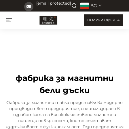
[email protected]
BG
ПОЛУЧИ ОФЕРТА
фабрика за магнитни
бели дъски
Фабрика за магнитни табла представлява модерно
производствено предприятие, специализирано в
изработката на висококачествени магнитни
пишещи повърхности, които съчетават
издръжливост с функционалност. Тези предприятия