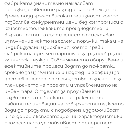
фабриката значително намаляват
производствените разходи, като в същото
време поддържат висока прецизност, което
позволява конкурентни цени без компромиси с
качеството. Гъвкавите производствени
възможности на съоръжението осигуряват
изпълнение както на големи поръчки, така и на
индивидуални изисквания, което прави
фабриката идеален партньор за разнообразни
клиентски нужди. Съвременното оборудване и
ефективните процеси водят до по-кратки
срокове за изпълнение и надеждни графици за
доставка, което е от съществено значение за
планирането на проекти и управлението на
инвентара. Отделът за проучвания и
развитие на фабриката непрекъснато
работи по иновации на повърхностите, което
води до продукти с подобрена издръжливост
и по-добри експлоатационни характеристики.
Екологичната устойчивост е приоритет