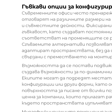
Гъвкави опции за конфигури
Съвременните офиси често пренареж
отговарят на различните размери на
и съвместните дейности. Фиксирани
гъвкавост, като създават постоянни 
съответстват на променящите се р
Сгъваемите алтернативи позволяват
адаптират пространствата, без да с
свързани с преместването на монтир
Възможността да се постави подвижн
създава възможности за по-динамични
Екипите могат да подредят местата з
конфигурации или други форми, като 
повърхността за писане от всички поз
ценна за компании, които прилагат р
където пространствата изпълняват 
Многофункционалните помещения зна