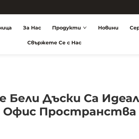
ница
За Нас
Продукти
Новини
Се
Свържете Се с Нас
 Бели Дъски Са Идеа
Офис Пространства