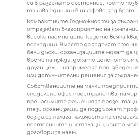
си в разгънато състояние, което поз
такива единици в шкафове, зад врати
Компактните възможности за съхране
отразяват благоприятно на компании
високи наемни цени, където всяка кв
последици. Вместо да заделят стенн
бели дъски, организациите могат да 
време на нужда, докато цененото им 
други цели – например за произведен
или допълнителни решения за съхране
Собствениците на малки предприяти
споделени офис пространства, нами
преносимите решения за презентации.
тези организации да поддържат проф
без да се налага наличието на специа
постоянните инсталации, които може
договори за наем.