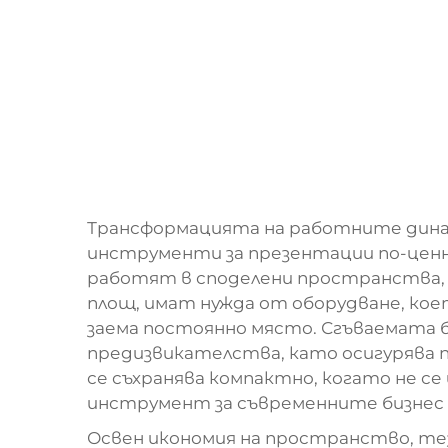
Трансформацията на работните дина
инструменти за презентации по-ценн
работят в споделени пространства, к
площ, имат нужда от оборудване, кое
заема постоянно място. Сгъваемата 
предизвикателства, като осигурява 
се съхранява компактно, когато не се 
инструмент за съвременните бизнес 
Освен икономия на пространство, те