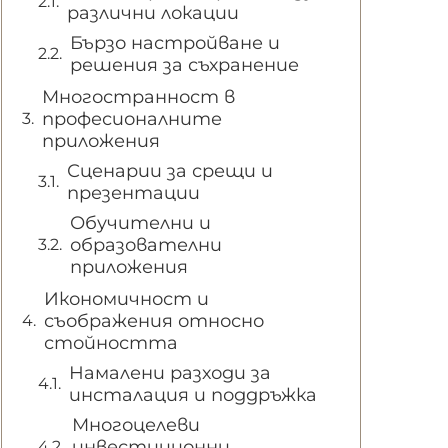
различни локации
Бързо настройване и
решения за съхранение
Многостранност в
професионалните
приложения
Сценарии за срещи и
презентации
Обучителни и
образователни
приложения
Икономичност и
съображения относно
стойността
Намалени разходи за
инсталация и поддръжка
Многоцелеви
инвестиционни