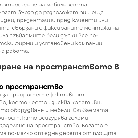
о отношение на мобилността и
могат бързо да разположат пишеща
 идеи, презентации пред клиенти или
ята, свързани с фиксираните монтажи на
ла сгъваемите бели дъски все по-
тски фирми и установени компании,
на работа.
ране на пространството в
но пространство
вя за приоритет ефективното
во, което често изисква креативни
ото оборудване и мебели. Сгъваемата
ойност, като осигурява големи
 заделяне на пространство. Когато е
ема по-малко от една десета от площта