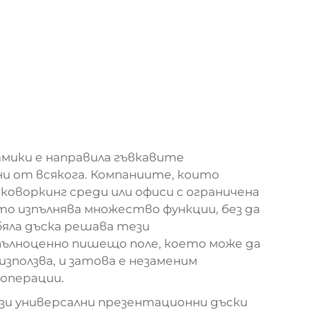
мики е направила гъвкавите
и от всякога. Компаниите, които
оворкинг среди или офиси с ограничена
то изпълнява множество функции, без да
бяла дъска решава тези
пълноценно пишещо поле, което може да
използва, и затова е незаменим
операции.
зи универсални презентационни дъски