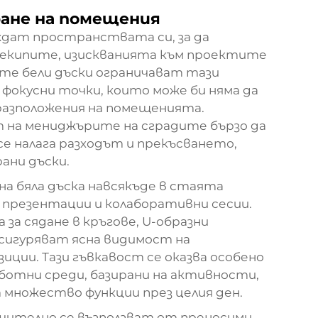
ране на помещения
дат пространствата си, за да
 екипите, изискванията към проектите
те бели дъски ограничават тази
фокусни точки, които може би няма да
азположения на помещенията.
 на мениджърите на сградите бързо да
е налага разходът и прекъсването,
ани дъски.
а бяла дъска навсякъде в стаята
 презентации и колаборативни сесии.
а сядане в кръгове, U-образни
осигуряват ясна видимост на
иции. Тази гъвкавост се оказва особено
аботни среди, базирани на активности,
множество функции през целия ден.
чително се възползват от преносими