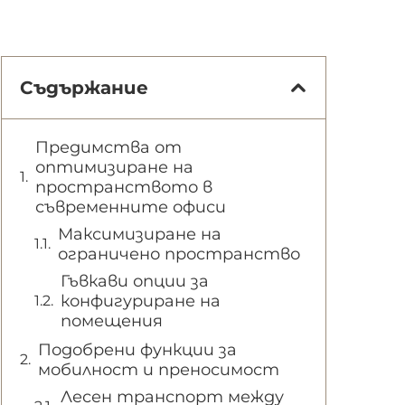
Съдържание
Предимства от
оптимизиране на
пространството в
съвременните офиси
Максимизиране на
ограничено пространство
Гъвкави опции за
конфигуриране на
помещения
Подобрени функции за
мобилност и преносимост
Лесен транспорт между