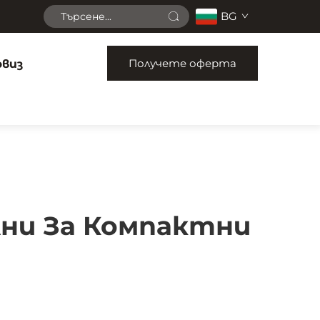
BG
Получете оферта
рвиз
лни За Компактни