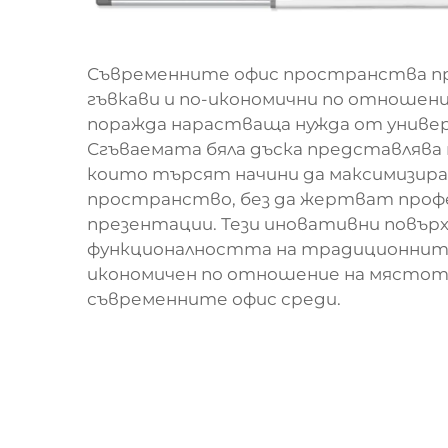
Съвременните офис пространства пр
гъвкави и по-икономични по отношен
поражда нарастваща нужда от универ
Сгъваемата бяла дъска представлява
които търсят начини да максимизир
пространство, без да жертват проф
презентации. Тези иновативни повър
функционалността на традиционните 
икономичен по отношение на мястото
съвременните офис среди.