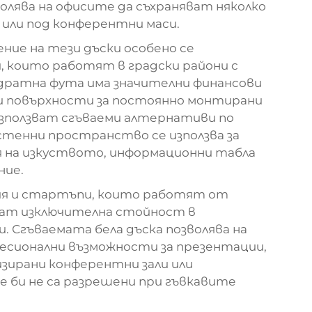
волява на офисите да съхраняват няколко
 или под конферентни маси.
ние на тези дъски особено се
, които работят в градски райони с
адратна фута има значителни финансови
и повърхности за постоянно монтирани
използват сгъваеми алтернативи по
стенни пространство се използва за
ия на изкуството, информационни табла
ние.
я и стартъпи, които работят от
рат изключителна стойност в
 Сгъваемата бела дъска позволява на
есионални възможности за презентации,
лизирани конферентни зали или
 би не са разрешени при гъвкавите