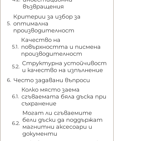
възвращения
Критерии за избор за
оптимална
производителност
Качество на
повърхността и писмена
производителност
Структурна устойчивост
и качество на изпълнение
Често задавани въпроси
Колко място заема
сгъваемата бяла дъска при
съхранение
Могат ли сгъваемите
бели дъски да поддържат
магнитни аксесоари и
документи