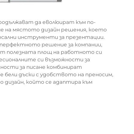
одължават да еволюират към по-
ие на мястото дизайн решения, което
сални инструменти за презентации.
 перфектното решение за компании,
ат полезната площ на работното си
есионалните си възможности за
хности за писане комбинират
бели дъски с удобството на преносим,
 дизайн, който се адаптира към