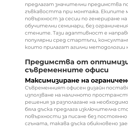
предлагат значителни предимства п
гъвкавостта при монтажа. Екипите 
повърхност за сесии по генериране на
обучителни семинари, без ограничени
стените. Тази адаптивност е направи
популярни сред стартъпи, консултан
които прилагат агилни методологии 
Предимства от оптимизи
съвременните офиси
Максимизиране на ограниче
Съвременният офисен дизайн поста
използване на наличното пространст
решения за разполагане на необходим
бяла дъска предлага изключителна ст
повърхности за писане без постоянно
сгъната, такава дъска обикновено за