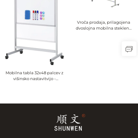
Vroča prodaja, prilagojena
dvoslojna mobilna steklena
tabla s termičnim
zakaljevanjem in magnetom
Mobilna tabla 32x48 palcev z
višinsko nastavitvijo -
dvustranska magnetna suha
tabla s stojalom in kolesi,
prenosna valjasta tabla za
pisarno, dom in razrednico