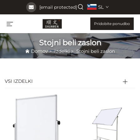
SL
[email protected]
Pridobite ponudbo
Stojni beli zaslon
Domov
>
Izdelki
>
Stojni beli zaslon
VSI IZDELKI