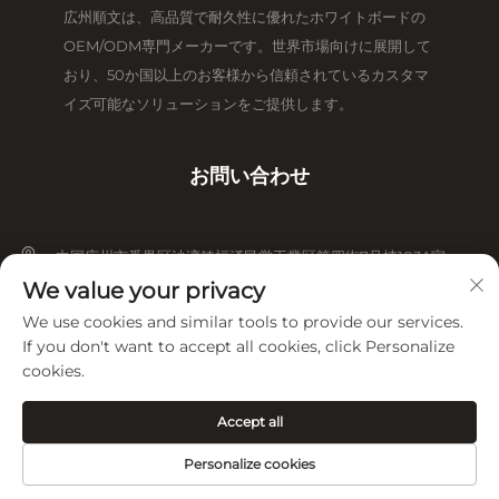
広州順文は、高品質で耐久性に優れたホワイトボードの
OEM/ODM専門メーカーです。世界市場向けに展開して
おり、50か国以上のお客様から信頼されているカスタマ
イズ可能なソリューションをご提供します。
お問い合わせ
中国広州市番禺区沙湾鎮福涌民営工業区第四街7号棟103A室
We value your privacy
+86-13825079825
We use cookies and similar tools to provide our services.
If you don't want to accept all cookies, click Personalize
[email protected]
cookies.
Accept all
Copyright © 2026 広州順文教育機器有限公司。全著作権所有。
プライバ
シーポリシー
Personalize cookies
HOMEPAGE
製品
Eメール
電話