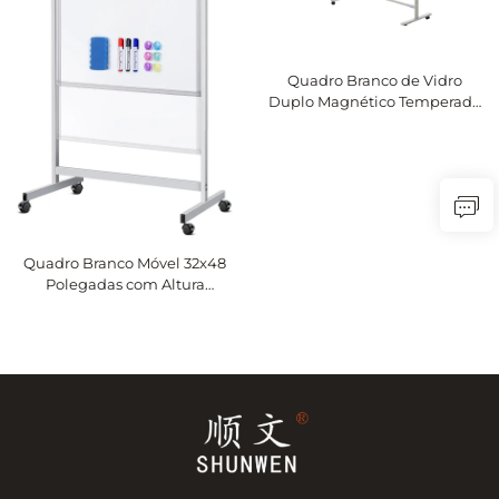
Quadro Branco de Vidro
Duplo Magnético Temperado
Móvel Personalizado em
Promoção
Quadro Branco Móvel 32x48
Polegadas com Altura
Ajustável - Quadro de
Esterilização Dupla Face com
Ímã com Suporte e Rodízios,
Quadro Branco Portátil com
Rodas para Escritório Casa
Sala de Aula