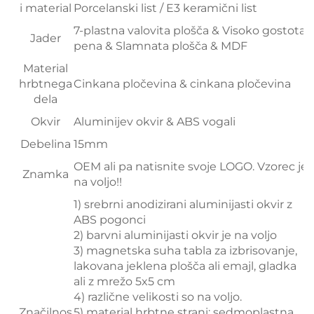
i material
Porcelanski list / E3 keramični list
7-plastna valovita plošča & Visoko gostota
Jader
pena & Slamnata plošča & MDF
Material
hrbtnega
Cinkana pločevina & cinkana pločevina
dela
Okvir
Aluminijev okvir & ABS vogali
Debelina
15mm
OEM ali pa natisnite svoje LOGO. Vzorec je
Znamka
na voljo!!
1) srebrni anodizirani aluminijasti okvir z
ABS pogonci
2) barvni aluminijasti okvir je na voljo
3) magnetska suha tabla za izbrisovanje,
lakovana jeklena plošča ali emajl, gladka
ali z mrežo 5x5 cm
4) različne velikosti so na voljo.
Značilnos
5) material hrbtne strani: sedmoplastna