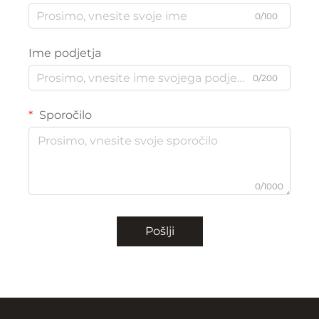
0/100
Ime podjetja
0/200
Sporočilo
0/1000
Pošlji