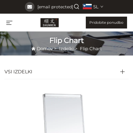
SL
[email protected]
Pridobite ponudbo
Flip Chart
Domov
>
Izdelki
>
Flip Chart
VSI IZDELKI