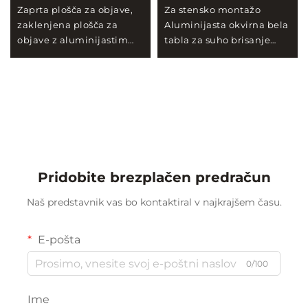
Zaprta plošča za objave,
Za stensko montažo
zaklenjena plošča za
Aluminijasta okvirna bela
objave z aluminijastim
tabla za suho brisanje
okvirjem, vodoodporna
Magnetna pisalna tabla
plošča za objave za prikaz
Tavica za šolo učilnico
v pisarni, šoli na steni
pisarno
Pridobite brezplačen predračun
Naš predstavnik vas bo kontaktiral v najkrajšem času.
E-pošta
0/100
Ime