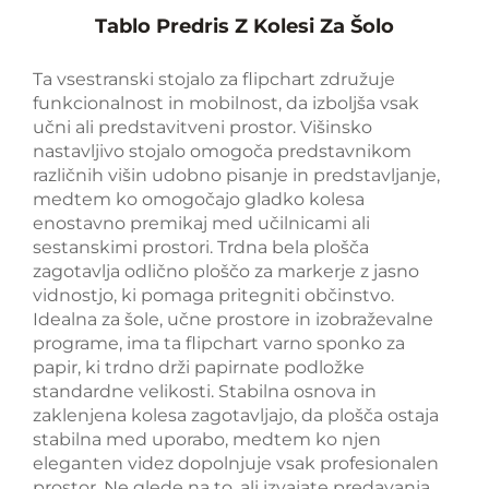
Tablo Predris Z Kolesi Za Šolo
Ta vsestranski stojalo za flipchart združuje
funkcionalnost in mobilnost, da izboljša vsak
učni ali predstavitveni prostor. Višinsko
nastavljivo stojalo omogoča predstavnikom
različnih višin udobno pisanje in predstavljanje,
medtem ko omogočajo gladko kolesa
enostavno premikaj med učilnicami ali
sestanskimi prostori. Trdna bela plošča
zagotavlja odlično ploščo za markerje z jasno
vidnostjo, ki pomaga pritegniti občinstvo.
Idealna za šole, učne prostore in izobraževalne
programe, ima ta flipchart varno sponko za
papir, ki trdno drži papirnate podložke
standardne velikosti. Stabilna osnova in
zaklenjena kolesa zagotavljajo, da plošča ostaja
stabilna med uporabo, medtem ko njen
eleganten videz dopolnjuje vsak profesionalen
prostor. Ne glede na to, ali izvajate predavanja,