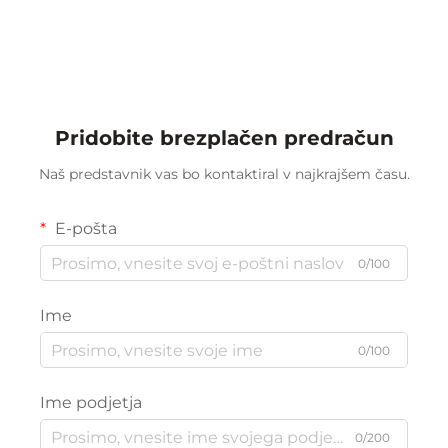
mobilna suha tabla za
izbrisovanje, 4' x 5'
dvustranska magnetna
tabla za šolo, pisarno in
dom
Pridobite brezplačen predračun
Naš predstavnik vas bo kontaktiral v najkrajšem času.
E-pošta
0/100
Ime
0/100
Ime podjetja
0/200