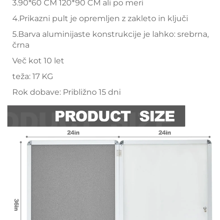
3.90*60 CM 120*90 CM ali po meri
4.Prikazni pult je opremljen z zakleto in ključi
5.Barva aluminijaste konstrukcije je lahko: srebrna,
črna
Več kot 10 let
teža: 17 KG
Rok dobave: Približno 15 dni