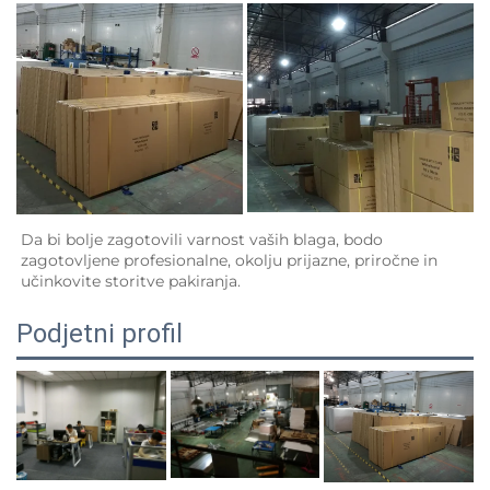
Da bi bolje zagotovili varnost vaših blaga, bodo 
zagotovljene profesionalne, okolju prijazne, priročne in 
učinkovite storitve pakiranja.   
Podjetni profil