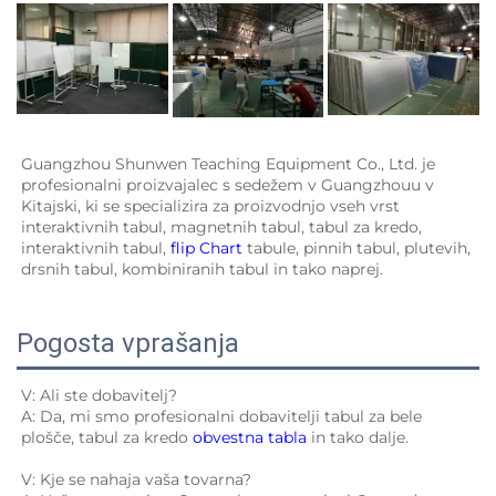
Guangzhou Shunwen Teaching Equipment Co., Ltd. je 
profesionalni proizvajalec s sedežem v Guangzhouu v 
Kitajski, ki se specializira za proizvodnjo vseh vrst 
interaktivnih tabul, magnetnih tabul, tabul za kredo, 
interaktivnih tabul, 
flip Chart 
tabule, pinnih tabul, plutevih, 
drsnih tabul, kombiniranih tabul in tako naprej. 
Pogosta vprašanja
V: Ali ste dobavitelj? 
A: Da, mi smo profesionalni dobavitelji tabul za bele 
plošče, tabul za kredo 
obvestna tabla 
in tako dalje. 
V: Kje se nahaja vaša tovarna? 