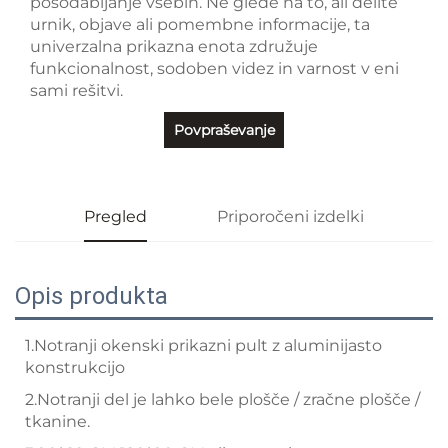
posodabljanje vsebin. Ne glede na to, ali delite
urnik, objave ali pomembne informacije, ta
univerzalna prikazna enota združuje
funkcionalnost, sodoben videz in varnost v eni
sami rešitvi.
Povpraševanje
Pregled
Priporočeni izdelki
Opis produkta
1.Notranji okenski prikazni pult z aluminijasto
konstrukcijo
2.Notranji del je lahko bele plošče / zračne plošče /
tkanine.