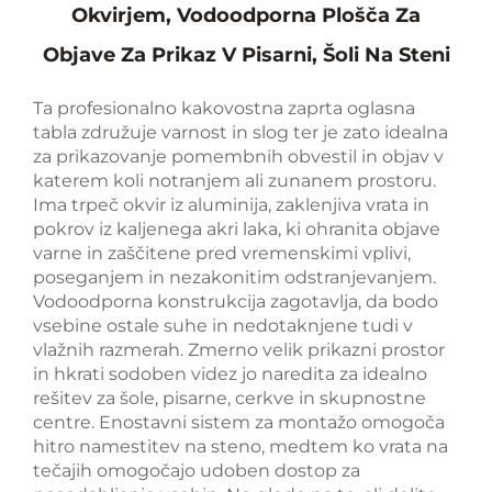
Okvirjem, Vodoodporna Plošča Za
Objave Za Prikaz V Pisarni, Šoli Na Steni
Ta profesionalno kakovostna zaprta oglasna
tabla združuje varnost in slog ter je zato idealna
za prikazovanje pomembnih obvestil in objav v
katerem koli notranjem ali zunanem prostoru.
Ima trpeč okvir iz aluminija, zaklenjiva vrata in
pokrov iz kaljenega akri laka, ki ohranita objave
varne in zaščitene pred vremenskimi vplivi,
poseganjem in nezakonitim odstranjevanjem.
Vodoodporna konstrukcija zagotavlja, da bodo
vsebine ostale suhe in nedotaknjene tudi v
vlažnih razmerah. Zmerno velik prikazni prostor
in hkrati sodoben videz jo naredita za idealno
rešitev za šole, pisarne, cerkve in skupnostne
centre. Enostavni sistem za montažo omogoča
hitro namestitev na steno, medtem ko vrata na
tečajih omogočajo udoben dostop za