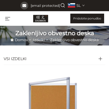
SL
[email protected]
Pridobite ponudbo
Zaklenljivo obvestno deska
Domov
>
Izdelki
>
Zaklenljivo obvestno deska
VSI IZDELKI