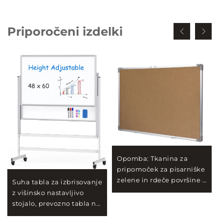
Priporočeni izdelki
Opomba: Tkanina za
pripomoček za pisarniške
zelene in rdeče površine s
Suha tabla za izbrisovanje
pripomočki
z višinsko nastavljivo
stojalo, prevozno tabla na
kolesih - 48 x 60 velika