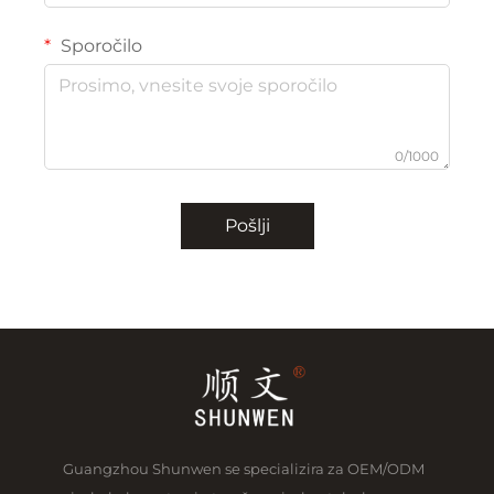
Sporočilo
0/1000
Pošlji
Guangzhou Shunwen se specializira za OEM/ODM