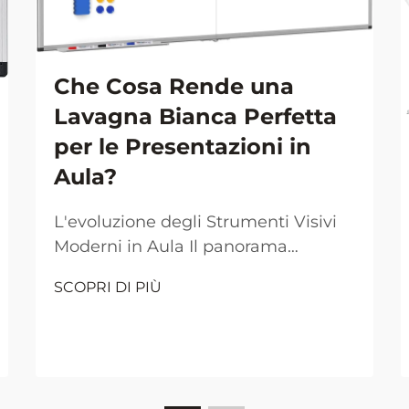
Che Cosa Rende una
Lavagna Bianca Perfetta
per le Presentazioni in
Aula?
L'evoluzione degli Strumenti Visivi
Moderni in Aula Il panorama
dell'insegnamento in aula è
SCOPRI DI PIÙ
cambiato drasticamente nel corso
dei decenni, con la lavagna bianca
che si è affermata come uno
strumento indispensabile per le
presentazioni educative. Dal