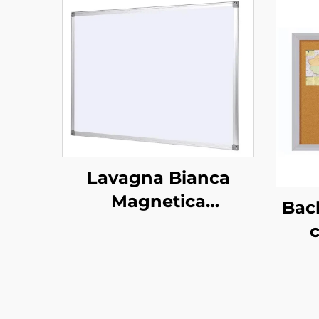
Lavagna Bianca
Magnetica
Bac
Appendibile a Parete
c
Cancellabile a Secco
E
in Porcellana per
Annu
Scuola Ufficio Aula
Sug