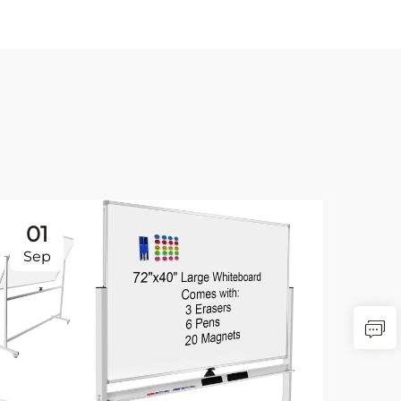
01
1
Sep
Se