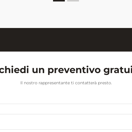
tradizionale ambiente pieno di
polvere di gesso, l'ambiente
scolastico...
chiedi un preventivo gratu
Il nostro rappresentante ti contatterà presto.