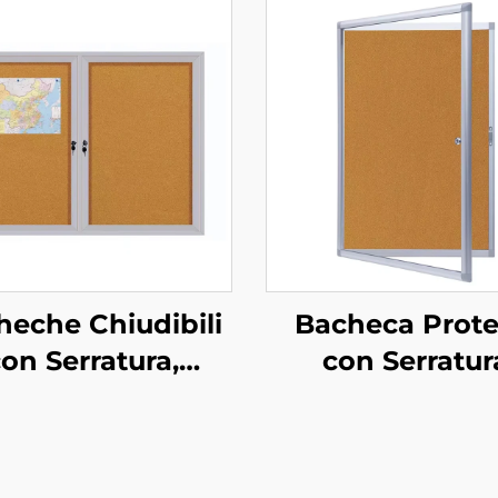
heche Chiudibili
Bacheca Prote
on Serratura,
con Serratur
spositori per
Bacheca a Muro
nci, Lavagne in
Telaio in Allum
hero da Parete
Impermeabile 