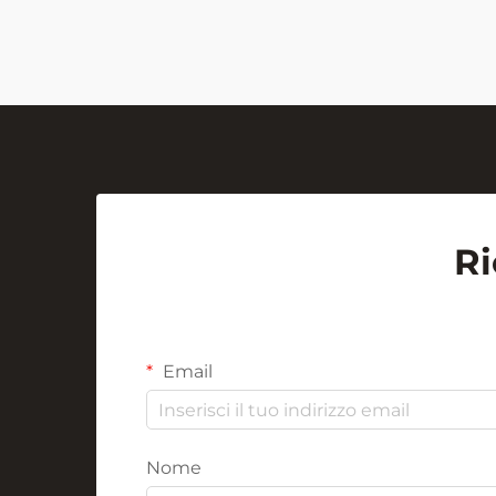
l'umile ma potente...
Ri
Email
Nome