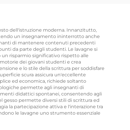
 e
Ufficio e Scuola
sto dell'istruzione moderna. Innanzitutto,
antendo un insegnamento ininterrotto anche
segnanti di mantenere contenuti precedenti
unti da parte degli studenti. Le lavagne si
 risparmio significativo rispetto alle
à motorie dei giovani studenti e crea
ione e lo stile della scrittura per soddisfare
 superficie scura assicura un'eccellente
mplice ed economica, richiede soltanto
cnologiche permette agli insegnanti di
omenti didattici spontanei, consentendo agli
 gesso permette diversi stili di scrittura ed
ia la partecipazione attiva e l'interazione tra
endono le lavagne uno strumento essenziale