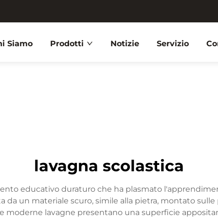
hi Siamo
Prodotti
Notizie
Servizio
Co
lavagna scolastica
ento educativo duraturo che ha plasmato l'apprendiment
da un materiale scuro, simile alla pietra, montato sulle p
 Le moderne lavagne presentano una superficie appositam