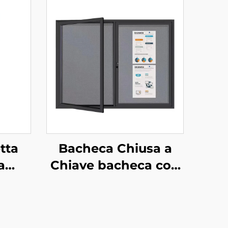
tta
Bacheca Chiusa a
a
Chiave bacheca con
 con
Telaio in Alluminio
inio
Vetrina Espositiva
per
per Informazioni in