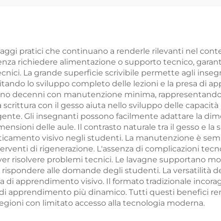
con Porta
Ufficio Scuola
ntintrusione,
Mostra
stenti all'Esterno
per Scuole
ggi pratici che continuano a renderle rilevanti nel conte
senza richiedere alimentazione o supporto tecnico, gar
ecnici. La grande superficie scrivibile permette agli in
ando lo sviluppo completo delle lezioni e la presa di app
urano decenni con manutenzione minima, rappresentando un
la scrittura con il gesso aiuta nello sviluppo delle capacit
te. Gli insegnanti possono facilmente adattare la dimens
ensioni delle aule. Il contrasto naturale tra il gesso e la
ffaticamento visivo negli studenti. La manutenzione è se
interventi di rigenerazione. L'assenza di complicazioni te
ver risolvere problemi tecnici. Le lavagne supportano m
rispondere alle domande degli studenti. La versatilità del
a di apprendimento visivo. Il formato tradizionale incoragg
di apprendimento più dinamico. Tutti questi benefici r
 regioni con limitato accesso alla tecnologia moderna.