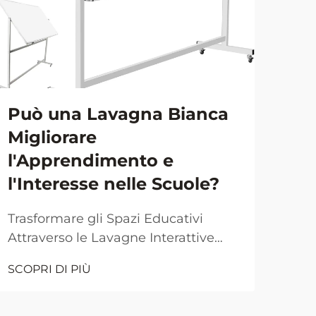
Può una Lavagna Bianca
Pr
Migliorare
del
l'Apprendimento e
lav
l'Interesse nelle Scuole?
spa
Trasformare gli Spazi Educativi
Tras
Attraverso le Lavagne Interattive
con
L'ambiente moderno delle aule
dina
SCOPRI DI PIÙ
SCOP
continua a evolversi grazie alla
cos
tecnologia e agli strumenti didattici
sodd
innovativi. Tra queste innovazioni, la
ambi