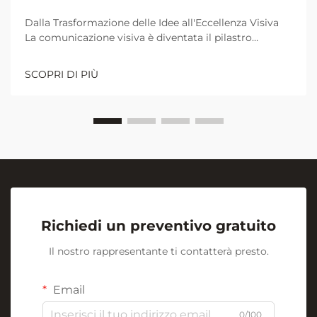
Dalla Trasformazione delle Idee all'Eccellenza Visiva
La comunicazione visiva è diventata il pilastro
fondamentale per una collaborazione e un
apprendimento efficaci negli ambienti lavorativi e
SCOPRI DI PIÙ
didattici moderni. Al centro di questa rivoluzione
visiva si trova l'umile ma potente...
Richiedi un preventivo gratuito
Il nostro rappresentante ti contatterà presto.
Email
0/100