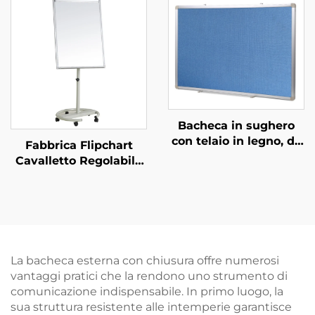
intemperie con porta
temperato per aula e
con lucchetto, telaio in
ufficio, opzione OEM
alluminio per
montaggio a parete
Bacheca in sughero
con telaio in legno, da
Fabbrica Flipchart
parete, prodotta in
Cavalletto Regolabile
fabbrica
in Altezza Lavagna
Spostabile su Ruote
per Scuola
La bacheca esterna con chiusura offre numerosi
vantaggi pratici che la rendono uno strumento di
comunicazione indispensabile. In primo luogo, la
sua struttura resistente alle intemperie garantisce