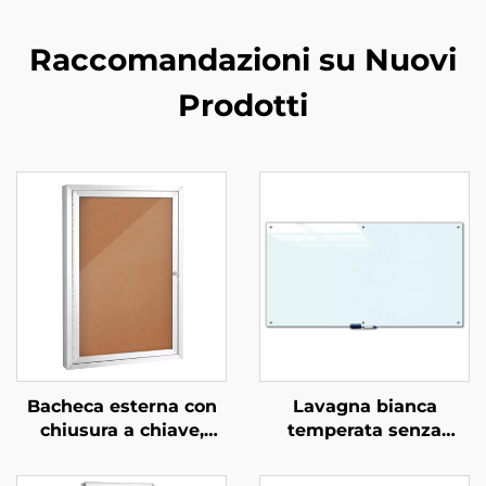
Raccomandazioni su Nuovi
Prodotti
Bacheca esterna con
Lavagna bianca
chiusura a chiave,
temperata senza
bacheca in sughero
telaio, lavagna a secco
resistente alle
magnetica in vetro