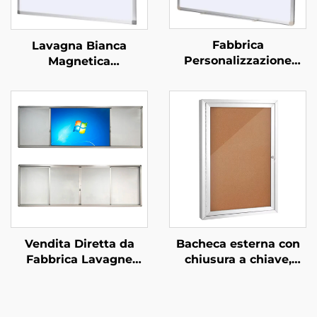
Fabbrica
Lavagna Bianca
Personalizzazione
Magnetica
Standard Ufficio
Appendibile a Parete
Lavagna Magnetica
Cancellabile a Secco in
Appendi a Parete
Porcellana per Scuola
Lavagna in Acciaio
Ufficio Aula
Cancellabile a Secco
per Scuola Bambini
Vendita Diretta da
Bacheca esterna con
Fabbrica Lavagne
chiusura a chiave,
Digitali Interattive,
bacheca in sughero
Lavagna Scorrevole a
resistente alle
Strappo per Aule
intemperie con porta