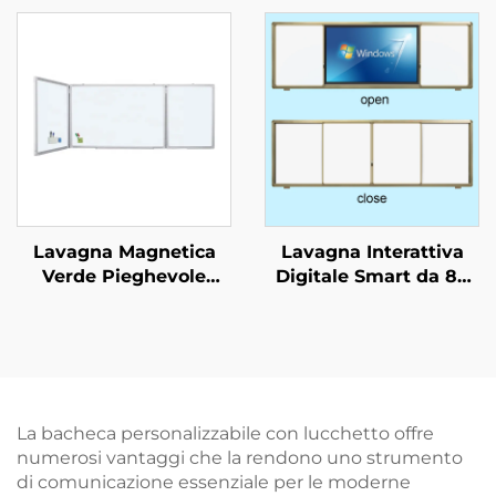
Alluminio
magnetica in vetro
Impermeabile per
temperato per aula e
Ufficio Scuola e Mostra
ufficio, opzione OEM
Lavagna Magnetica
Lavagna Interattiva
Verde Pieghevole
Digitale Smart da 86
Personalizzabile con
Pollici per l'Istruzione,
Scritta in Gessetto per
Schermo Touch per
Scuola e
Aula Scolastica
Apprendimento
Lavagna Elettronica
La bacheca personalizzabile con lucchetto offre
numerosi vantaggi che la rendono uno strumento
di comunicazione essenziale per le moderne