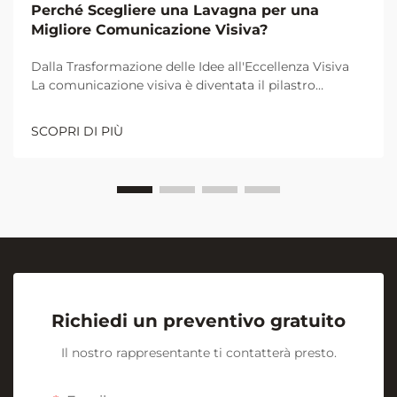
Perché Scegliere una Lavagna per una
Migliore Comunicazione Visiva?
Dalla Trasformazione delle Idee all'Eccellenza Visiva
La comunicazione visiva è diventata il pilastro
fondamentale per una collaborazione e un
apprendimento efficaci negli ambienti lavorativi e
SCOPRI DI PIÙ
didattici moderni. Al centro di questa rivoluzione
visiva si trova l'umile ma potente...
Richiedi un preventivo gratuito
Il nostro rappresentante ti contatterà presto.