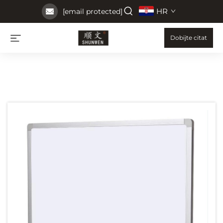
HR
[email protected]
Dobijte citat