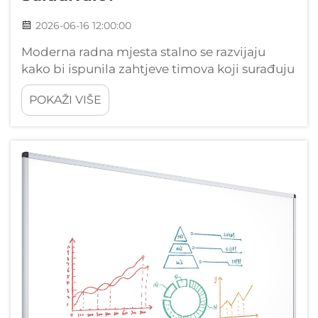
2026-06-16 12:00:00
Moderna radna mjesta stalno se razvijaju
kako bi ispunila zahtjeve timova koji surađuju
i dinamičnih projektnih okruženja. Jednom
POKAŽI VIŠE
od sredstava koja je dosljedno dokazala svoju
vrijednost u promicanju djelotvornog
timskog rada je ploča s stolicama, svestran
rješenje...