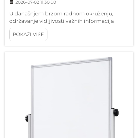
2026-07-02 11:30:00
U današnjem brzom radnom okruženju,
održavanje vidljivosti važnih informacija
postao je kritičan izazov za poduzeća i
POKAŽI VIŠE
pojedince. Korčanska ploča služi kao
učinkovito rješenje za čuvanje ključnih
bilješki, podsjetnika i dokumenta...