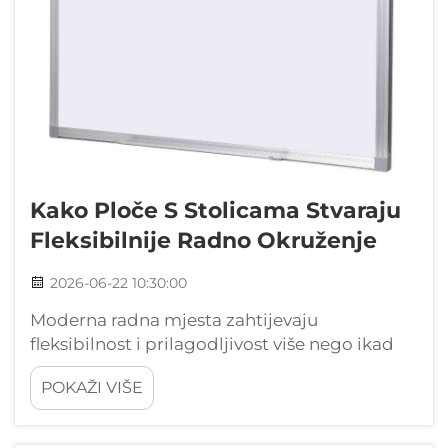
Kako Ploče S Stolicama Stvaraju
Fleksibilnije Radno Okruženje
2026-06-22 10:30:00
Moderna radna mjesta zahtijevaju
fleksibilnost i prilagodljivost više nego ikad
prije. Organizacije stalno traže rješenja koja
POKAŽI VIŠE
omogućavaju timovima da učinkovito
surađuju, uz održavanje agilnosti za
preobražavanje prostora po potrebi. Ploča s...