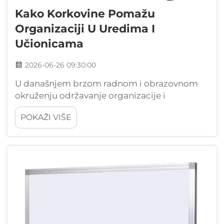
Kako Korkovine Pomažu
Organizaciji U Uredima I
Učionicama
2026-06-26 09:30:00
U današnjem brzom radnom i obrazovnom
okruženju održavanje organizacije i
učinkovite komunikacije ostaje stalni izazov.
POKAŽI VIŠE
Korčanska ploča služi kao jedno od
najrazličitijih i najpouzdanijih rješenja za
prikaz informacija, ili...