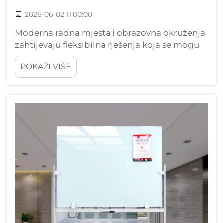
2026-06-02 11:00:00
Moderna radna mjesta i obrazovna okruženja
zahtijevaju fleksibilna rješenja koja se mogu
prilagoditi promjenama potreba i prostora.
POKAŽI VIŠE
Ploča s stolicom predstavlja savršenu
mješavinu funkcionalnosti i mobilnosti,
nudeći korisnicima slobodu da svoje ideje...