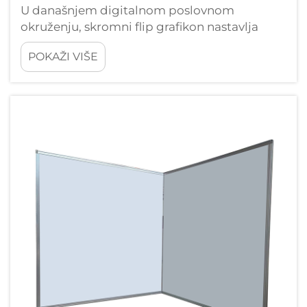
U današnjem digitalnom poslovnom
okruženju, skromni flip grafikon nastavlja
dokazivati svoju vrijednost kao neophodno
POKAŽI VIŠE
predstavničko sredstvo. Unatoč širenju
sofisticiranog softvera za prezentaciju i
interaktivnih ekrana, flip grafikon ostaje...