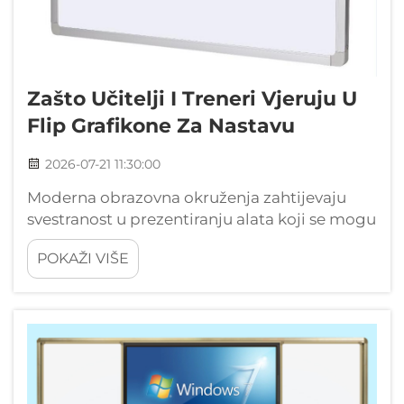
Zašto Učitelji I Treneri Vjeruju U
Flip Grafikone Za Nastavu
2026-07-21 11:30:00
Moderna obrazovna okruženja zahtijevaju
svestranost u prezentiranju alata koji se mogu
prilagoditi različitim stilovima podučavanja i
POKAŽI VIŠE
preferencijama učenja. Među najpouzdanijim
alatima u učionicama i obukama diljem
svijeta, flip grafikon se ističe kao ess...