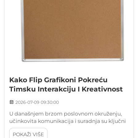
Kako Flip Grafikoni Pokreću
Timsku Interakciju I Kreativnost
2026-07-09 09:30:00
U današnjem brzom poslovnom okruženju,
učinkovita komunikacija i suradnja su ključni
za uspjeh organizacije. Timovi u svim
POKAŽI VIŠE
industrijama stalno traže inovativne načine za