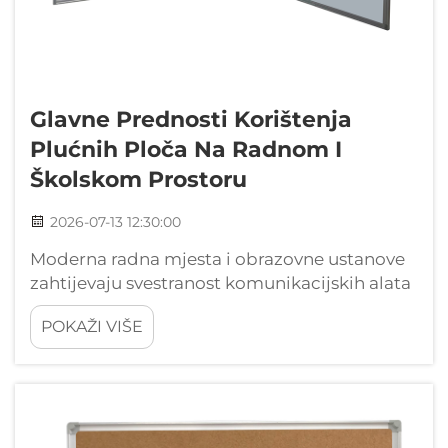
Glavne Prednosti Korištenja
Plućnih Ploča Na Radnom I
Školskom Prostoru
2026-07-13 12:30:00
Moderna radna mjesta i obrazovne ustanove
zahtijevaju svestranost komunikacijskih alata
koji se mogu prilagoditi promjenama
POKAŽI VIŠE
potreba uz održavanje profesionalne estetike.
Korčanska ploča predstavlja jedno od
najefikasnijih i najprobavljanijih rješenja za
prikaz...