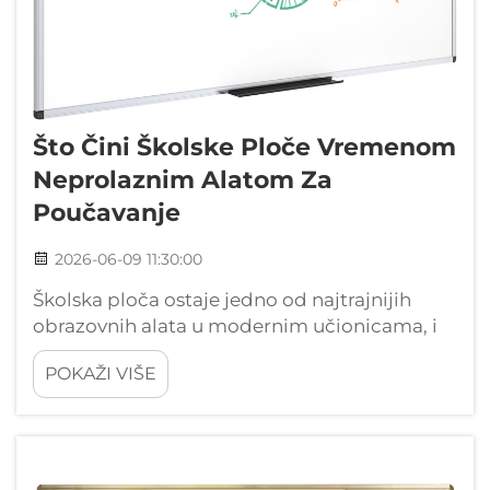
Što Čini Školske Ploče Vremenom
Neprolaznim Alatom Za
Poučavanje
2026-06-09 11:30:00
Školska ploča ostaje jedno od najtrajnijih
obrazovnih alata u modernim učionicama, i
dalje služi nastavnicima i učenicima diljem
POKAŽI VIŠE
svijeta unatoč rastu digitalnih alternativa.
Ovaj tradicionalni sredstvo za podučavanje je
zadržalo svoju važnost...