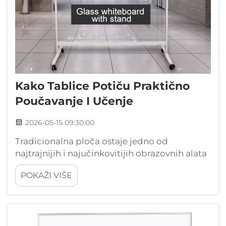
Kako Tablice Potiču Praktično
Poučavanje I Učenje
2026-05-15 09:30:00
Tradicionalna ploča ostaje jedno od
najtrajnijih i najučinkovitijih obrazovnih alata
u učionicama diljem svijeta. Unatoč
POKAŽI VIŠE
digitalnoj revoluciji koja je transformirala
moderno obrazovanje, ploča nastavlja da
potiče interaktivna okruženja za učenje koja...