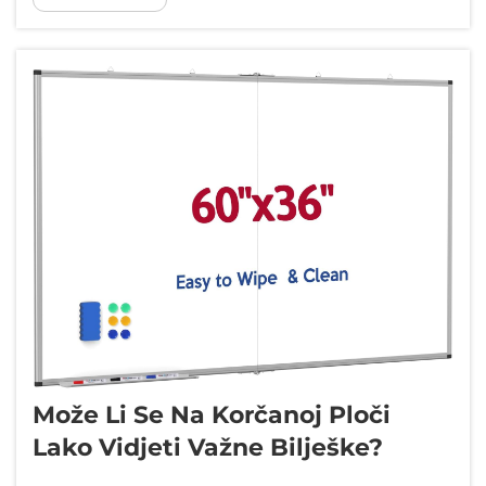
poboljšanje svojih brainstorming sjednica,
sastanaka i kreativnih...
Može Li Se Na Korčanoj Ploči
Lako Vidjeti Važne Bilješke?