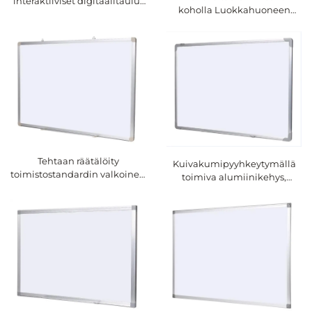
interaktiiviset digitaalitaulut
koholla Luokkahuoneen
työntövetotaulut liukuva
taulu kouluun
liitutaulu luokkiin
Tehtaan räätälöity
Kuivakumipyyhkeytymällä
toimistostandardin valkoinen
toimiva alumiinikehys,
taulu, jossa on ripustusseinä,
emallopelti Valkoinen taulu,
magneettinen taulu,
kuivakumikirjoitustaulu
kuivakumiirrotus-taulu
kouluun, toimistoon, kotiin,
lapsille, koulutaulu
magneettiset taulut