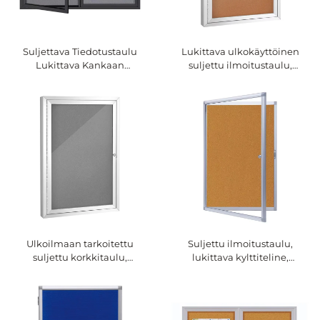
Suljettava Tiedotustaulu
Lukittava ulkokäyttöinen
Lukittava Kankaan
suljettu ilmoitustaulu,
Tiedotustaulu
säänkestävä korkkikyltti
Alumiinirungolla,
lukitsevalla ovena,
Seinämessu Koppiluukku
seinäkiinnitettävä
Koulua, Toimistoa varten
alumiinikehys
Ulkoilmaan tarkoitettu
Suljettu ilmoitustaulu,
suljettu korkkitaulu,
lukittava kylttiteline,
vääntösuojattu näyttöteline,
alumiinikehys, vesitiivis
alumiinikehys, säänkestävä
ilmoitustaulu toimistoon,
korkkikyltti, korkkiseinä
koulun seinänäyttöön