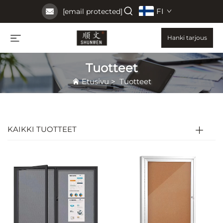
FI
[email protected]
Hanki tarjous
Tuotteet
Etusivu
>
Tuotteet
KAIKKI TUOTTEET