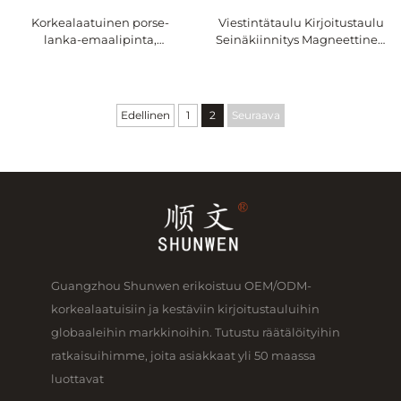
Viestintätaulu Kirjoitustaulu
Korkealaatuinen porse-
Seinäkiinnitys Magneettinen
lanka-emaalipinta,
kuivapyyhintätaulu
kuivakumiirapinta, eri
Porsliininen taulu
kokoja, magneettinen P3-
Luokkahuoneeseen
keramiikkateräslaatu, taulu,
toimistoon kouluun
johon voi kirjoittaa marker-
Edellinen
1
2
Seuraava
pyynällä
Guangzhou Shunwen erikoistuu OEM/ODM-
korkealaatuisiin ja kestäviin kirjoitustauluihin
globaaleihin markkinoihin. Tutustu räätälöityihin
ratkaisuihimme, joita asiakkaat yli 50 maassa
luottavat