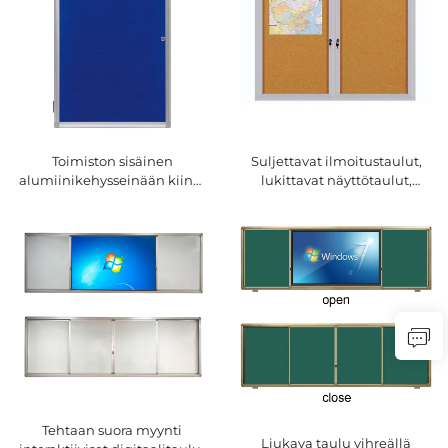
Toimiston sisäinen
Suljettavat ilmoitustaulut,
alumiinikehysseinään kiinni
lukittavat näyttötaulut,
oleva suljettu korkkitaulu,
korkkitaulut, seinämalli
lukittava oven lukolla,
lukitsevalla ovena,
ilmoitustaulun näyttöteline
ulkokäyttöön tuulensuojattu,
kouluun
Tehtaan suora myynti
Liukava taulu vihreällä