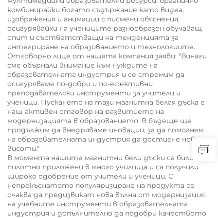
мултимедийни образователни ресурси, органично
комбинирайки богато съдържание като видеа,
изображения и анимации с писмени обяснения,
осигурявайки на учениците разнообразен обучаващ
опит и съответстващи на тенденцията за
интегриране на образованието и технологиите.
Отговорно лице от нашата компания заяви: "Винаги
сме обърнали внимание към нуждите на
образователната индустрия и се стремим да
осигуряваме по-добри и по-ефективни
преподавателски инструменти за учители и
ученици. Пускането на тази магнитна белая дъска е
наш активен отговор на развитието на
модернизацията в образованието. В бъдеще ще
продължим да внедряваме иновации, за да помогнем
на образователната индустрия да достигне нови
висоти."
В момента нашите магнитни бели дъски са били
пилотно приложени в много училища и са получили
широко одобрение от учители и ученици. С
непрекъснатото популяризиране на продукта се
очаква да предизвикат нова вълна от модернизация
на учебните инструменти в образователната
индустрия и допълнително да подобри качеството