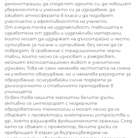
демонстрации, да споделят идеите си, да повишат
увереността и умението си за изразяване, да
оживят атмосферата в класа и да подобрят
участието и ефективността на ученето.
От гледна точка на издръжливост, таблицата е
изработена от здрави и издръжливи материали,
които могат да издържат на дълготрайно и често
използване за писане и изтриване, без лесно да се
повредят. В сравнение с традиционните черни
табли, които лесно се износват и ръждясват,
нейният експлоатационен живот е значително
удължен. Това не само намалява честотата на смяна
на учебното оборудване, но и намалява разходите за
образование, осигурявайки силна подкрепа за
дългосрочното и стабилното преподаване в
училищата.
Освен това нашите магнитни белите дъски
активно се интегрират с модерните
образователни технологии и могат лесно да се
свържат с прожектори, електронни устройства и
др., което разширява функционалните граници. След
като се свъжат с прожектор, белите дъски се
превръщат в екран за възпроизвеждане на