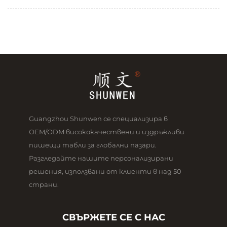
Guangzhou Shunwen се специализира в
OEM/ODM висококачествени и издръжливи
пишещи табли за глобални пазари.
Разгледайте нашите персонализирани
решения, използвани от клиенти в над 50
страни.
СВЪРЖЕТЕ СЕ С НАС