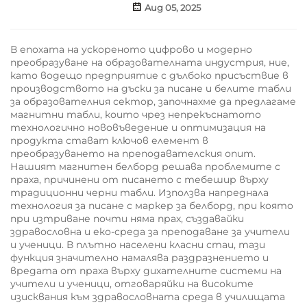
Aug 05, 2025
В епохата на ускореното цифрово и модерно
преобразуване на образователната индустрия, ние,
като водещо предприятие с дълбоко присъствие в
производството на дъски за писане и белите табли
за образователния сектор, започнахме да предлагаме
магнитни табли, които чрез непрекъснатото
технологично нововъведение и оптимизация на
продукта стават ключов елемент в
преобразуването на преподавателския опит.
Нашият магнитен белборд решава проблемите с
праха, причинени от писането с тебешир върху
традиционни черни табли. Използва напреднала
технология за писане с маркер за белборд, при която
при изтриване почти няма прах, създавайки
здравословна и еко-среда за преподаване за учители
и ученици. В плътно населени класни стаи, тази
функция значително намалява раздразнението и
вредата от праха върху дихателните системи на
учители и ученици, отговаряйки на високите
изисквания към здравословната среда в училищата