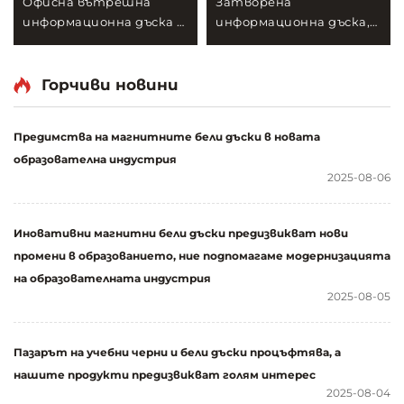
Офисна вътрешна
Затворена
информационна дъска с
информационна дъска,
алуминиева рамка,
заключваща се
монтирана на стена, с
информационна табла
коркова повърхност и
с алуминиева рамка,
Горчиви новини
заключваща врата,
водонепропусливи
заключваща се
информационни табли
Предимства на магнитните бели дъски в новата
информационна табла,
за офис, училище,
образователна индустрия
информационен стенд
изложба на стена
2025-08-06
Иновативни магнитни бели дъски предизвикват нови
промени в образованието, ние подпомагаме модернизацията
на образователната индустрия
2025-08-05
Пазарът на учебни черни и бели дъски процъфтява, а
нашите продукти предизвикват голям интерес
2025-08-04