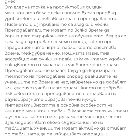
днес.
От гледна точка на продуктовия дизайн,
магнитната бела дъска напълно взема предвид
удобството и гъвкавостта на преподаването.
Писането и изтриването са гладки и лесни.
Преподавателите могат по всяко време да
коригират съдържанието на обучението, без да се
налага да изтриват големи площи, както при
традиционните черни табли, което спестява
време. Междувременно, мощната магнитна
адсорбционна функция прави изключително удобно
показването и смяната на учебните материали.
Преподавателите могат бързо да коригират
темпото на преподаване според реакциите на
учениците по време на час, навременно да добавят
или заменят учебни материали, което подобрява
гъвкавостта на преподаването и отговаря на
разнообразните образователни нужди.
Интерактивността е основна особеност на
нашите магнитни табли. В класната стая учители
и ученици, както и между самите ученици, често
взаимодействат около съдържанието на
таблицата. Учениците могат активно да отиват
до таблицата, за да извършват операции и