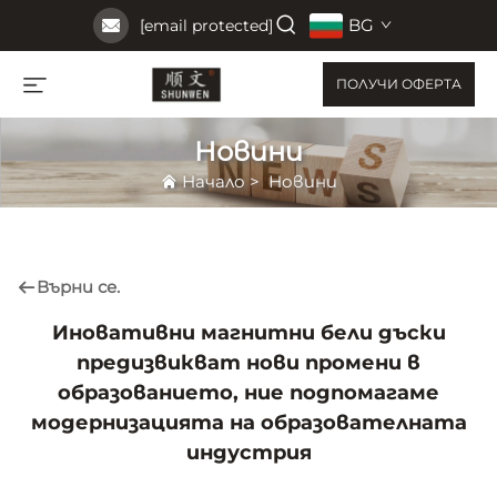
BG
[email protected]
ПОЛУЧИ ОФЕРТА
Новини
Начало
>
Новини
Върни се.
Иновативни магнитни бели дъски
предизвикват нови промени в
образованието, ние подпомагаме
модернизацията на образователната
индустрия