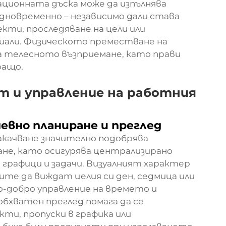
ционната дъска може да изпълнява
дновременно – независимо дали става
екти, проследяване на цели или
иали. Физическото преместване на
 телесното възприемане, като прави
ращо.
 и управление на работния
евно планиране и преглед
акачване значително подобрява
не, като осигурява централизирано
графици и задачи. Визуалният характер
те да виждат целия си ден, седмица или
по-добро управление на времето и
обхватен преглед помага да се
и, пропуски в графика или