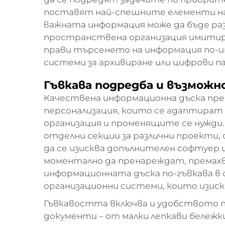
поставят най-спешните елементи на 
важната информация може да бъде раз
пространствена организация имитир
прави търсенето на информация по-
системи за архивиране или цифрови па
Гъвкава подредба и възможн
Качествена информационна дъска пре
персонализация, които се адаптират
организация и променящите се нужд
отделни секции за различни проекти,
да се изисква допълнителен софтуер
моментално да пренареждат, премах
информационната дъска по-гъвкава в
организационни системи, които изис
Гъвкавостта включва и удобството п
документи – от малки лепкави бележки