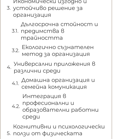
Икономически изгодно и
устойчиво решение за
организация
Дългосрочна стойност и
предимства в
трайността
Екологично съзнателен
метод за организация
Универсални приложения в
различни среди
Домашна организация и
семейна комуникация
Интеграция в
професионални и
образователни работни
среди
Когнитивни и психологически
ползи от физическата