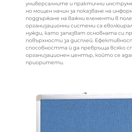
универсалните и практични инструмен
но мощен начин за показване на инфор
поддържане на важни елементи в пол
организационни системи са еволюирал
нужди, като запазват основната си 
повърхности за дисплей. Ефективнос
способността ѝ да превръща всяко 
организационен център, който се ад
приоритети.