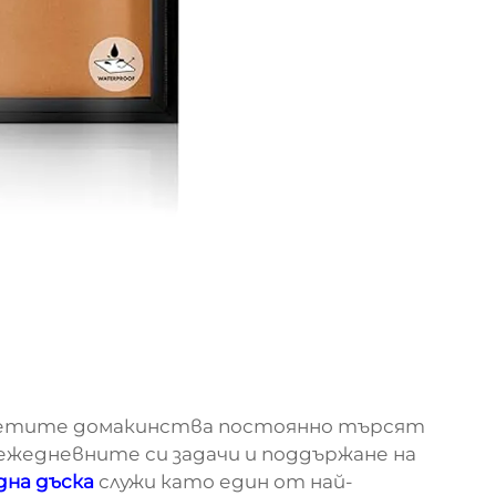
аетите домакинства постоянно търсят
ежедневните си задачи и поддържане на
дна дъска
служи като един от най-