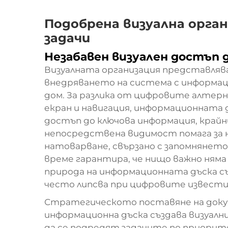
Подобрена визуална орган
задачи
Незабавен визуален достъп 
Визуалната организация представляв
внедряването на система с информаци
дом. За разлика от цифровите алтер
екран и навигация, информационната д
достъп до ключова информация, крайни
непосредствена видимост помага за 
натоварване, свързано с запомнянето
време гарантира, че нищо важно няма
природа на информационната дъска съ
често липсва при цифровите извести
Стратегическото поставяне на докум
информационна дъска създава визуал
да се подредят задачите по приори