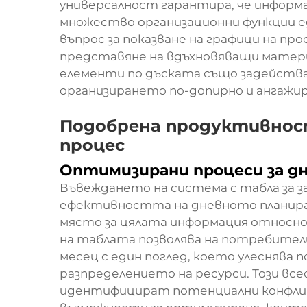
универсалност гарантира, че информа
множество организационни функции е
въпрос за показване на графици на про
представяне на вдъхновяващи матер
елементи по дъската също задейства
организирането по-допирно и ангажи
Подобрена продуктивност
процес
Оптимизирани процеси за дн
Въвеждането на система с табла за з
ефективността на дневното планира
място за цялата информация относно 
на таблата позволява на потребители
месец с един поглед, което улеснява 
разпределението на ресурси. Този все
идентифицират потенциални конфликт