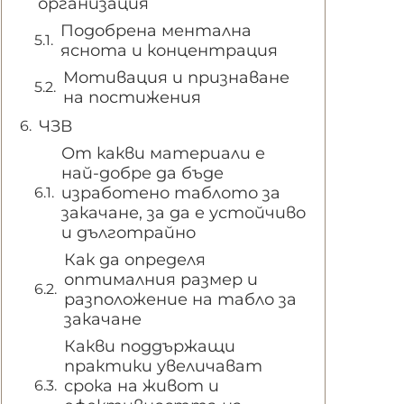
организация
Подобрена ментална
яснота и концентрация
Мотивация и признаване
на постижения
ЧЗВ
От какви материали е
най-добре да бъде
изработено таблото за
закачане, за да е устойчиво
и дълготрайно
Как да определя
оптималния размер и
разположение на табло за
закачане
Какви поддържащи
практики увеличават
срока на живот и