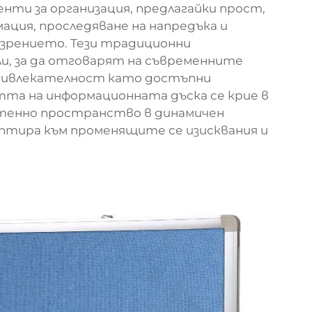
ти за организация, предлагайки прост,
мация, проследяване на напредъка и
езрението. Тези традиционни
и, за да отговарят на съвременните
привлекателност като достъпни
тта на информационната дъска се крие в
стенно пространство в динамичен
аптира към променящите се изисквания и