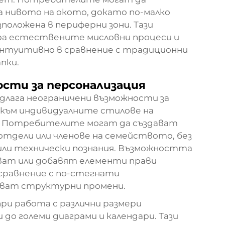
нивото на окото, докато по-малко
положена в периферни зони. Тази
а естествените мисловни процеси и
интуитивно в сравнение с традиционни
пки.
ости за персонализация
длага неограничени възможности за
 към индивидуалните стилове на
и. Потребителите могат да създават
 отдели или членове на семейството, без
 или технически познания. Възможността
ват или добавят елементи прави
 сравнение с по-стегнати
кват структурни промени.
ри работа с различни размери
 до големи диаграми и календари. Тази