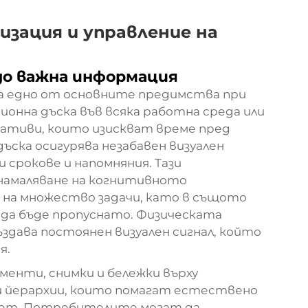
изация и управление на
до важна информация
а едно от основните предимства при
онна дъска във всяка работна среда или
нативи, които изискват време пред
ъска осигурява незабавен визуален
 срокове и напомняния. Тази
намаляване на когнитивното
 на множество задачи, като в същото
 да бъде пропуснато. Физическата
здава постоянен визуален сигнал, който
я.
енти, снимки и бележки върху
ни йерархии, които помагат естествено
тет. Потребителите могат да