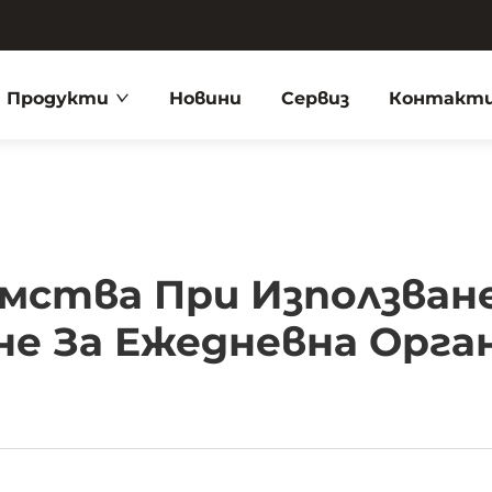
Продукти
Новини
Сервиз
Контакти
мства При Използване
не За Ежедневна Орга