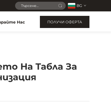
BG
ПОЛУЧИ ОФЕРТА
райте Нас
то На Табла За
низация