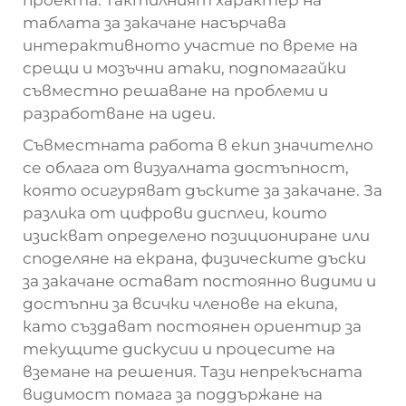
таблата за закачане насърчава
интерактивното участие по време на
срещи и мозъчни атаки, подпомагайки
съвместно решаване на проблеми и
разработване на идеи.
Съвместната работа в екип значително
се облага от визуалната достъпност,
която осигуряват дъските за закачане. За
разлика от цифрови дисплеи, които
изискват определено позициониране или
споделяне на екрана, физическите дъски
за закачане остават постоянно видими и
достъпни за всички членове на екипа,
като създават постоянен ориентир за
текущите дискусии и процесите на
вземане на решения. Тази непрекъсната
видимост помага за поддържане на