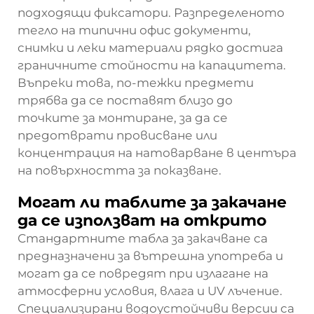
подходящи фиксатори. Разпределеното
тегло на типични офис документи,
снимки и леки материали рядко достига
граничните стойности на капацитета.
Въпреки това, по-тежки предмети
трябва да се поставят близо до
точките за монтиране, за да се
предотврати провисване или
концентрация на натоварване в центъра
на повърхността за показване.
Могат ли таблите за закачане
да се използват на открито
Стандартните табла за закачване са
предназначени за вътрешна употреба и
могат да се повредят при излагане на
атмосферни условия, влага и UV лъчение.
Специализирани водоустойчиви версии са