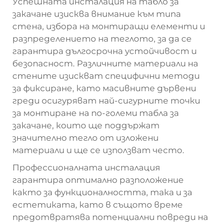
Успешната инсталация на табло за
закачане изисква внимание към типа
стена, избора на монтиращи елементи и
разпределението на теглото, за да се
гарантира дългосрочна устойчивост и
безопасност. Различните материали на
стените изискват специфични методи
за фиксиране, като масивните дървени
греди осигуряват най-сигурните точки
за монтиране на по-големи табла за
закачане, които ще поддържат
значително тегло от изложени
материали и ще се използват често.
Профессионалната инсталация
гарантира оптимално разположение
както за функционалността, така и за
естетиката, като в същото време
предотвратява потенциални повреди на