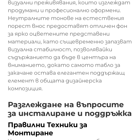
визуални преживявания, които изглеждат
продумани и професионално оформени.
Неутралните тонове на естествения
порест внос предоставят отличен фон
за ярко оцветените представени
материали, като същевременно запазват
визуална стабилност, позволявайки
съдържанието да бъде в центъра на
вниманието, докато самото табло за
закачане остава елегантен поддържащ
елемент в общата дизайнерска
композиция.
Разглеждане на въпросите
за инсталиране и поддръжка
Правилни Техники за
Монтиране