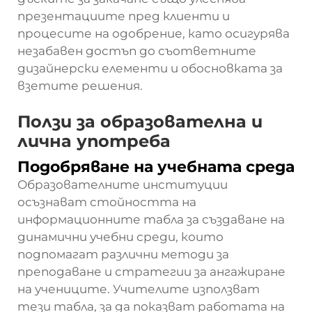
презентациите пред клиенти и
процесите на одобрение, като осигурява
незабавен достъп до съответните
дизайнерски елементи и обосновката за
взетите решения.
Ползи за образователна и
лична употреба
Подобряване на учебната среда
Образователните институции
осъзнават стойността на
информационните табла за създаване на
динамични учебни среди, които
подпомагат различни методи за
преподаване и стратегии за ангажиране
на учениците. Учителите използват
тези табла, за да показват работата на