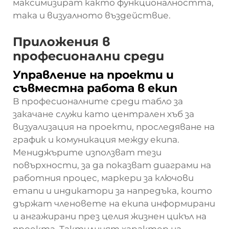
максимизират както функционалността,
така и визуалното въздействие.
Приложения в
професионални среди
Управление на проекти и
съвместна работа в екип
В професионалните среди табло за
закачане служи като централен хъб за
визуализация на проекти, проследяване на
график и комуникация между екипа.
Мениджърите използват тези
повърхности, за да показват диаграми на
работния процес, маркери за ключови
етапи и индикатори за напредъка, които
държат членовете на екипа информирани
и ангажирани през целия жизнен цикъл на
проекта. Тактилният характер на