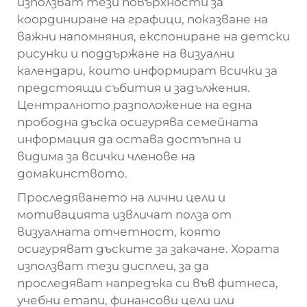
използват тези повърхности за
координиране на графици, показване на
важни напомняния, експониране на детски
рисунки и поддържане на визуални
календари, които информират всички за
предстоящи събития и задължения.
Централното разположение на една
прободна дъска
осигурява семейната
информация да остава достъпна и
видима за всички членове на
домакинството.
Проследяването на лични цели и
мотивацията извличат полза от
визуалната отчетност, която
осигуряват дъските за закачане. Хората
използват тези дисплеи, за да
проследяват напредъка си във фитнеса,
учебни етапи, финансови цели или