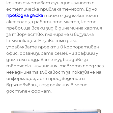
които съчетават функционалност с
естетическа привлекателност. Едно
прободна дъска
табло е задължителен
аксесоар за работното място, което
превръща всеки зид в динамична хартия
за творчество, планиране и визуална
комуникация. Независимо дали
управлявате проекти в корпоративен
офис, организирате семейни графици у
дома или създавате мудбордове за
творчески начинания, таблото предлага
ненадмината гъвкавост за показване на
информация, арт произведения и
вдъхновяващи съдържания в лесно
достъпен формат.