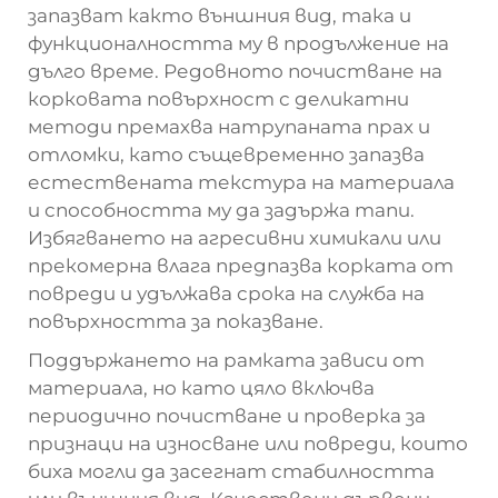
запазват както външния вид, така и
функционалността му в продължение на
дълго време. Редовното почистване на
корковата повърхност с деликатни
методи премахва натрупаната прах и
отломки, като същевременно запазва
естествената текстура на материала
и способността му да задържа тапи.
Избягването на агресивни химикали или
прекомерна влага предпазва корката от
повреди и удължава срока на служба на
повърхността за показване.
Поддържането на рамката зависи от
материала, но като цяло включва
периодично почистване и проверка за
признаци на износване или повреди, които
биха могли да засегнат стабилността