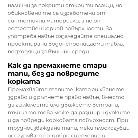
налични за покрити открити площи, но
обикновено те са изработени от
синтетични материали, а не от
естествен корков повърхности. За
употреба навън разгледайте специално
проектирани водонепроницаеми табла,
подходящи за външни среди.
Как да премахнете стари
тапи, без да повредите
корката
Премахвайте тапите, като ги хванете
здраво и дръпнете право навън, вместо
да ги люлеете или движеете встрани,
тъй като това може да разшири дупките
и да повреди корковата повърхност. При
трудноизваждани тапи, меки плоскогубци
осигуряват по-добро сцепление и