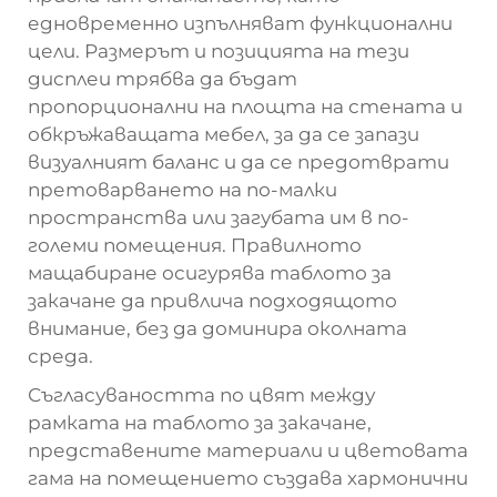
едновременно изпълняват функционални
цели. Размерът и позицията на тези
дисплеи трябва да бъдат
пропорционални на площта на стената и
обкръжаващата мебел, за да се запази
визуалният баланс и да се предотврати
претоварването на по-малки
пространства или загубата им в по-
големи помещения. Правилното
мащабиране осигурява таблото за
закачане да привлича подходящото
внимание, без да доминира околната
среда.
Съгласуваността по цвят между
рамката на таблото за закачане,
представените материали и цветовата
гама на помещението създава хармонични