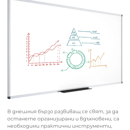
В днешния бързо развиващ се свят, за да
останете организирани и вдъхновени, са
необходими практични инструменти,