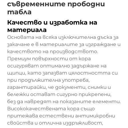
съвременните прободни
табла
Качество и изработка на
материала
Основата на всяка изключителна дъска за
закачане е в материалите за изграждане и
качеството на производството.
Премиум повърхности от кора
осигуряват оптимално задържане на
щипци, като запазват цялостността си
при продължителна употреба,
гарантирайки, че документи, снимки и
бележки остават сигурно прикрепени,
без да навредят на показаните елементи.
Висококачествената кора също
притежава естествени антимикробни
свойства и отлична издръжливост,