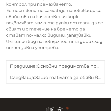
контрол при премахването.
Естествените самовъзстановяващи се
свойства на качествения корк
позволяват малките дупки от тапи да се
свият и с течение на времето да
стават по-малко видими, запазвайки
външния вид на повърхността дори след
интензивна употреба.
Предишна:
Основни предимства при използването на табла за закачане за ежедневна организация
Следваща:
Защо таблата за обяви все още са важни в училищата и офисите