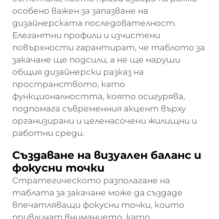
особено важен за запазване на
дизайнерската последователност.
Елегантни профили и изчистени
повърхности гарантират, че таблото за
закачане ще подсили, а не ще наруши
общия дизайнерски разказ на
пространството, като
функционалността, която осигурява,
подпомага съвременния акцент върху
организирани и целенасочени жилищни и
работни среди.
Създаване на визуален баланс и
фокусни точки
Стратегическото разполагане на
таблата за закачане може да създаде
впечатляващи фокусни точки, които
привличат вниманието, като