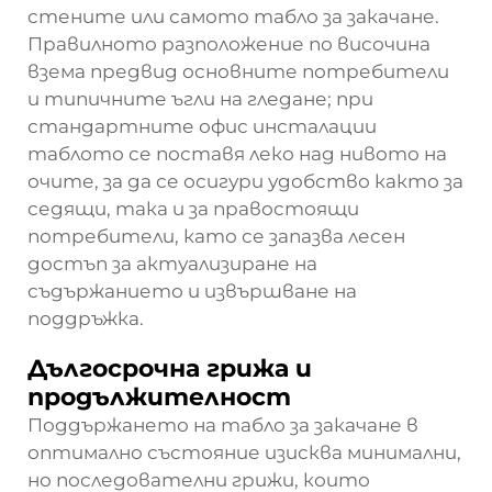
стените или самото табло за закачане.
Правилното разположение по височина
взема предвид основните потребители
и типичните ъгли на гледане; при
стандартните офис инсталации
таблото се поставя леко над нивото на
очите, за да се осигури удобство както за
седящи, така и за правостоящи
потребители, като се запазва лесен
достъп за актуализиране на
съдържанието и извършване на
поддръжка.
Дългосрочна грижа и
продължителност
Поддържането на табло за закачане в
оптимално състояние изисква минимални,
но последователни грижи, които