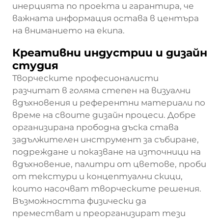
инерцията по проекта и гарантира, че
важната информация остава в центъра
на вниманието на екипа.
Креативни индустрии и дизайн
студия
Творческите професионалисти
разчитат в голяма степен на визуални
вдъхновения и референтни материали по
време на своите дизайн процеси. Добре
организирана прободна дъска става
задължителен инструмент за събиране,
подреждане и показване на източници на
вдъхновение, палитри от цветове, проби
от текстури и концептуални скици,
които насочват творческите решения.
Възможността физически да
преместват и преорганизират тези