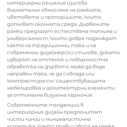
интериорни решения изисква
внимателно обмисляне на рамките,
цветовете и пропорциите, които
допълват околната среда. Дървените
рамки предлагат естествена топлина и
универсалност, които добре подхождат
както на традиционни, така и на
съвременни дизайнерски стилове, докато
изборът на оттенък и повърхностна
обработка на дървото може да бъде
направен така, че да съвпада или
контрастира със съществуващата
мебелировка и архитектурни елементи
за оптимална визуална хармония.
Съвременните тенденции в
интериорния дизайн предпочитат
чисти линии и минималистична
естетика, което прави избора на рамка