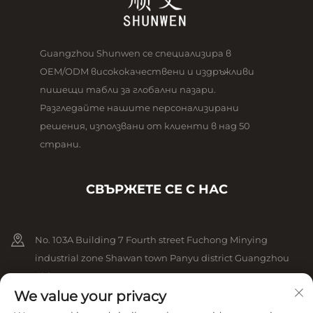
Guangzhou Shunwen се специализира в
OEM/ODM висококачествени и издръжливи
пишещи табли за глобални пазари.
Разгледайте нашите персонализирани
решения, използвани от клиенти в над 50
страни.
СВЪРЖЕТЕ СЕ С НАС
No. 103A Building 7 Fourth street Fuchong Minying
industrial zone Shawan town Panyu district Guangzhou
China
We value your privacy
+86-13825079825