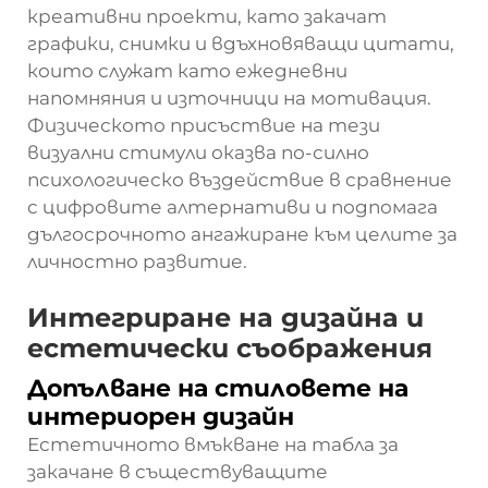
креативни проекти, като закачат
графики, снимки и вдъхновяващи цитати,
които служат като ежедневни
напомняния и източници на мотивация.
Физическото присъствие на тези
визуални стимули оказва по-силно
психологическо въздействие в сравнение
с цифровите алтернативи и подпомага
дългосрочното ангажиране към целите за
личностно развитие.
Интегриране на дизайна и
естетически съображения
Допълване на стиловете на
интериорен дизайн
Естетичното вмъкване на табла за
закачане в съществуващите