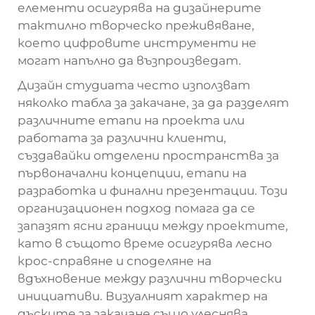
елементи осигурява на дизайнерите
тактилно творческо преживяване,
което цифровите инструменти не
могат напълно да възпроизведат.
Дизайн студиата често използват
няколко табла за закачане, за да разделят
различните етапи на проекта или
работата за различни клиенти,
създавайки отделени пространства за
първоначални концепции, етапи на
разработка и финални презентации. Този
организационен подход помага да се
запазят ясни граници между проектите,
като в същото време осигурява лесно
крос-справяне и споделяне на
вдъхновение между различни творчески
инициативи. Визуалният характер на
дъските за закачане също улеснява