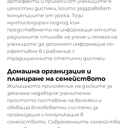
артефакти и приноси от учениците в
цялостни дисплеи, които заздравяват
концепциите от урока. Този
мултисензорен подход към
представянето на информация отчита
различните стилове на учене и помага на
учениците да запомнят информация по-
ефективно в сравнение с
традиционните статични дисплеи.
Домашна организация и
планиране на семейството
Жилищното приложение на дъските за
закачане надхвърля значително
простото поставяне на бележки и
обхваща всеобхватни системи за
организация и комуникация в
семейството. Съвременните семейства