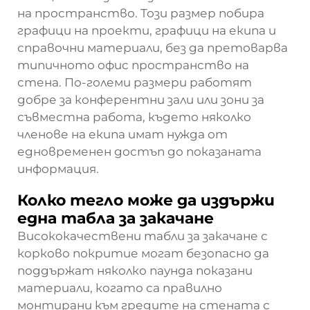
на пространство. Този размер побира
графици на проекти, графици на екипа и
справочни материали, без да претоварва
типичното офис пространство на
стена. По-големи размери работят
добре за конферентни зали или зони за
съвместна работа, където няколко
членове на екипа имат нужда от
едновременен достъп до показаната
информация.
Колко тегло може да издържи
една табла за закачане
Висококачествени табли за закачане с
корково покритие могат безопасно да
поддържат няколко паунда показани
материали, когато са правилно
монтирани към гредите на стената с