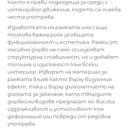
което я прави подходяща за среди с
интензивно движение, където се очаква
честа употреба.
Изработката на рамката има също
толкова важна роля за общата
функционалност и естетика. Рамки от
масивно дърво не само осигуряват
структурна стабилност, но и добавят
топлина и изисканост към всеки
интериор. Изборът на материал за
рамката влияе както върху визуалния
ефект, така и върху дълголетието на
дъската за закачане, като твърдите
дървесни видове предлагат по-висока
издръжливост и устойчивост към
деформация или повреди от редовна
употреба.