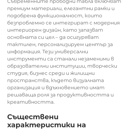
Съвременните прободни табла включват
премиум материали, елегантни рамки и
подобрена функционалност, които
безпроблемно се интегрират с модерния
интериорен дизайн, като запазват
основната си цел – да осигуряват
тактилен, персонализируем център за
информация. Тези универсални
инструменти са станали незаменими в
образователни институции, творчески
студия, бизнес среди и жилищни
пространства, където визуалната
организация и вдъхновението имат
решаваща роля за продуктивността и
креативността.
Съществени
характеристики на