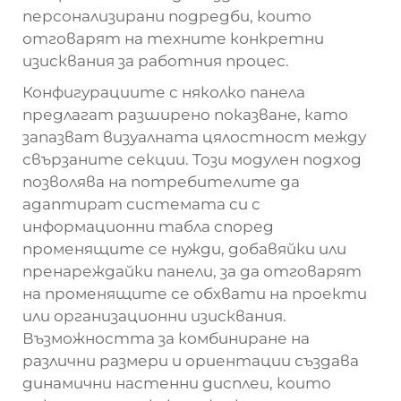
персонализирани подредби, които
отговарят на техните конкретни
изисквания за работния процес.
Конфигурациите с няколко панела
предлагат разширено показване, като
запазват визуалната цялостност между
свързаните секции. Този модулен подход
позволява на потребителите да
адаптират системата си с
информационни табла според
променящите се нужди, добавяйки или
пренареждайки панели, за да отговарят
на променящите се обхвати на проекти
или организационни изисквания.
Възможността за комбиниране на
различни размери и ориентации създава
динамични настенни дисплеи, които