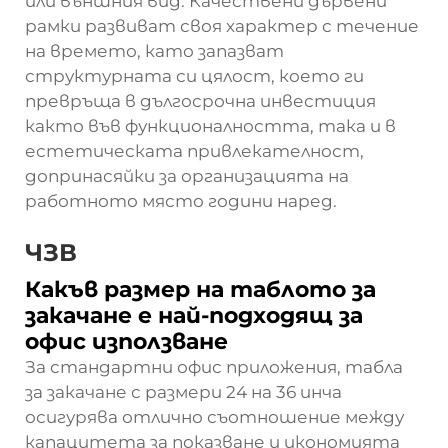
или външния вид. Качествени дървени
рамки развиват своя характер с течение
на времето, като запазват
структурната си цялост, което ги
превръща в дългосрочна инвестиция
както във функционалността, така и в
естетическата привлекателност,
допринасяйки за организацията на
работното място години наред.
ЧЗВ
Какъв размер на таблото за
закачане е най-подходящ за
офис използване
За стандартни офис приложения, табла
за закачане с размери 24 на 36 инча
осигурява отлично съотношение между
капацитета за показване и икономията