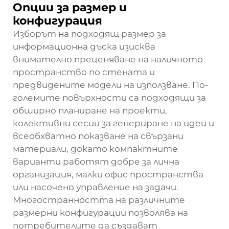
Опции за размер и
конфигурация
Изборът на подходящ размер за
информационна дъска изисква
внимателно преценяване на наличното
пространство по стената и
предвидените модели на използване. По-
големите повърхности са подходящи за
обширно планиране на проекти,
колективни сесии за генериране на идеи и
всеобхватно показване на свързани
материали, докато компактните
варианти работят добре за лична
организация, малки офис пространства
или насочено управление на задачи.
Многостранността на различните
размерни конфигурации позволява на
потребителите да създават