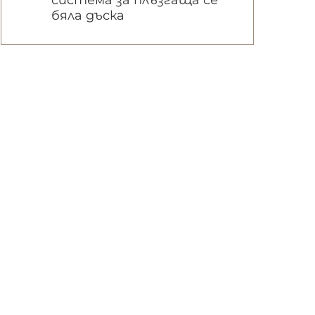
система за плъзгаща се
бяла дъска