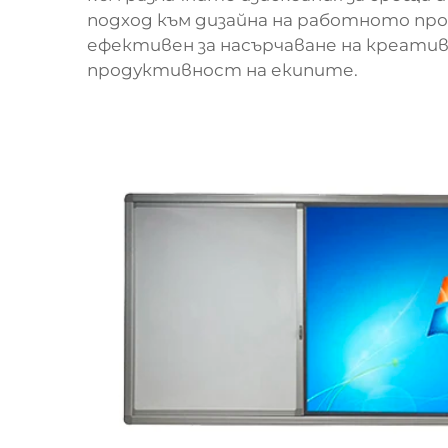
подход към дизайна на работното про
ефективен за насърчаване на креати
продуктивност на екипите.