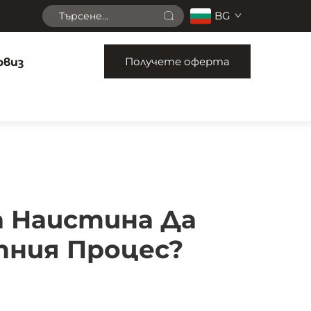
BG
Получете оферта
рвиз
а Наистина Да
тния Процес?