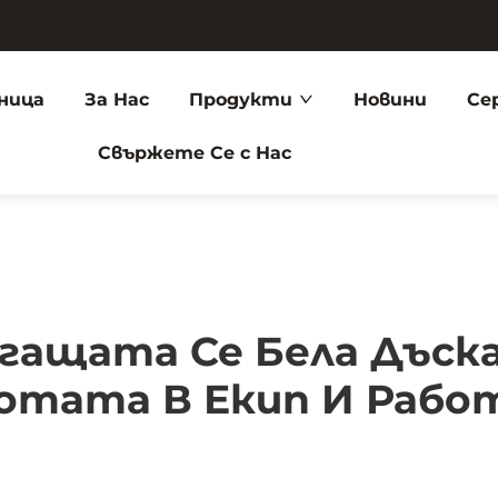
ница
За Нас
Продукти
Новини
Се
Свържете Се с Нас
гащата Се Бела Дъск
отата В Екип И Рабо