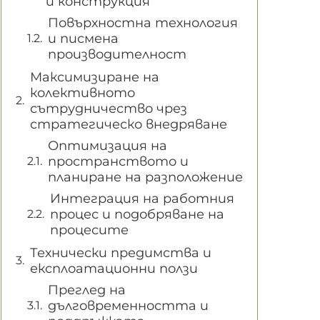
и конструкция
Повърхностна технология
и писмена
производителност
Максимизиране на
колективното
сътрудничество чрез
стратегическо внедряване
Оптимизация на
пространството и
планиране на разположение
Интеграция на работния
процес и подобряване на
процесите
Технически предимства и
експлоатационни ползи
Преглед на
дълговременността и