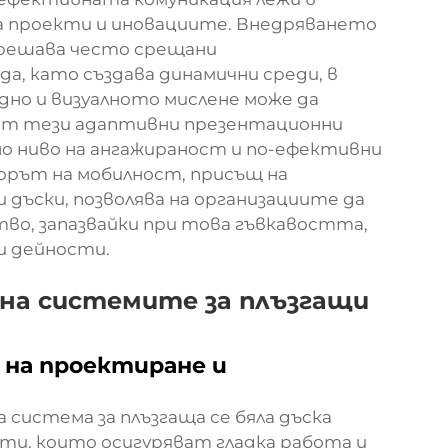
а проекти и иновациите. Внедряването
и решава често срещани
, като създава динамични среди, в
но и визуалното мислене може да
ват тези адаптивни презентационни
 ниво на ангажираност и по-ефективни
орът на мобилност, присъщ на
 дъски, позволява на организациите да
о, запазвайки при това гъвкавостта,
и дейности.
 на системите за плъзгащи
и на проектиране и
система за плъзгаща се бяла дъска
ти, които осигуряват гладка работа и