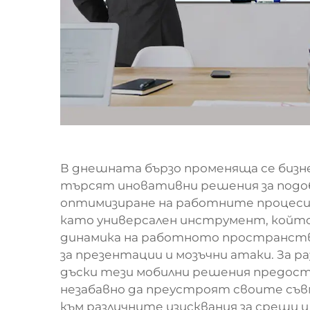
В днешната бързо променяща се бизн
търсят иновативни решения за подо
оптимизиране на работните процеси. 
като универсален инструмент, кой
динамика на работното пространств
за презентации и мозъчни атаки. За 
дъски тези мобилни решения предос
незабавно да преустроят своите съв
към различните изисквания за срещи и