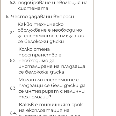
подобряване и еволюция на
системата
Често задавани въпроси
Какво техническо
обслужване е необходимо
за системите с плъзгащи
се белокожи дъски
Колко стена
пространство е
необходимо за
инсталиране на плъзгаща
се белокожа дъска
Могат ли системите с
плъзгащи се бели дъски да
се интегрират с налични
технологии?
Какъв е типичният срок
на експлоатация на