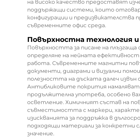
на високо качество предоставят изче
поддържащи системи, които отговар
конфигурации и предизвикателства п
съвременните офис среда.
Повърхностна технология и
Повърхността за писане на плъзгаща с
определяне на нейната ефективност
работа. Съвременните магнитни пов
документи, диаграми и визуални пом
полезността на дъската далеч извън 
Антибликовите покрития намаляват 
продължителна употреба, особено важн
осветление. Химичният състав на по
съвместимостта с маркери, характе
изискванията за поддръжка в дългосро
подходящи материали за конкретни с
значение.