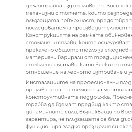
дълготрайна издръжливост. Високок
механизми с топчета, които разпред
плъзгащата повърхност, предотвратя
последователна производителност при
Конструкцията на рамката обикновено
стоманени сплави, които осигуряват 
прекалено общото тегло за ежеднев
материали варирали от традиционен 
стъклени състави, като всеки от тя
отношение на лесното изтриване и у
Инсталациите на професионални плъз
проучване на системите за монтиран
конструктивната поддръжка. Пресм
трябва да вземат предвид както ста
динамичните сили, възникващи по вре
гарантира, че плъзгащата се бяла дъс
функционира гладко през целия си е