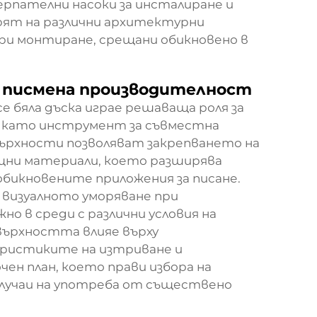
рпателни насоки за инсталиране и
ят на различни архитектурни
ри монтиране, срещани обикновено в
 писмена производителност
е бяла дъска играе решаваща роля за
 като инструмент за съвместна
ърхности позволяват закрепването на
ощни материали, което разширява
обикновените приложения за писане.
визуалното уморяване при
о в среди с различни условия на
върхността влияе върху
ристиките на изтриване и
чен план, което прави избора на
лучаи на употреба от съществено