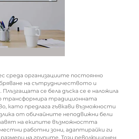
ес среда организациите постоянно
бряване на сътрудничеството и
Плъзгащата се бела дъска се е наложила
то трансформира традиционната
о, като предлага гъвкави възможности
разлика от обичайните неподвижни бели
тавят на екипите възможността
местни работни зони, адаптирайки ги
 размери на групите. Този революционен