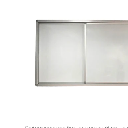
Съвременните бизнеси осъзнават, че