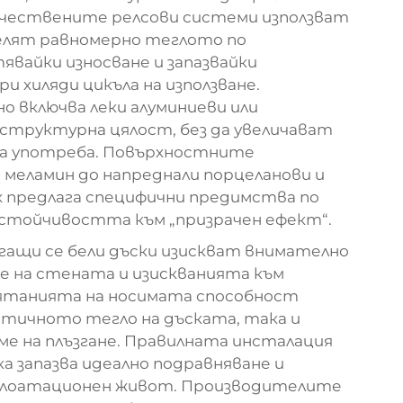
ачествените релсови системи използват
елят равномерно теглото по
вайки износване и запазвайки
 хиляди цикъла на използване.
 включва леки алуминиеви или
структурна цялост, без да увеличават
на употреба. Повърхностните
меламин до напреднали порцеланови и
х предлага специфични предимства по
стойчивостта към „призрачен ефект“.
гащи се бели дъски изискват внимателно
е на стената и изискванията към
ятанията на носимата способност
тичното тегло на дъската, така и
ме на плъзгане. Правилната инсталация
ка запазва идеално подравняване и
ксплоатационен живот. Производителите