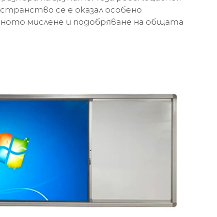
странство се е оказал особено
вното мислене и подобряване на общата