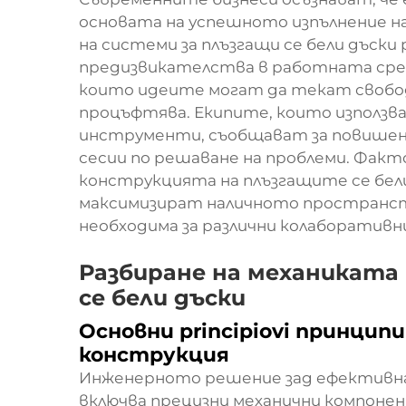
основата на успешното изпълнение н
на системи за плъзгащи се бели дъск
предизвикателства в работната среда
които идеите могат да текат свобод
процъфтява. Екипите, които използ
инструменти, съобщават за повишено
сесии по решаване на проблеми. Факт
конструкцията на плъзгащите се бели
максимизират наличното пространств
необходима за различни колаборативн
Разбиране на механиката
се бели дъски
Основни principiovi принцип
конструкция
Инженерното решение зад ефективна 
включва прецизни механични компонен