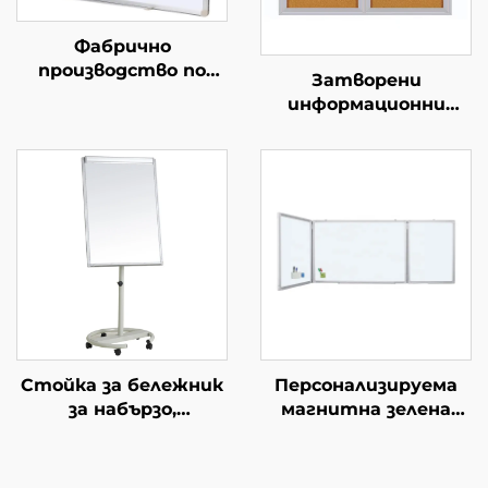
Фабрично
производство по
Затворени
поръчка
информационни
Стандартна за
табла с ключ
офиса бяла дъска за
Заключващи
стена с магнитен
информационни
ефект Бяла дъска за
табла Плътни
писане с маркери за
табла с врата с
деца Училищна дъска
ключ, вятър
непропускащи за
училище
Стойка за бележник
Персонализируема
за набързо,
магнитна зелена
регулируема по
дъска, сгъваема
височина, с колелца,
дъска за писане с
подходяща за
тебешир, белборд за