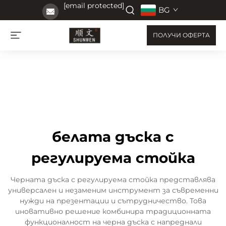
[email protected]
BG
ПОЛУЧИ ОФЕРТА
белата дъска с
регулируема стойка
Черната дъска с регулируема стойка представлява
универсален и незаменим инструмент за съвременни
нужди на презентации и сътрудничество. Това
иновативно решение комбинира традиционната
функционалност на черна дъска с напреднали