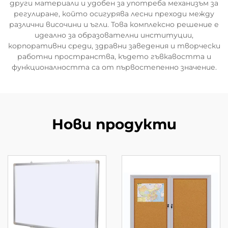
други материали и удобен за употреба механизъм за
регулиране, който осигурява лесни преходи между
различни височини и ъгли. Това комплексно решение е
идеално за образователни институции,
корпоративни среди, здравни заведения и творчески
работни пространства, където гъвкавостта и
функционалността са от първостепенно значение.
Нови продукти