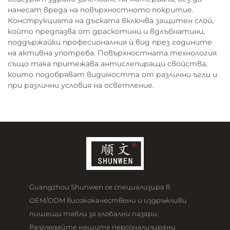
нанесат вреда на повърхностното покритие.
Конструкцията на дъската включва защитен слой,
който предпазва от драскотини и вдлъбнатини,
поддържайки професионалния ѝ вид през годините
на активна употреба. Повърхностната технология
също така притежава антислепиращи свойства,
които подобряват видимостта от различни ъгли и
при различни условия на осветление.
Guangzhou Shunwen се специализира в
OEM/ODM висококачествени и издръжливи
пишещи табли за глобални пазари.
Разгледайте нашите персонализирани