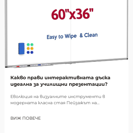
Какво прави интерактивната дъска
идеална за училищни презентации?
Еволюция на визуалните инструменти в
модерната класна стая Пейзажът на
училищното преподаване се е преобразил
значително през последните десетилетия,
ВИЖ ПОВЕЧЕ
като интерактивната дъска се е превърнала в
незаменим инструмент за образователни