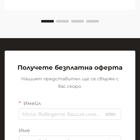
презентации. От прашната атмосфера на
класните стаи с мел...
Получете безплатна оферта
Нашият представител ще се свърже с
вас скоро.
Имейл
0/100
Име