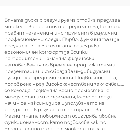
училище
учене в класна стая
Бялата дъска с регулируема стойка предлага
множество практични предимства, които я
правят незаменим инструмент в различни
професионални среди. Първо, функцията ѝ за
регулиране на височината осигурява
ергономичен комфорт за всички
потребители, намалява физически
натоварвания по време на продължителни
презентации и съобразява индивидуални
нужди или предпочитания. Подвижността,
подобрена чрез висококачествени заключващи
се колелца, позволява лесно преместване
между стаи или отделения, като по този
начин се максимизира използването на
ресурсите в различни пространства.
Магнитната повърхност осигурява двойна
функционалност, като позволява както
традиционно пиране с маркери, така и