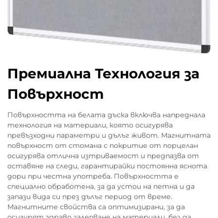
Премиална Технология за
Повърхност
Повърхността на белата дъска включва напреднала
технология на материали, която осигурява
превъзходни параметри и дълъг живот. Магнитната
повърхност от стомана с покритие от порцелан
осигурява отлична изтриваемост и предпазва от
оставяне на следи, гарантирайки постоянна яснота
дори при честна употреба. Повърхността е
специално обработена, за да устои на петна и да
запази вида си през дълъг период от време.
Магнитните свойства са оптимизирани, за да
осигурят здраво залепване на материали, без да