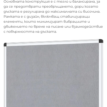
Основната конструкция е с тегло и балансирана, за
да се предотврати преобръщането, дори когато
дъската е регулирана до максималната си височина.
Рамката е с дизайн, включващ стабилизиращи
елементи, които минимизират вибрациите и
движението по време на писане или взаимодействие
с повърхността на дъската.