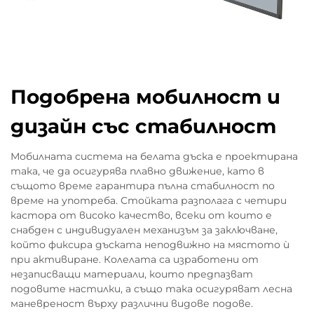
Подобрена мобилност и
дизайн със стабилност
Мобилната система на белата дъска е проектирана
така, че да осигурява плавно движение, като в
същото време гарантира пълна стабилност по
време на употреба. Стойката разполага с четири
кастора от високо качество, всеки от които е
снабден с индивидуален механизъм за заключване,
който фиксира дъската неподвижно на мястото ѝ
при активиране. Колелата са изработени от
незаписващи материали, които предпазват
подовите настилки, а също така осигуряват лесна
маневреност върху различни видове подове.