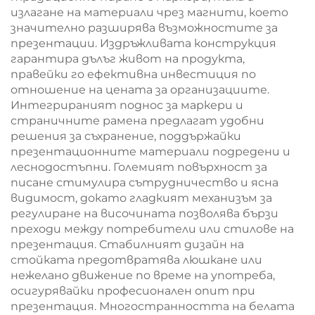
излагане на материали чрез магнити, което
значително разширява възможностите за
презентации. Издръжливата конструкция
гарантира дълъг живот на продукта,
правейки го ефективна инвестиция по
отношение на цената за организациите.
Интегрираният поднос за маркери и
страничните рамена предлагат удобни
решения за съхранение, поддържайки
презентационните материали подредени и
леснодостъпни. Големият повърхност за
писане стимулира сътрудничество и ясна
видимост, докато гладкият механизъм за
регулиране на височината позволява бързи
преходи между потребители или стилове на
презентация. Стабилният дизайн на
стойката предотвратява люшкане или
нежелано движение по време на употреба,
осигурявайки професионален опит при
презентация. Многостранността на белата