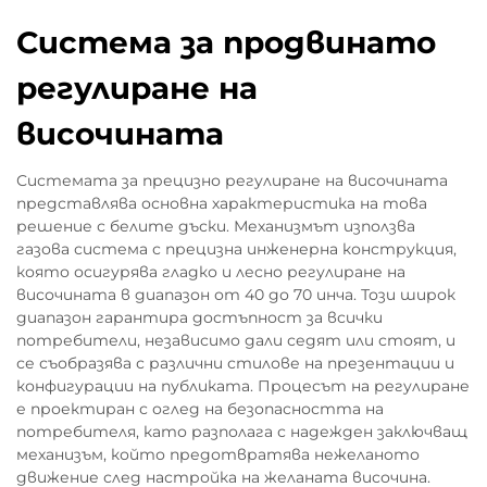
Система за продвинато
регулиране на
височината
Системата за прецизно регулиране на височината
представлява основна характеристика на това
решение с белите дъски. Механизмът използва
газова система с прецизна инженерна конструкция,
която осигурява гладко и лесно регулиране на
височината в диапазон от 40 до 70 инча. Този широк
диапазон гарантира достъпност за всички
потребители, независимо дали седят или стоят, и
се съобразява с различни стилове на презентации и
конфигурации на публиката. Процесът на регулиране
е проектиран с оглед на безопасността на
потребителя, като разполага с надежден заключващ
механизъм, който предотвратява нежеланото
движение след настройка на желаната височина.