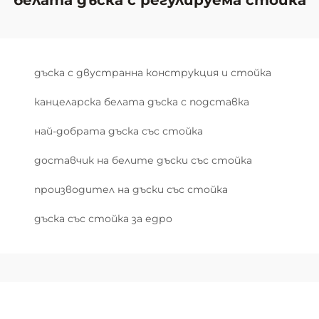
белата дъска с регулируема стойка
дъска с двустранна конструкция и стойка
канцеларска белата дъска с подставка
най-добрата дъска със стойка
доставчик на белите дъски със стойка
производител на дъски със стойка
дъска със стойка за едро