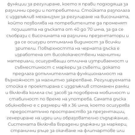
функции за регулиране, което я прави подходяща за
различни среди и потребители. Стойката разполага
с издръжлив механизъм за регулиране на височината,
който позволява на потребителите да променят
позицията на дъската от 40 до 70 инча, за да се
съобрази с височината на различни презентатори и
да се осигури оптимална видимост за всички
зрители. Повърхността на черната дъска е
изработена от висококачествени магнитни
материали, осигуряващи отлична изтриваемост и
съвместимост с маркери за съвети, докато
предлага допълнителната функционалност на
възможност за магнитно закрепване. Регулируемата
стойка е проектирана с издръжлив стоманен рамки
и включва колела със засов за подобрена мобилност и
стабилност по време на употреба. Самата дъска
обикновено е с размери 48 x 36 инча, което осигурява
предостатъчно пространство за презентации,
генериране на идеи или образователно съдържание.
Системата включва вградени държачи за маркери,
странични ръце за окачване на флипчартове или