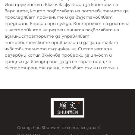
Инструментът включва функции за контрол на
версиите, които позволяват на потребителите да
проследяват промените и да възстановяват
предишни версии при нужда. Контролът на достъпа
и настройките на разрешенията позволяват на
администраторите да управляват
потребителските привилегии и да защитават
чувствителното съдържание. Системата за
резервни копия включва проверки за цялост и
процеси за валидиране, за да се гарантира, че
експортираните данни остават пълни и точни.
Guangzhou Shunwen се специализира в