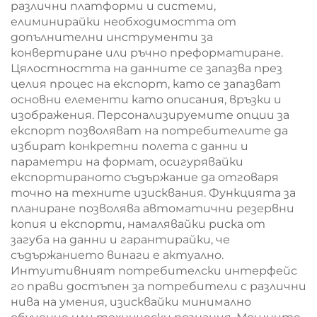
различни платформи и системи,
елиминирайки необходимостта от
допълнителни инструменти за
конвертиране или ръчно преформатиране.
Цялостността на данните се запазва през
целия процес на експорт, като се запазват
основни елементи като описания, връзки и
изображения. Персонализируемите опции за
експорт позволяват на потребителите да
избират конкретни полета с данни и
параметри на формат, осигурявайки
експортираното съдържание да отговаря
точно на техните изисквания. Функцията за
планиране позволява автоматични резервни
копия и експорти, намалявайки риска от
загуба на данни и гарантирайки, че
съдържанието винаги е актуално.
Интуитивният потребителски интерфейс
го прави достъпен за потребители с различни
нива на умения, изисквайки минимално