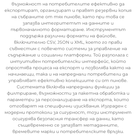
възможност на потребителите ефективно да
експортират, организират и правят резервни копия
на събраните от тях пинове, като при това се
запазва интегритетът на данните и
първоначалното форматиране. Инструментът
поддържа различни формати на файлове,
включително CSV, JSON и XML, което го прави
съвместим с повечето системи за управление на
съдържание и социални платформи. Той разполага с
интуитивен потребителски интерфейс, който
опростява процеса на експорт и позволява както на
начинаещи, така и на напреднали потребители да
управляват ефективно колекциите си от пинове.
Системата включва напреднали функции за
филтриране, възможности за пакетна обработка и
параметри за персонализиране на експорта, които
отговарят на специфични изисквания. Изграден с
модерни протоколи за сигурност, този инструмент
осигурява безопасния трансфер на данни, като
същевременно се запазват метаданните,
времевите марки и потребителските връзки.