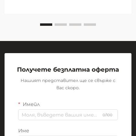
образователни среди. В центъра на тази
визуална революция стои скромната, но
мощна...
Получете безплатна оферта
Нашият представител ще се свърже с
вас скоро.
Имейл
0/100
Име