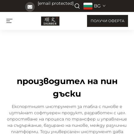
[email protected]
BG
ПОЛУЧИ ОФЕРТА
производител на пин
дъски
Експортният инструмент за табла с пинове е
изтъкнат софтуерен продукт, разработен с цел
опростяване на процеса по трансфер и управление
на съдържание, базирано на пинове, между различни
платформи. Този универсален инструмент дава