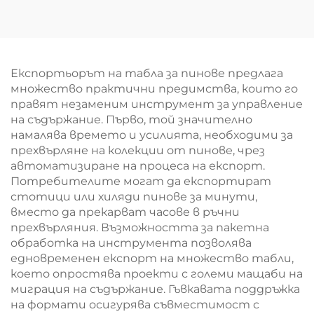
дъска,
дъска за писане с
водонепропусклив
тебешир, белборд за
корков
учене в класна стая
информационен
табла с врата с
Експортьорът на табла за пинове предлага
ключ, монтирани на
множество практични предимства, които го
стена с алуминиева
правят незаменим инструмент за управление
рамка
на съдържание. Първо, той значително
намалява времето и усилията, необходими за
прехвърляне на колекции от пинове, чрез
автоматизиране на процеса на експорт.
Потребителите могат да експортират
стотици или хиляди пинове за минути,
вместо да прекарват часове в ръчни
прехвърляния. Възможността за пакетна
обработка на инструмента позволява
едновременен експорт на множество табли,
което опростява проекти с големи мащаби на
миграция на съдържание. Гъвкавата поддръжка
на формати осигурява съвместимост с