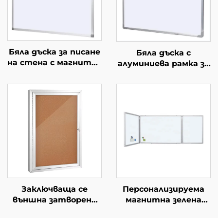
Бяла дъска за писане
Бяла дъска с
на стена с магнитна
алуминиева рамка за
дъска за съвременни
писане с маркери
порцеланови дъски
Емайлова стоманена
за класна стая офис
бяла дъска за писане
училище
с маркери с
магнитен ефект за
училище, офис, дом
Магнитни дъски
Заключваща се
Персонализируема
външна затворена
магнитна зелена
информационна
дъска, сгъваема