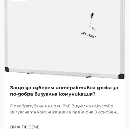
Защо да изберем интерактивна дъска за
по-добра визуална комуникация?
Преобразуване на идеи във визуално изкуство
Визуалната комуникация се превърна в основен
елемент на ефективната съвместна работа и
учене в модерните работни пространства и
ВИЖ ПОВЕЧЕ