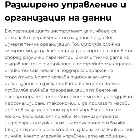
Разширено управление и
организация на данни
Експортиращият инструмент за пинборд се
отличава с управлението на данни чрез своя
изчерпателна организация. Той използва сложни
алгоритми, за да категоризира и сортира пиновете
според различни параметри, включително дата на
създаване, тип съдържание и потребителя зададени
етикети. Системата поддържа йерархична
структура, която запазва първоначалната
организация на дъската, като в същото време
позволява гъвкава преорганизация по време на
експортиране. Потребителите могат да създават
персонализирани таксономии и да прилагат масови
действия, за да оптимизират управлението на
големи колекции от пинове. Интелигентната
индексираща функция на инструмента позволява
бързо търсене и ефективно извличане на конкретни
пинове, което улеснява управлението на обширни