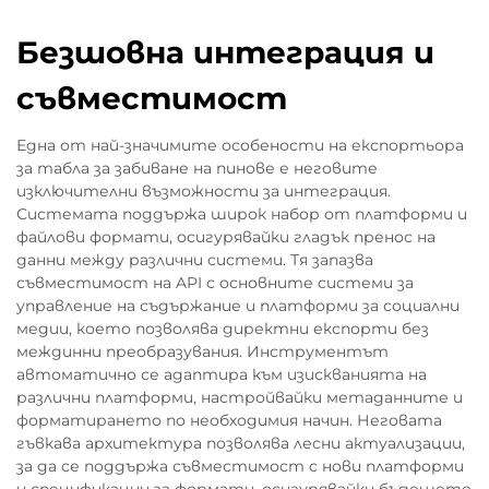
Безшовна интеграция и
съвместимост
Една от най-значимите особености на експортьора
за табла за забиване на пинове е неговите
изключителни възможности за интеграция.
Системата поддържа широк набор от платформи и
файлови формати, осигурявайки гладък пренос на
данни между различни системи. Тя запазва
съвместимост на API с основните системи за
управление на съдържание и платформи за социални
медии, което позволява директни експорти без
междинни преобразувания. Инструментът
автоматично се адаптира към изискванията на
различни платформи, настройвайки метаданните и
форматирането по необходимия начин. Неговата
гъвкава архитектура позволява лесни актуализации,
за да се поддържа съвместимост с нови платформи
и спецификации за формати, осигурявайки бъдещето