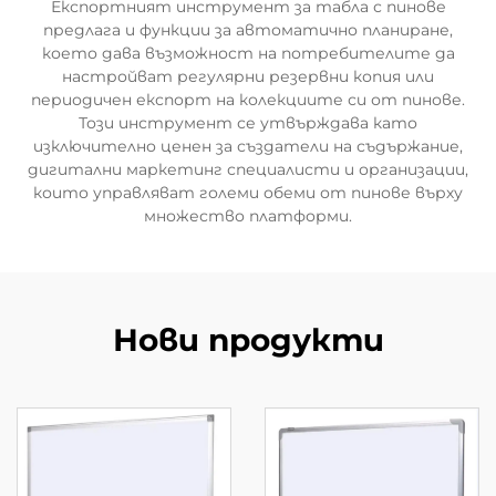
Експортният инструмент за табла с пинове
предлага и функции за автоматично планиране,
което дава възможност на потребителите да
настройват регулярни резервни копия или
периодичен експорт на колекциите си от пинове.
Този инструмент се утвърждава като
изключително ценен за създатели на съдържание,
дигитални маркетинг специалисти и организации,
които управляват големи обеми от пинове върху
множество платформи.
Нови продукти