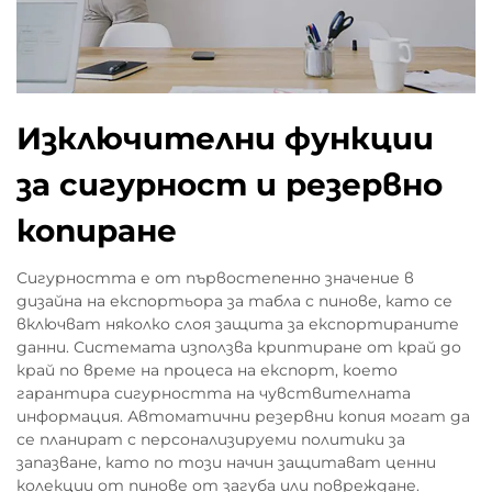
Изключителни функции
за сигурност и резервно
копиране
Сигурността е от първостепенно значение в
дизайна на експортьора за табла с пинове, като се
включват няколко слоя защита за експортираните
данни. Системата използва криптиране от край до
край по време на процеса на експорт, което
гарантира сигурността на чувствителната
информация. Автоматични резервни копия могат да
се планират с персонализируеми политики за
запазване, като по този начин защитават ценни
колекции от пинове от загуба или повреждане.