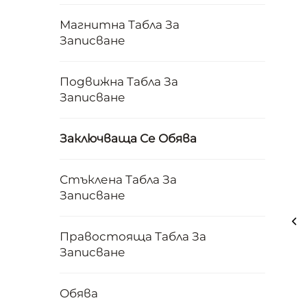
Магнитна Табла За
Записване
Подвижна Табла За
Записване
Заключваща Се Обява
Стъклена Табла За
Записване
Правостояща Табла За
Записване
Обява