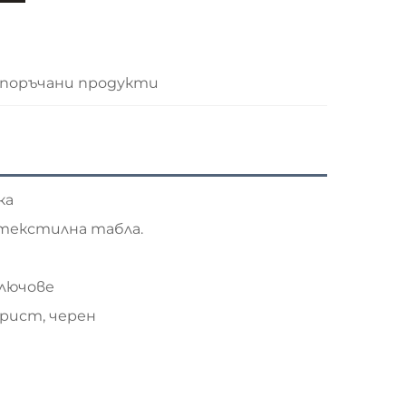
поръчани продукти
ка
текстилна табла.
ключове
брист, черен