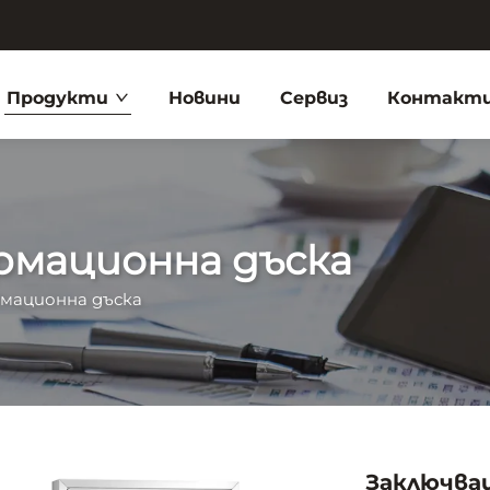
Продукти
Новини
Сервиз
Контакти
рмационна дъска
мационна дъска
Заключва