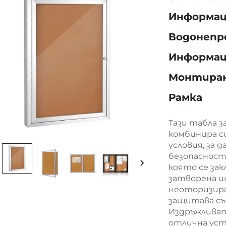
Информац
Водонепр
Информаци
Монтиран
Рамка
Тази табла з
комбинира с
условия, за 
безопасност
която се зак
затворена 
неоторизира
защитава съ
Издръжливат
отлична уст