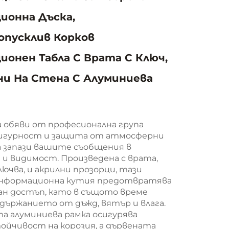
ионна Дъска,
опусклив Корков
онен Табла С Врата С Ключ,
и На Стена С Алуминиева
а обяви от професионална група
игурност и защита от атмосферни
да запази вашите съобщения в
 и видимост. Произведена с врата,
лючва, и акрилни прозорци, тази
информационна кутия предотвратява
н достъп, като в същото време
държанието от дъжд, вятър и влага.
а алуминиева рамка осигурява
ойчивост на корозия, а дървената