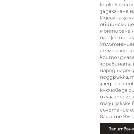
корковата о
за закачане 
Идеална за у
общински це
монтирана на
професионал
Уплътнениет
атмосферни 
които излага
здравината 
наред надеж
поддръжка, 
заедно с не
ключове за с
излагате гр
тази заключ
съчетание о
вашите външ
Запитване