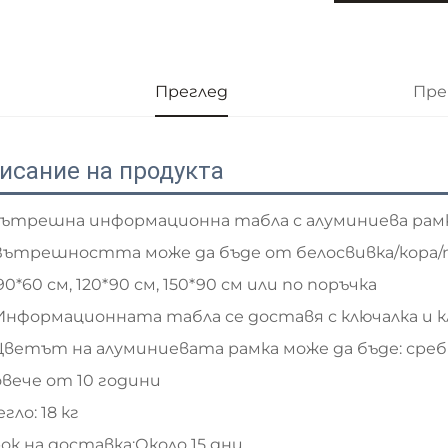
Преглед
Пре
исание на продукта
Вътрешна информационна табла с алуминиева рам
Вътрешността може да бъде от белосвивка/кора/
 90*60 см, 120*90 см, 150*90 см или по поръчка
Информационната табла се доставя с ключалка и 
Цветът на алуминиевата рамка може да бъде: сре
вече от 10 години
гло: 18 кг
ок на доставка:Около 15 дни