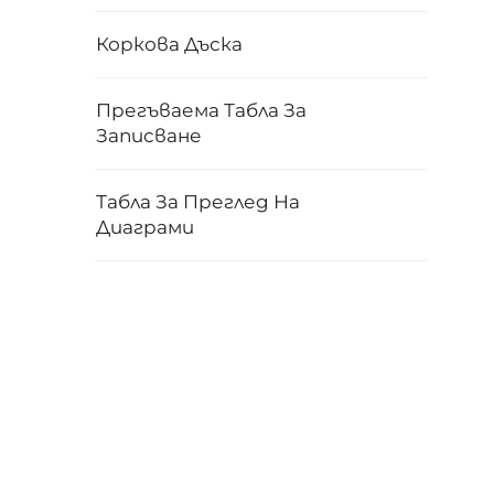
Коркова Дъска
Прегъваема Табла За
Записване
Табла За Преглед На
Диаграми