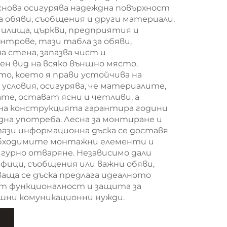
снова осигурява надеждна повърхност
на обяви, съобщения и други материали.
чилища, църкви, предприятия и
нтрове, тази табла за обяви,
 стена, запазва чист и
ен вид на всяко външно място.
о, което я прави устойчива на
условия, осигурява, че материалите,
те, остават ясни и четливи, а
на конструкцията гарантира години
дна употреба. Лесна за монтиране и
тази информационна дъска се доставя
обходимите монтажни елементи и
игурно отваряне. Независимо дали
афици, съобщения или важни обяви,
ваща се дъска предлага идеалното
т функционалност и защита за
ни комуникационни нужди.