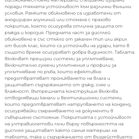
поради тяхната устойчивост към различни външни
условия. Рамките обикновено са изработени от
анодизиран алуминий или стомана с прахово
покритие, което осигурява отлична защита от
ръжда и корозия. Предната част за дисплей
обикновено е със стъкло от закален тип или акрил
от висок клас, които са устойчиви на удари, като в
същото време осигуряват добра видимост. Таблата
включват прецизни системи за уплътняване,
включително гумени уплътнения и профили за
уплътняване по ръба, които ефективно
предотвратяват проникването на влага и
защитават съдържанието от дъжд, сняг и
влажност. Вътрешната конструкция включва
отводняващи канали и вентилационни системи,
които предотвратяват натрупването на конденз,
осигурявайки съхраняването на документи в
съвършено състояние. Покритията с устойчивост
на ултравиолетови лъчи върху повърхността на
дисплея защитават както самия материал на
таблото, така и съдържанието от въздействието