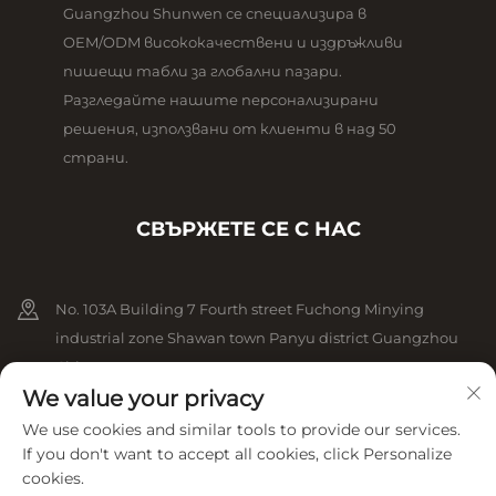
Guangzhou Shunwen се специализира в
OEM/ODM висококачествени и издръжливи
пишещи табли за глобални пазари.
Разгледайте нашите персонализирани
решения, използвани от клиенти в над 50
страни.
СВЪРЖЕТЕ СЕ С НАС
No. 103A Building 7 Fourth street Fuchong Minying
industrial zone Shawan town Panyu district Guangzhou
China
We value your privacy
+86-13825079825
We use cookies and similar tools to provide our services.
If you don't want to accept all cookies, click Personalize
[email protected]
cookies.