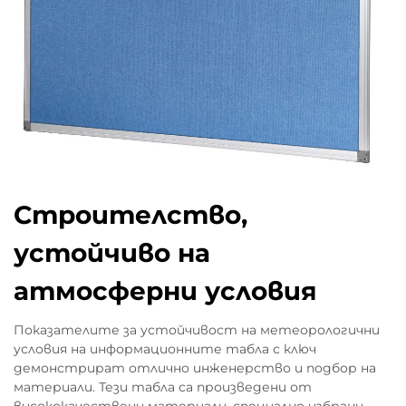
Строителство,
устойчиво на
атмосферни условия
Показателите за устойчивост на метеорологични
условия на информационните табла с ключ
демонстрират отлично инженерство и подбор на
материали. Тези табла са произведени от
висококачествени материали, специално избрани