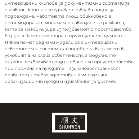
интегрирани клипове за документи или системи за
окачване, които осигуряват гъвкави опции за
подреждане. Работната площ обикновено е
оптимизирана с минимално навлизане на рамката,
като се максимизира използваемото пространство,
без да се компрометира структурната цялост.
Някои по-напреднали модели са с интегрирани
осветителни системи за подобрена видимост в
условията на слаба осветеност, а модулните
дизайни позволяват разширване или преустройство
при промяна на нуждите. Тази многостранност
прави тези табла адаптивни към различни
организационни нужди и изисквания за дисплей.