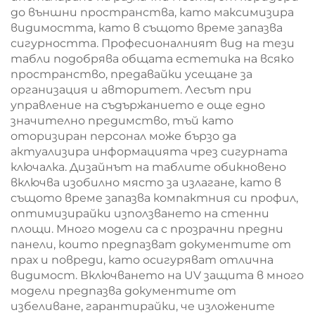
до външни пространства, като максимизира
видимостта, като в същото време запазва
сигурността. Професионалният вид на тези
табли подобрява общата естетика на всяко
пространство, предавайки усещане за
организация и авторитет. Лесът при
управление на съдържанието е още едно
значително предимство, тъй като
оторизиран персонал може бързо да
актуализира информацията чрез сигурната
ключалка. Дизайнът на таблите обикновено
включва изобилно място за излагане, като в
същото време запазва компактния си профил,
оптимизирайки използването на стенни
площи. Много модели са с прозрачни предни
панели, които предпазват документите от
прах и повреди, като осигуряват отлична
видимост. Включването на UV защита в много
модели предпазва документите от
избеливане, гарантирайки, че изложените