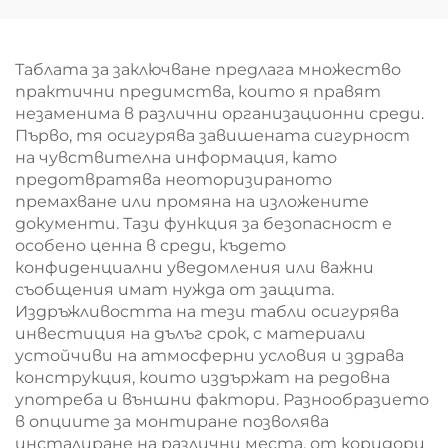
корков
училище
информационен
табла с врата с
Таблата за заключване предлага множество
ключ, монтирани на
практични предимства, които я правят
стена с алуминиева
незаменима в различни организационни среди.
рамка
Първо, тя осигурява завишената сигурност
на чувствителна информация, като
предотвратява неоторизираното
премахване или промяна на изложените
документи. Тази функция за безопасност е
особено ценна в среди, където
конфиденциални уведомления или важни
съобщения имат нужда от защита.
Издръжливостта на тези табли осигурява
инвестиция на дълъг срок, с материали
устойчиви на атмосферни условия и здрава
конструкция, които издържат на редовна
употреба и външни фактори. Разнообразието
в опциите за монтиране позволява
инсталиране на различни места, от коридори