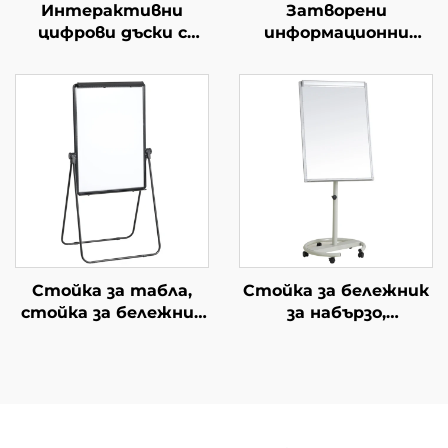
Интерактивни
Затворени
цифрови дъски с
информационни
директна продажба
табла с ключ
от фабриката
Заключващи
Подвижни зелени
информационни
дъски за училищни
табла Плътни
класни стаи
табла с врата с
ключ, вятър
непропускащи за
училище
Стойка за табла,
Стойка за бележник
стойка за бележник
за набързо,
за набързо, с
регулируема по
магнитна табла
височина, с колелца,
подходяща за
училище