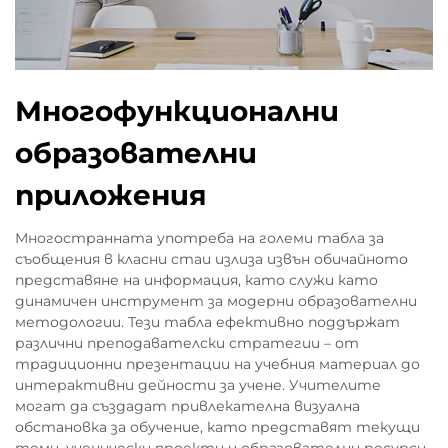
Многофункционални
образователни
приложения
Многостранната употреба на големи табла за
съобщения в класни стаи излиза извън обичайното
представяне на информация, като служи като
динамичен инструмент за модерни образователни
методологии. Тези табла ефективно поддържат
различни преподавателски стратегии – от
традиционни презентации на учебния материал до
интерактивни дейности за учене. Учителите
могат да създадат привлекателна визуална
обстановка за обучение, като представят текущи
теми, ученически проекти и образователни ресурси