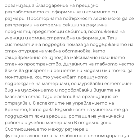
организация благодарение на прецизно
разработеното си оформление и големите си
размери. Просторната повърхност лесно може да се
разпредели на отделни секции за различни
предмети, предстоящи събития, постижения на
ученици и административна информация. Тази
систематична подредба помага за поддържането на
структурирана учебна обстановка, като
същевременно се използва максимално наличното
стенно пространство. Дизайнът на таблото често
включва дискретни решетъчни модели или точки за
монтиране, които улесняват прецизното
подреждане на материали, осигурявайки естетичен
вид на изложението и подобрявайки визията на
класната стая. Тази ефективна организация се
отразява и в аспектите на управлението на
времето, като дава възможност на учителите да
поддържат ясни графици, ротация на ученически
работи и учебни материали в отделни зони.
Съотношението между размера и
функционалността на таблото е оптимизирано за