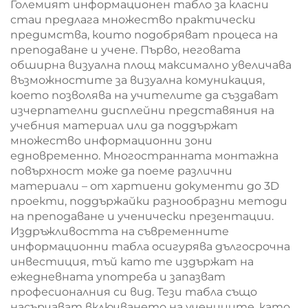
Големият информационен табло за класни
стаи предлага множество практически
предимства, които подобряват процеса на
преподаване и учене. Първо, неговата
обширна визуална площ максимално увеличава
възможностите за визуална комуникация,
което позволява на учителите да създават
изчерпателни дисплейни представяния на
учебния материал или да поддържат
множество информационни зони
едновременно. Многостранната монтажна
повърхност може да поеме различни
материали – от хартиени документи до 3D
проекти, поддържайки разнообразни методи
на преподаване и ученически презентации.
Издръжливостта на съвременните
информационни табла осигурява дългосрочна
инвестиция, тъй като те издържат на
ежедневната употреба и запазват
професионалния си вид. Тези табла също
насърчават включването на учениците, като