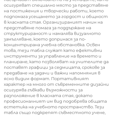
осигуряват специално място за представяне
на постижения и творчески работи, което
подпомага усещането за гордост и общност
в класната стая. Организираният начин на
представяне помага за поддържане на
структурираност и намалява визуалното
замъгляване, което допринася за по-
концентрирана учебна обстановка. Освен
това, тези табла служат като ефективни
инструменти за управление на времето и
планиране, като позволяват на учителите да
поставят графици за седмицата, срокове за
предаване на задачи и важни напомняния в
ясно видим формат. Портативният
характер на много от съвременните дизайни
осигурява гъвкави възможности за
разположение в класната стая, докато
професионалният им вид подобрява общата
естетика на учебното пространство. Тези
табла също подкрепят съвместното учене,