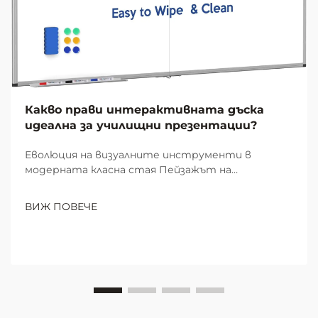
Какво прави интерактивната дъска
идеална за училищни презентации?
Еволюция на визуалните инструменти в
модерната класна стая Пейзажът на
училищното преподаване се е преобразил
значително през последните десетилетия,
ВИЖ ПОВЕЧЕ
като интерактивната дъска се е превърнала в
незаменим инструмент за образователни
презентации. От прашната атмосфера на
класните стаи с мел...