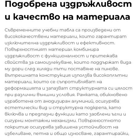
Подобрена издръжливост
и качество на материала
Съвременните учебни табла са произведени от
висококачествени материали, които гарантират
изключителна издръжливост и ефективност.
Повърхностният материал комбинира
издръжливост с функционалност и притежава
свойства за самоизлекуване, които поддържат вида
му дори след хиляди пъти поставяне на пинове.
Вътрешната конструкция използва високоплътни
материали, които се съпротивляват на
деформацията и запазват структурната си цялост
при различни външни условия. Рамката, обикновено
изработена от анодизиран алуминий, осигурява
естетически вид и структурна подкрепа, като
включва и предпазни функции като заоблени ъгли и
сигурни монтажни механизми. Повърхностното
покритие осигурява завишенa устойчивост на
избеливане, петна и общо износване, гарантирайки,