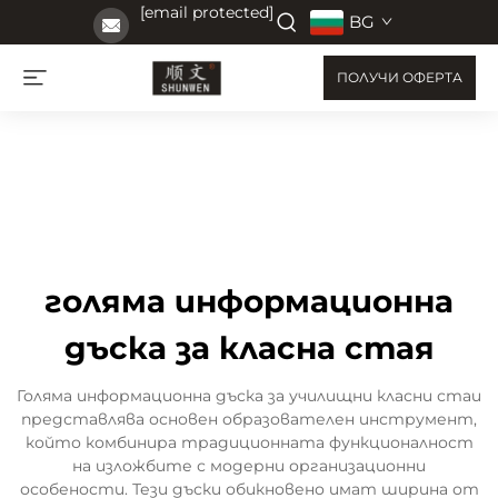
[email protected]
BG
ПОЛУЧИ ОФЕРТА
голяма информационна
дъска за класна стая
Голяма информационна дъска за училищни класни стаи
представлява основен образователен инструмент,
който комбинира традиционната функционалност
на изложбите с модерни организационни
особености. Тези дъски обикновено имат ширина от