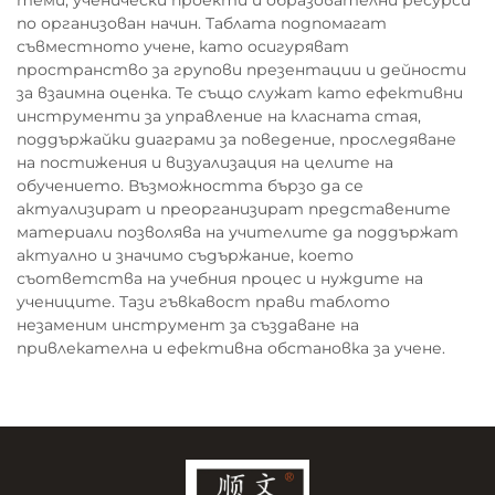
по организован начин. Таблата подпомагат
съвместното учене, като осигуряват
пространство за групови презентации и дейности
за взаимна оценка. Те също служат като ефективни
инструменти за управление на класната стая,
поддържайки диаграми за поведение, проследяване
на постижения и визуализация на целите на
обучението. Възможността бързо да се
актуализират и преорганизират представените
материали позволява на учителите да поддържат
актуално и значимо съдържание, което
съответства на учебния процес и нуждите на
учениците. Тази гъвкавост прави таблото
незаменим инструмент за създаване на
привлекателна и ефективна обстановка за учене.