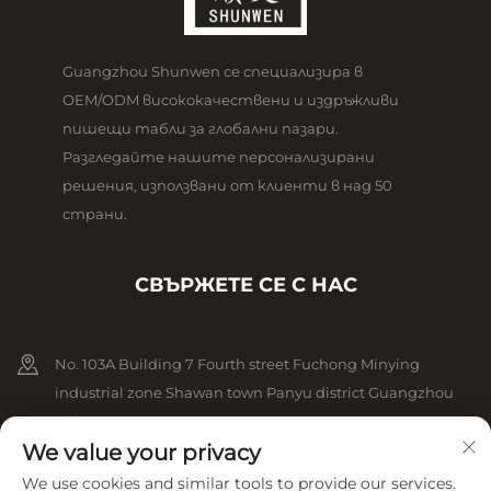
Guangzhou Shunwen се специализира в
OEM/ODM висококачествени и издръжливи
пишещи табли за глобални пазари.
Разгледайте нашите персонализирани
решения, използвани от клиенти в над 50
страни.
СВЪРЖЕТЕ СЕ С НАС
No. 103A Building 7 Fourth street Fuchong Minying
industrial zone Shawan town Panyu district Guangzhou
China
We value your privacy
+86-13825079825
We use cookies and similar tools to provide our services.