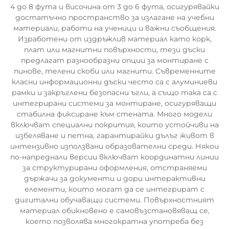
4 до 8 фута и височина от 3 до 6 фута, осигурявайки
достатъчно пространство за излагане на учебни
материали, работи на ученици и важни съобщения.
Изработени от издръжлив материал като корк,
плат или магнитни повърхности, тези дъски
предлагат разнообразни опции за монтиране с
пинове, телени скоби или магнити. Съвременните
класни информационни дъски често са с алуминиеви
рамки и закръглени безопасни ъгли, а също така са с
интегрирани системи за монтиране, осигуряващи
стабилна фиксиране към стената. Много модели
включват специални покрития, които устойчиви на
избеляване и петна, гарантирайки дълъг живот в
интензивно използвани образователни среди. Някои
по-напреднали версии включват координатни линии
за структурирани оформления, отстраняеми
държачи за документи и дори интерактивни
елементи, които могат да се интегрират с
дигитални обучаващи системи. Повърхностният
материал обикновено е самовъзстановяващ се,
което позволява многократна употреба без