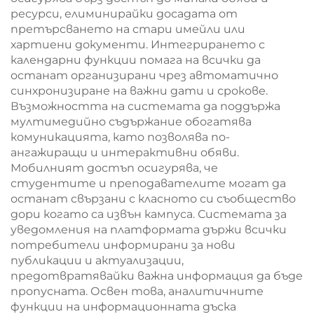
ресурси, елиминирайки досадата от
претърсването на стари имейли или
хартиени документи. Интегрирането с
календарни функции помага на всички да
останат организирани чрез автоматично
синхронизиране на важни дати и срокове.
Възможността на системата да поддържа
мултимедийно съдържание обогатява
комуникацията, като позволява по-
ангажиращи и интерактивни обяви.
Мобилният достъп осигурява, че
студентите и преподавателите могат да
останат свързани с класното си съобщество
дори когато са извън кампуса. Системата за
уведомления на платформата държи всички
потребители информирани за нови
публикации и актуализации,
предотвратявайки важна информация да бъде
пропусната. Освен това, аналитичните
функции на информационната дъска