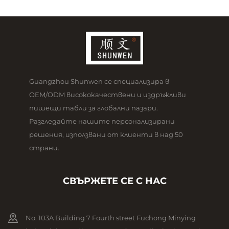
Guangzhou Shunwen се специализира в
OEM/ODM висококачествени и издръжливи
пишещи табли за глобални пазари.
Разгледайте нашите персонализирани
решения, използвани от клиенти в над 50
страни.
СВЪРЖЕТЕ СЕ С НАС
No. 103A Building 7 Fourth street Fuchong Minying