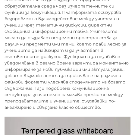
образователна среда чрез изчерпателните си
функции за комуникация. Платформата осигурява
безпроблемно взаимодействие между учители и
ученици чрез тематични дискусии, директни
съобщения и информационни табла. Учителите
могат да създават отделени пространства за
различни предмети или теми, което прави лесно за
учениците да навигират и да участват в
съответните дискусии. Функцията за незабавно
уведомяване в реално време гарантира моментално
информиране за нови публикации или актуализации,
докато възможността за прикачване на различни
файлови формати улеснява споделянето на богато
съдържание. Тази подобрена комуникационна
структура значително намалява пречките между
преподавателите и учениците, създавайки по-
ангажирано и свързано класно общество.