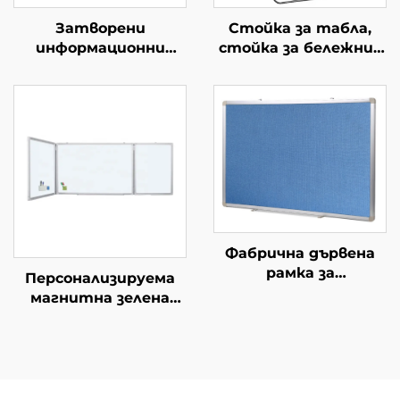
Затворени
Стойка за табла,
информационни
стойка за бележник
табла с ключ
за набързо, с
Заключващи
магнитна табла
информационни
табла Плътни
табла с врата с
ключ, вятър
непропускащи за
училище
Фабрична дървена
рамка за
Персонализируема
информационни
магнитна зелена
табла с пинове за
дъска, сгъваема
монтаж на стена,
дъска за писане с
коркови дъски за
тебешир, белборд за
информационни
учене в класна стая
табла,