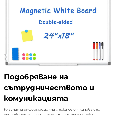
Подобряване на
сътрудничеството и
комуникацията
Класната информационна дъска се отличава със
способността си да създаде сътрудническа