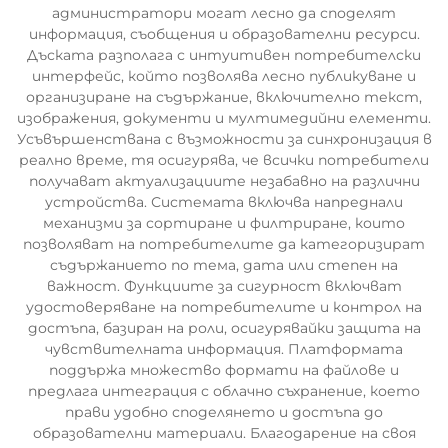
администратори могат лесно да споделят
информация, съобщения и образователни ресурси.
Дъската разполага с интуитивен потребителски
интерфейс, който позволява лесно публикуване и
организиране на съдържание, включително текст,
изображения, документи и мултимедийни елементи.
Усъвършенствана с възможности за синхронизация в
реално време, тя осигурява, че всички потребители
получават актуализациите незабавно на различни
устройства. Системата включва напреднали
механизми за сортиране и филтриране, които
позволяват на потребителите да категоризират
съдържанието по тема, дата или степен на
важност. Функциите за сигурност включват
удостоверяване на потребителите и контрол на
достъпа, базиран на роли, осигурявайки защита на
чувствителната информация. Платформата
поддържа множество формати на файлове и
предлага интеграция с облачно съхранение, което
прави удобно споделянето и достъпа до
образователни материали. Благодарение на своя