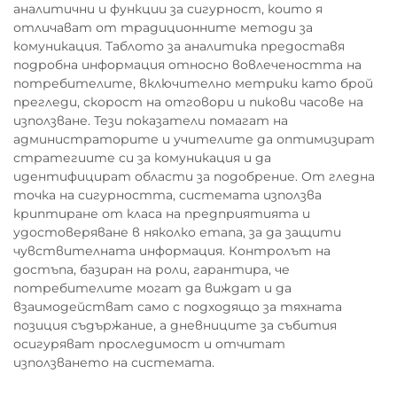
аналитични и функции за сигурност, които я
отличават от традиционните методи за
комуникация. Таблото за аналитика предоставя
подробна информация относно вовлечеността на
потребителите, включително метрики като брой
прегледи, скорост на отговори и пикови часове на
използване. Тези показатели помагат на
администраторите и учителите да оптимизират
стратегиите си за комуникация и да
идентифицират области за подобрение. От гледна
точка на сигурността, системата използва
криптиране от класа на предприятията и
удостоверяване в няколко етапа, за да защити
чувствителната информация. Контролът на
достъпа, базиран на роли, гарантира, че
потребителите могат да виждат и да
взаимодействат само с подходящо за тяхната
позиция съдържание, а дневниците за събития
осигуряват проследимост и отчитат
използването на системата.