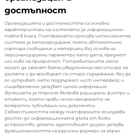
достъпност
Организацията и достъпността са основни
характеристики на системата за информационни
табла в класа. Платформата използва интелигентна
система за категоризиране, която автоматично
сортира съобщения и материали въз основа на
персонализируеми параметри като дата, предмет
или ниво на приоритет. Потребителите лесно
могат да закачат важни уведомления най-отгоре на
дъската и да архивират по-старо съдържание, без да
го изтриват, като поддържат чист интерфейс и
същевременно запазват ценна информация.
Функцията за търсене включва разширени филтри и
етикети, което прави лесно намирането на
конкретни публикации или документи.
Съвместимостта между платформите осигурява
достъп до информационната дъска от всяко
устройство, докато адаптивният дизайн запазва
функционалността на различни размери на екран.