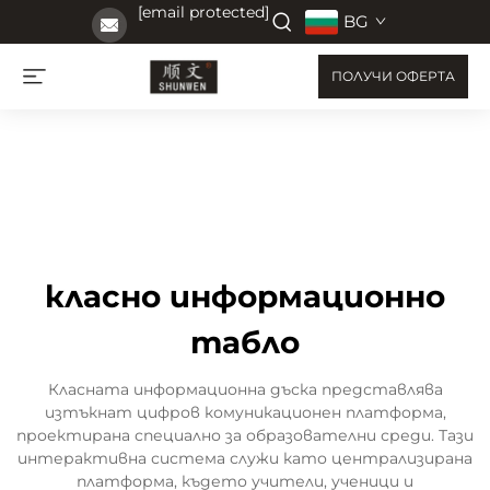
[email protected]
BG
ПОЛУЧИ ОФЕРТА
класно информационно
табло
Класната информационна дъска представлява
изтъкнат цифров комуникационен платформа,
проектирана специално за образователни среди. Тази
интерактивна система служи като централизирана
платформа, където учители, ученици и