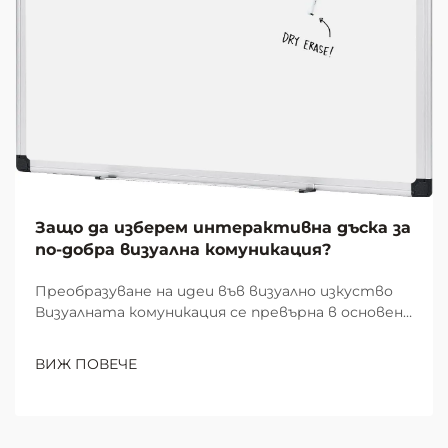
Защо да изберем интерактивна дъска за
по-добра визуална комуникация?
Преобразуване на идеи във визуално изкуство
Визуалната комуникация се превърна в основен
елемент на ефективната съвместна работа и
учене в модерните работни пространства и
ВИЖ ПОВЕЧЕ
образователни среди. В центъра на тази
визуална революция стои скромната, но
мощна...