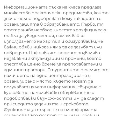
информационни
Информационната дъска на класа предлага
дъски от коркови
множество практически предимства, които
дъски
значително подобряват комуникацията и
организацията в образованието. Първо, тя
отстранява необходимостта от физически
табла за уведомления, намалявайки
използването на хартия и осигурявайки, че
важни обяви никога няма да се загубят или
повредят. Цифровият формат позволява
незабавни актуализации и промени, което
спестява ценно време за преподаватели и
администратори. Студентите печелят от
наличието на едно централизирано и
организирано място, където могат да
получават цялата информация, свързана с
курсовете, намалявайки объркването и
подобрявайки възможността им да следят
присърдито заданията и сроковете.
Функцията за търсене на платформата
осигурява бърз достъп до минали обяви и