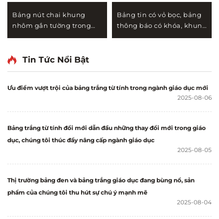
Bảng nút chai khung
Bảng tin có vỏ bọc, bảng
nhôm gắn tường trong
thông báo có khóa, khung
nhà văn phòng, có cửa
nhôm chống nước dùng
khóa, bảng thông báo có
cho văn phòng, trường
khóa dùng để trưng bày
học trưng bày trên tường
Tin Tức Nổi Bật
Ưu điểm vượt trội của bảng trắng từ tính trong ngành giáo dục mới
2025-08-06
Bảng trắng từ tính đổi mới dẫn đầu những thay đổi mới trong giáo
dục, chúng tôi thúc đẩy nâng cấp ngành giáo dục
2025-08-05
Thị trường bảng đen và bảng trắng giáo dục đang bùng nổ, sản
phẩm của chúng tôi thu hút sự chú ý mạnh mẽ
2025-08-04