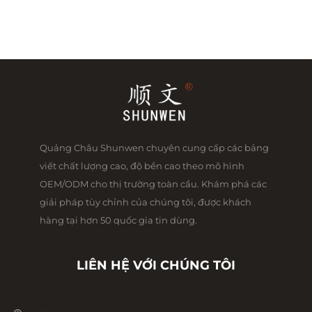
Quảng Châu Shunwen chuyên cung cấp các bảng
viết chất lượng cao, độ bền cao theo mô hình
OEM/ODM cho thị trường toàn cầu. Khám phá các
giải pháp tùy chỉnh của chúng tôi, được khách
hàng tại hơn 50 quốc gia tin dùng.
LIÊN HỆ VỚI CHÚNG TÔI