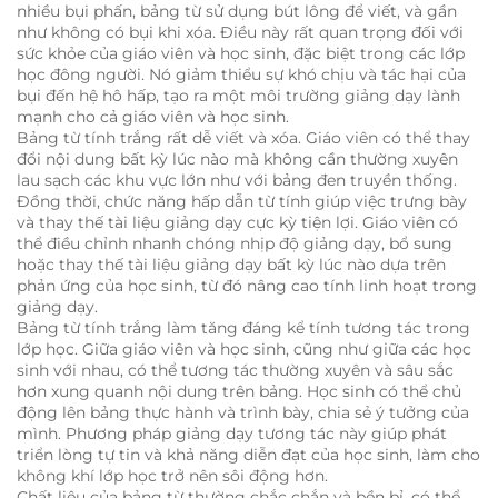
nhiều bụi phấn, bảng từ sử dụng bút lông để viết, và gần
như không có bụi khi xóa. Điều này rất quan trọng đối với
sức khỏe của giáo viên và học sinh, đặc biệt trong các lớp
học đông người. Nó giảm thiểu sự khó chịu và tác hại của
bụi đến hệ hô hấp, tạo ra một môi trường giảng dạy lành
mạnh cho cả giáo viên và học sinh.
Bảng từ tính trắng rất dễ viết và xóa. Giáo viên có thể thay
đổi nội dung bất kỳ lúc nào mà không cần thường xuyên
lau sạch các khu vực lớn như với bảng đen truyền thống.
Đồng thời, chức năng hấp dẫn từ tính giúp việc trưng bày
và thay thế tài liệu giảng dạy cực kỳ tiện lợi. Giáo viên có
thể điều chỉnh nhanh chóng nhịp độ giảng dạy, bổ sung
hoặc thay thế tài liệu giảng dạy bất kỳ lúc nào dựa trên
phản ứng của học sinh, từ đó nâng cao tính linh hoạt trong
giảng dạy.
Bảng từ tính trắng làm tăng đáng kể tính tương tác trong
lớp học. Giữa giáo viên và học sinh, cũng như giữa các học
sinh với nhau, có thể tương tác thường xuyên và sâu sắc
hơn xung quanh nội dung trên bảng. Học sinh có thể chủ
động lên bảng thực hành và trình bày, chia sẻ ý tưởng của
mình. Phương pháp giảng dạy tương tác này giúp phát
triển lòng tự tin và khả năng diễn đạt của học sinh, làm cho
không khí lớp học trở nên sôi động hơn.
Chất liệu của bảng từ thường chắc chắn và bền bỉ, có thể