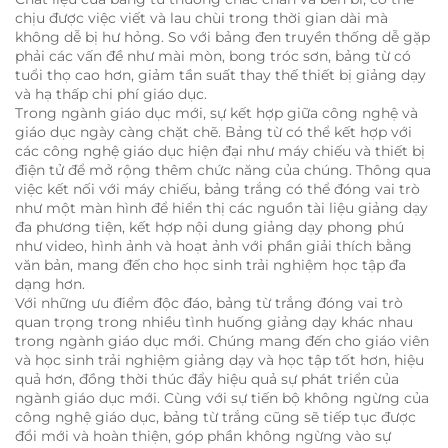
chịu được việc viết và lau chùi trong thời gian dài mà
không dễ bị hư hỏng. So với bảng đen truyền thống dễ gặp
phải các vấn đề như mài mòn, bong tróc sơn, bảng từ có
tuổi thọ cao hơn, giảm tần suất thay thế thiết bị giảng dạy
và hạ thấp chi phí giáo dục.
Trong ngành giáo dục mới, sự kết hợp giữa công nghệ và
giáo dục ngày càng chặt chẽ. Bảng từ có thể kết hợp với
các công nghệ giáo dục hiện đại như máy chiếu và thiết bị
điện tử để mở rộng thêm chức năng của chúng. Thông qua
việc kết nối với máy chiếu, bảng trắng có thể đóng vai trò
như một màn hình để hiển thị các nguồn tài liệu giảng dạy
đa phương tiện, kết hợp nội dung giảng dạy phong phú
như video, hình ảnh và hoạt ảnh với phần giải thích bằng
văn bản, mang đến cho học sinh trải nghiệm học tập đa
dạng hơn.
Với những ưu điểm độc đáo, bảng từ trắng đóng vai trò
quan trọng trong nhiều tình huống giảng dạy khác nhau
trong ngành giáo dục mới. Chúng mang đến cho giáo viên
và học sinh trải nghiệm giảng dạy và học tập tốt hơn, hiệu
quả hơn, đồng thời thúc đẩy hiệu quả sự phát triển của
ngành giáo dục mới. Cùng với sự tiến bộ không ngừng của
công nghệ giáo dục, bảng từ trắng cũng sẽ tiếp tục được
đổi mới và hoàn thiện, góp phần không ngừng vào sự