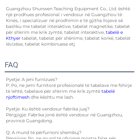
Guangzhou Shunwen Teaching Equipment Co., Ltd. është 
një prodhues profesional i vendosur në Guangzhou të 
Kinës, i specializuar në prodhimin e të gjitha llojeve së 
bashku me tabelat interaktive, tabelat magnetike, tabelat 
për shkrim me krik zymtë, tabelat interaktive, 
tabelë e 
Kthyer 
tabelat, tabelat për shënime, tabelat korkë, tabelat 
lëvizëse, tabelat kombinuese etj. 
FAQ
Pyetje: A jeni furnizues? 
P: Po, ne jemi furnitorë profesionalë të tabelave me fshirje 
të lehtë, tabelave për shkrim me krik zymtë 
tabelë 
njoftimesh 
dhe kështu me lash. 
Pyetje: Ku është vendosur fabrika juaj? 
Përgjigje: Fabrika jonë është vendosur në Guangzhou, 
provincë Guangdong. 
Q: A mund të përfurnoni shembuj? 
Përgjigje: Po, ne mund të ofrojmë mostra falas për 