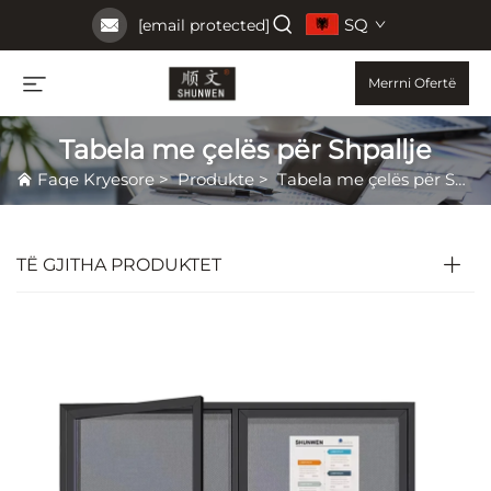
SQ
[email protected]
Merrni Ofertë
Tabela me çelës për Shpallje
Faqe Kryesore
>
Produkte
>
Tabela me çelës për Shpallje
TË GJITHA PRODUKTET