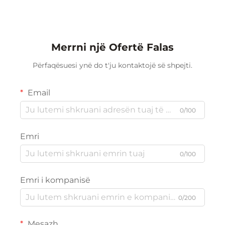
48 x 60, Tavolinë 4' x 5'
me Dy Anë Magnetike për
Shkollë Zyra Shtëpi
Merrni një Ofertë Falas
Përfaqësuesi ynë do t'ju kontaktojë së shpejti.
Email
0/100
Emri
0/100
Emri i kompanisë
0/200
Mesazh