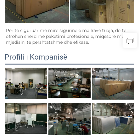
Për të siguruar më mirë sigurinë e mallrave tuaja, do të 
ofrohen shërbime paketimi profesionale, miqësore me 
mjedisin, të përshtatshme dhe efikase.   
Profili i Kompanisë