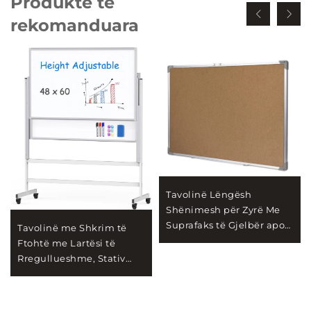
Produkte të
rekomanduara
Tavolinë Lëngësh
Shënimesh për Zyrë Me
Suprafaks të Gjelbër apo
Tavolinë me Shkrim të
të Kuq
Ftohtë me Lartësi të
Rregullueshme, Stativ
Rrotullues me Tavolinë të
Bardhë me Rrota -
Tavolinë e Madhe Mobile