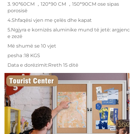
3. 90*60CM ，120*90 CM ，150*90CM ose sipas
porosisë
4.Shfaqësi vjen me çelës dhe kapat
5.Ngjyra e kornizës aluminike mund të jetë: argjend,
e zezë
Më shumë se 10 vjet
pesha :18 KGS
Data e dorëzimit:Rreth 15 ditë