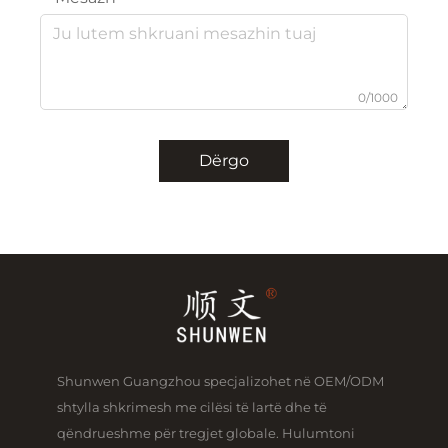
0/1000
Dërgo
Shunwen Guangzhou specjalizohet në OEM/ODM
shtylla shkrimesh me cilësi të lartë dhe të
qëndrueshme për tregjet globale. Hulumtoni