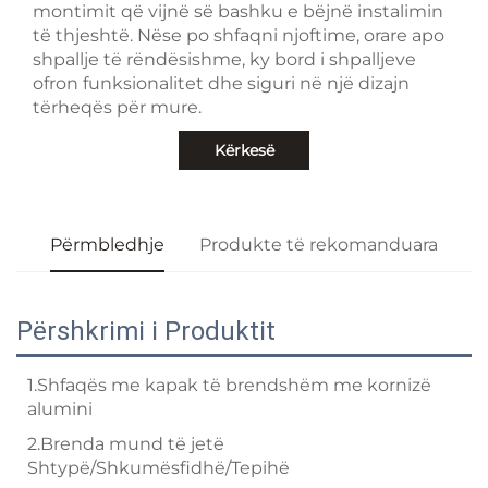
montimit që vijnë së bashku e bëjnë instalimin
të thjeshtë. Nëse po shfaqni njoftime, orare apo
shpallje të rëndësishme, ky bord i shpalljeve
ofron funksionalitet dhe siguri në një dizajn
tërheqës për mure.
Kërkesë
Përmbledhje
Produkte të rekomanduara
Përshkrimi i Produktit
1.Shfaqës me kapak të brendshëm me kornizë
alumini
2.Brenda mund të jetë
Shtypë/Shkumësfidhë/Tepihë