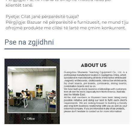
klientët tanë. 
Pyetje: Cilat janë përparësitë tuaja? 
Përgjigje: Bazuar në përparësitë e furnizuesit, ne mund t'ju 
ofrojmë produkte me cilësi të lartë me çmim konkurrent. 
Pse na zgjidhni