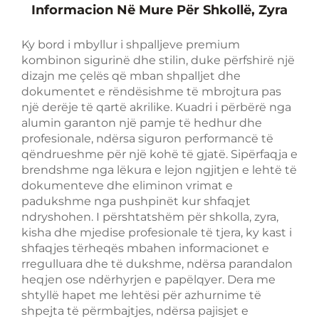
Informacion Në Mure Për Shkollë, Zyra
Ky bord i mbyllur i shpalljeve premium
kombinon sigurinë dhe stilin, duke përfshirë një
dizajn me çelës që mban shpalljet dhe
dokumentet e rëndësishme të mbrojtura pas
një derëje të qartë akrilike. Kuadri i përbërë nga
alumin garanton një pamje të hedhur dhe
profesionale, ndërsa siguron performancë të
qëndrueshme për një kohë të gjatë. Sipërfaqja e
brendshme nga lëkura e lejon ngjitjen e lehtë të
dokumenteve dhe eliminon vrimat e
padukshme nga pushpinët kur shfaqjet
ndryshohen. I përshtatshëm për shkolla, zyra,
kisha dhe mjedise profesionale të tjera, ky kast i
shfaqjes tërheqës mbahen informacionet e
rregulluara dhe të dukshme, ndërsa parandalon
heqjen ose ndërhyrjen e papëlqyer. Dera me
shtyllë hapet me lehtësi për azhurnime të
shpejta të përmbajtjes, ndërsa pajisjet e