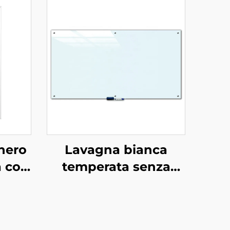
hero
Lavagna bianca
a con
temperata senza
telaio, lavagna a
laio
secco magnetica in
,
vetro temperato per