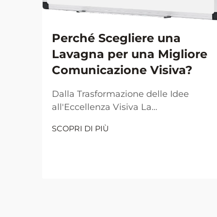
Perché Scegliere una
Lavagna per una Migliore
Comunicazione Visiva?
Dalla Trasformazione delle Idee
all'Eccellenza Visiva La
comunicazione visiva è diventata il
SCOPRI DI PIÙ
pilastro fondamentale per una
collaborazione e un apprendimento
efficaci negli ambienti lavorativi e
didattici moderni. Al centro di
questa rivoluzione visiva si trova
l'umile ma potente...