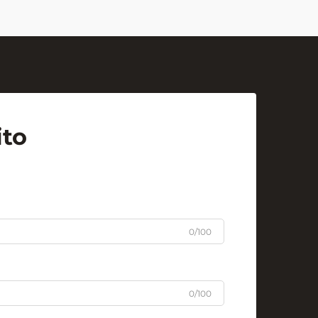
simbolo duraturo di pensiero
innovativo e collaborazione di
squadra. ...
ito
0/100
0/100