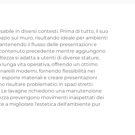
aula e ufficio,
 in
opzione OEM
na in
ile in diversi contesti. Prima di tutto, il suo
spazio sul muro, risultando ideale per ambienti
mantenendo il flusso delle presentazioni e
 il contenuto precedente mentre aggiungono
ezza si adatta a utenti di diverse stature,
 lunga vita operativa, offrendo un ottimo
narelli moderni, fornendo flessibilità nei
 esporre materiali e creare presentazioni
o risultare problematici in spazi stretti.
eti. Le lavagne richiedono una manutenzione
curezza prevengono movimenti inaspettati dei
e a migliorare l'estetica dell'ambiente pur