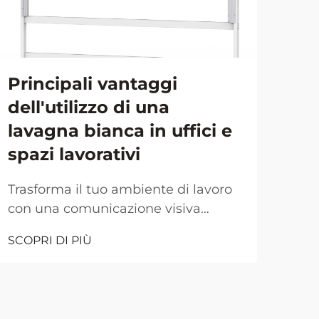
Principali vantaggi
Pe
dell'utilizzo di una
è 
lavagna bianca in uffici e
pe
spazi lavorativi
Ch
Trasforma il tuo ambiente di lavoro
Tra
con una comunicazione visiva
la p
dinamica. Gli uffici moderni stanno
Nell
SCOPRI DI PIÙ
SCOP
costantemente evolvendo per
oggi
soddisfare le esigenze degli
fond
ambienti di lavoro collaborativi e la
stru
lavagna bianca rappresenta un
comp