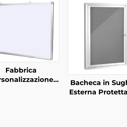
Fabbrica
rsonalizzazione
Bacheca in Sug
andard Ufficio
Esterna Protett
agna Magnetica
Custodia
pendi a Parete
Antivandalo, Te
agna in Acciaio
in Alluminio
ellabile a Secco