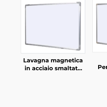
Lavagna magnetica
Pe
in acciaio smaltato
St
con telaio in
Lav
alluminio
Ap
cancellabile a secco
Lav
per scuola ufficio
Canc