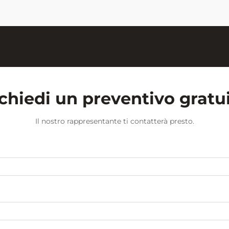
uno strumento fondamentale ma
potente per l'insegnamento...
chiedi un preventivo gratu
Il nostro rappresentante ti contatterà presto.