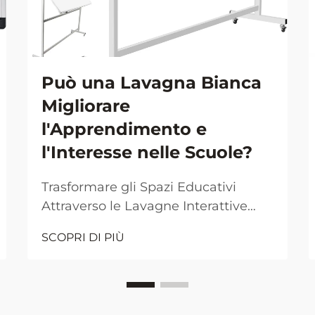
Può una Lavagna Bianca
Migliorare
l'Apprendimento e
l'Interesse nelle Scuole?
Trasformare gli Spazi Educativi
Attraverso le Lavagne Interattive
L'ambiente moderno delle aule
SCOPRI DI PIÙ
continua a evolversi grazie alla
tecnologia e agli strumenti didattici
innovativi. Tra queste innovazioni, la
lavagna bianca si presenta come