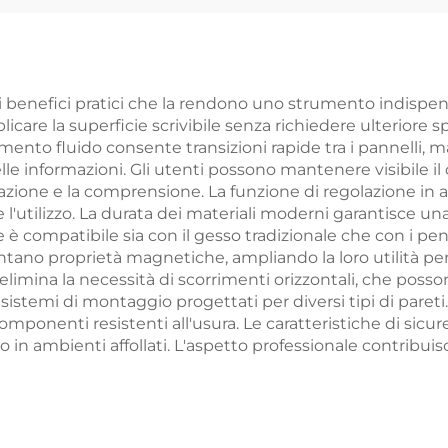
Bacheca
 Scuola Bambini
Impermeabile
Sughero, Lavag
Sughero
 benefici pratici che la rendono uno strumento indispensab
licare la superficie scrivibile senza richiedere ulteriore 
mento fluido consente transizioni rapide tra i pannelli, 
le informazioni. Gli utenti possono mantenere visibile
ione e la comprensione. La funzione di regolazione in alt
'utilizzo. La durata dei materiali moderni garantisce una
e è compatibile sia con il gesso tradizionale che con i pen
tano proprietà magnetiche, ampliando la loro utilità per
elimina la necessità di scorrimenti orizzontali, che posson
sistemi di montaggio progettati per diversi tipi di par
omponenti resistenti all'usura. Le caratteristiche di si
n ambienti affollati. L'aspetto professionale contribuisc