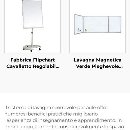
Bacheca Impermeabile
Informazioni in Ufficio
in Sughero, Lavagna in
e Scuola
Sughero
Fabbrica Flipchart
Lavagna Magnetica
Cavalletto Regolabile
Verde Pieghevole
in Altezza Lavagna
Personalizzabile con
Spostabile su Ruote
Scritta in Gessetto per
per Scuola
Scuola e
Apprendimento
Il sistema di lavagna scorrevole per aule offre
numerosi benefici pratici che migliorano
l'esperienza di insegnamento e apprendimento. In
primo luogo, aumenta considerevolmente lo spazio