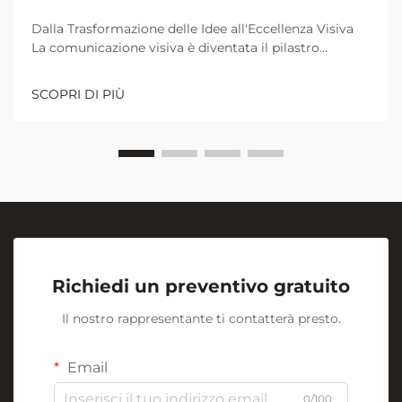
Dalla Trasformazione delle Idee all'Eccellenza Visiva
La comunicazione visiva è diventata il pilastro
fondamentale per una collaborazione e un
apprendimento efficaci negli ambienti lavorativi e
SCOPRI DI PIÙ
didattici moderni. Al centro di questa rivoluzione
visiva si trova l'umile ma potente...
Richiedi un preventivo gratuito
Il nostro rappresentante ti contatterà presto.
Email
0/100