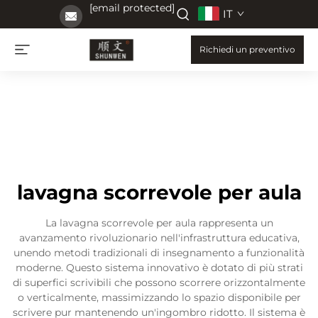
[email protected]
IT
Richiedi un preventivo
lavagna scorrevole per aula
La lavagna scorrevole per aula rappresenta un
avanzamento rivoluzionario nell'infrastruttura educativa,
unendo metodi tradizionali di insegnamento a funzionalità
moderne. Questo sistema innovativo è dotato di più strati
di superfici scrivibili che possono scorrere orizzontalmente
o verticalmente, massimizzando lo spazio disponibile per
scrivere pur mantenendo un'ingombro ridotto. Il sistema è