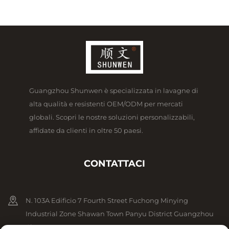
Guangzhou Shunwen è specializzata in lavagne di
alta qualità e resistenti OEM/ODM per mercati
globali. Scopri le nostre soluzioni personalizzabili,
affidate da clienti in oltre 50 paesi.
CONTATTACI
N. 103A Edificio 7 Fourth Street Fuchong Minying
Industrial Zone Shawan Town Panyu District Guangzhou
Cina