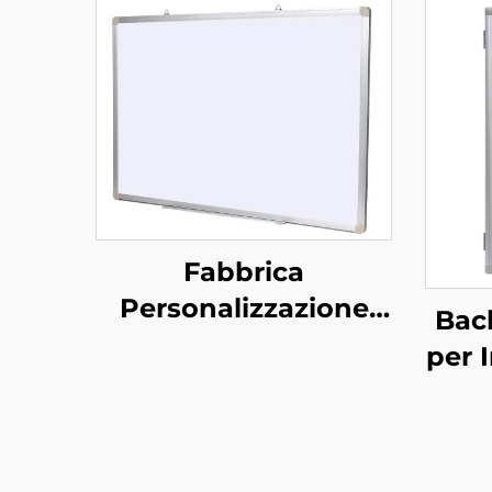
Fabbrica
Personalizzazione
Bac
Standard Ufficio
per 
Lavagna Magnetica
in A
Appendi a Parete
c
Lavagna in Acciaio
Ser
Cancellabile a Secco