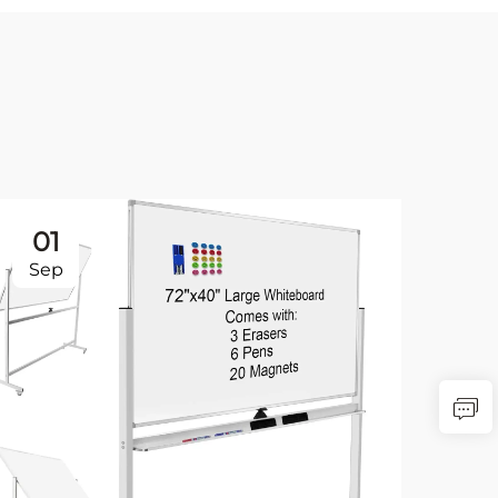
01
2
Sep
Se