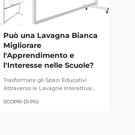
Può una Lavagna Bianca
Pe
Migliorare
è 
l'Apprendimento e
pe
l'Interesse nelle Scuole?
Ch
Trasformare gli Spazi Educativi
Tra
Attraverso le Lavagne Interattive
la p
L'ambiente moderno delle aule
Nell
SCOPRI DI PIÙ
SCOP
continua a evolversi grazie alla
oggi
tecnologia e agli strumenti didattici
fond
innovativi. Tra queste innovazioni, la
stru
lavagna bianca si presenta come
comp