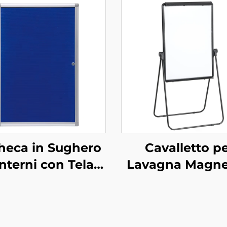
heca in Sughero
Cavalletto p
Interni con Telaio
Lavagna Magne
lluminio a Parete
Lavagna a Fog
on Porta con
Mobili su Caval
ratura Bacheca