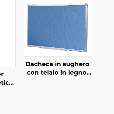
Bacheca in sughero
con telaio in legno,
er
da parete, prodotta
tica
in fabbrica
li
letto