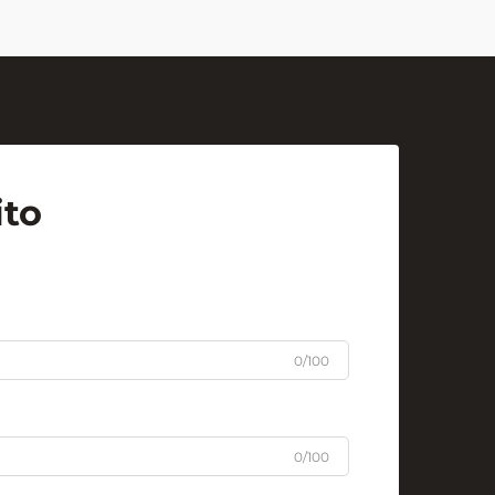
uno strumento fondamentale ma
potente per l'insegnamento...
ito
0/100
0/100