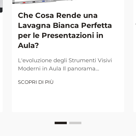
Che Cosa Rende una
Lavagna Bianca Perfetta
per le Presentazioni in
Aula?
L'evoluzione degli Strumenti Visivi
Moderni in Aula Il panorama
dell'insegnamento in aula è
SCOPRI DI PIÙ
cambiato drasticamente nel corso
dei decenni, con la lavagna bianca
che si è affermata come uno
strumento indispensabile per le
presentazioni educative. Dal
tradizionale ambiente pieno di
polvere di gesso, l'ambiente