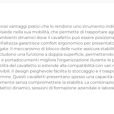
ccabile Custodia
er Esposizione
umerosi vantaggi pratici che lo rendono uno strumento in
 risiede nella sua mobilità, che permette di trasportare ag
e ambienti dinamici dove il cavalletto può essere posizi
dell'altezza garantisce comfort ergonomico per presentato
gate. Il meccanismo di blocco delle ruote assicura stabi
i includono una funzione a doppia superficie, permettendo
elli e portadocumenti migliora l'organizzazione durante l
ità del cavalletto si estende alla compatibilità con vari ma
bili. Il design pieghevole facilita lo stoccaggio e il trasp
ermine. Questi cavalletti presentano spesso una capacità d
amente senza compromettere la stabilità. La combinazion
attici dinamici, sessioni di formazione aziendale e laborato