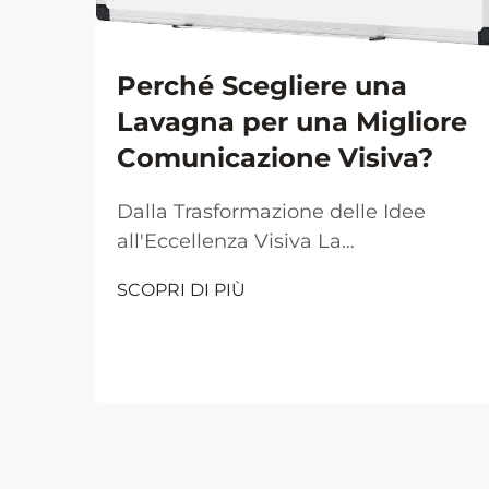
Perché Scegliere una
Lavagna per una Migliore
Comunicazione Visiva?
Dalla Trasformazione delle Idee
all'Eccellenza Visiva La
comunicazione visiva è diventata il
SCOPRI DI PIÙ
pilastro fondamentale per una
collaborazione e un apprendimento
efficaci negli ambienti lavorativi e
didattici moderni. Al centro di
questa rivoluzione visiva si trova
l'umile ma potente...