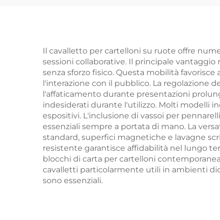
Blo
per Scuola Bambini
p
Il cavalletto per cartelloni su ruote offre n
sessioni collaborative. Il principale vantaggio
senza sforzo fisico. Questa mobilità favorisc
l'interazione con il pubblico. La regolazione 
l'affaticamento durante presentazioni prolun
indesiderati durante l'utilizzo. Molti modell
espositivi. L'inclusione di vassoi per pennar
essenziali sempre a portata di mano. La versatil
standard, superfici magnetiche e lavagne scrivi
resistente garantisce affidabilità nel lungo t
blocchi di carta per cartelloni contemporane
cavalletti particolarmente utili in ambienti did
sono essenziali.