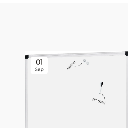
01
Sep