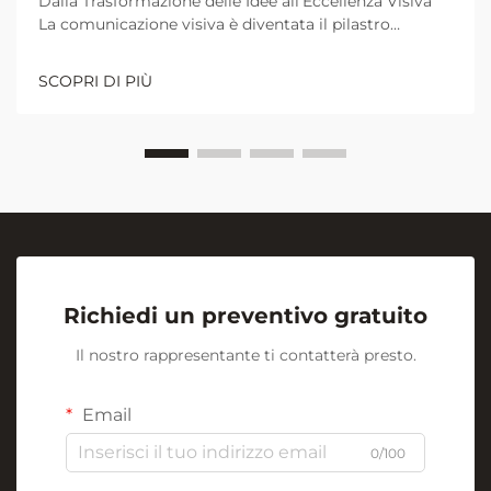
Dalla Trasformazione delle Idee all'Eccellenza Visiva
La comunicazione visiva è diventata il pilastro
fondamentale per una collaborazione e un
apprendimento efficaci negli ambienti lavorativi e
SCOPRI DI PIÙ
didattici moderni. Al centro di questa rivoluzione
visiva si trova l'umile ma potente...
Richiedi un preventivo gratuito
Il nostro rappresentante ti contatterà presto.
Email
0/100