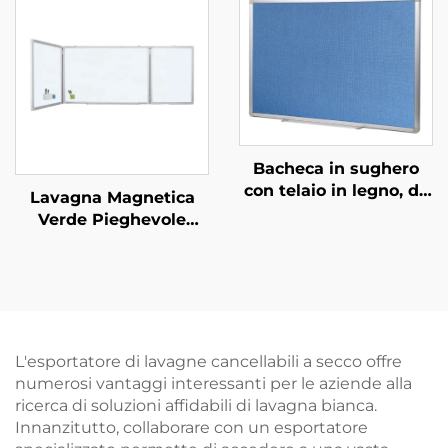
Appendi a Parete
Porcellana per Scuola
Lavagna in Acciaio
Ufficio Aula
Cancellabile a Secco
per Scuola Bambini
Bacheca in sughero
con telaio in legno, da
Lavagna Magnetica
parete, prodotta in
Verde Pieghevole
fabbrica
Personalizzabile con
Scritta in Gessetto per
Scuola e
Apprendimento
L'esportatore di lavagne cancellabili a secco offre
numerosi vantaggi interessanti per le aziende alla
ricerca di soluzioni affidabili di lavagna bianca.
Innanzitutto, collaborare con un esportatore