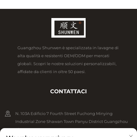
Guangzhou Shunwen è specializzata in lavagne di
alta qualità e resistenti OEM/ODM per mercati
globali. Scopri le nostre soluzioni personalizzabili,
affidate da clienti in oltre 50 paesi.
CONTATTACI
N. 103A Edificio 7 Fourth Street Fuchong Minying
Industrial Zone Shawan Town Panyu District Guangzhou
Cina