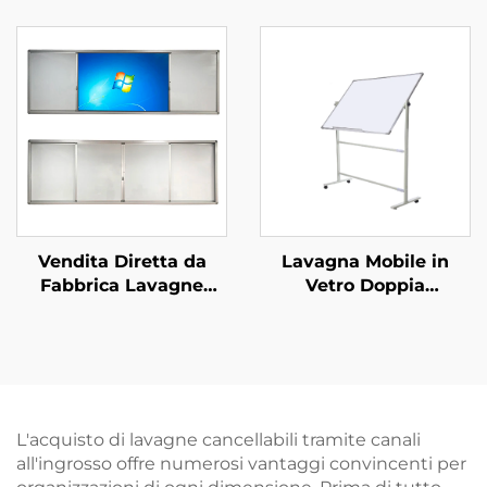
Lavagna per Aule
Porcellana per Scuola
Scolastiche
Ufficio Aula
Vendita Diretta da
Lavagna Mobile in
Fabbrica Lavagne
Vetro Doppia
Digitali Interattive,
Temperata Magnetica
Lavagna Scorrevole a
Personalizzata in
Strappo per Aule
Offerta Speciale
Scolastiche
L'acquisto di lavagne cancellabili tramite canali
all'ingrosso offre numerosi vantaggi convincenti per