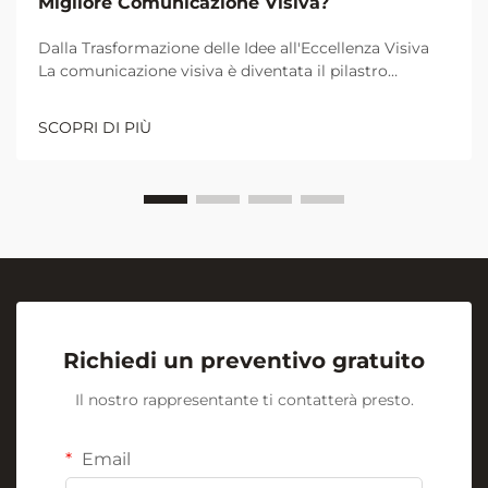
Migliore Comunicazione Visiva?
Dalla Trasformazione delle Idee all'Eccellenza Visiva
La comunicazione visiva è diventata il pilastro
fondamentale per una collaborazione e un
apprendimento efficaci negli ambienti lavorativi e
SCOPRI DI PIÙ
didattici moderni. Al centro di questa rivoluzione
visiva si trova l'umile ma potente...
Richiedi un preventivo gratuito
Il nostro rappresentante ti contatterà presto.
Email