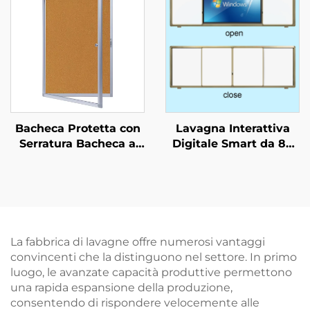
Bloccabile Custodia
per Esposizione
Bacheca Protetta con
Lavagna Interattiva
Serratura Bacheca a
Digitale Smart da 86
Muro con Telaio in
Pollici per l'Istruzione,
Alluminio
Schermo Touch per
Impermeabile per
Aula Scolastica
Ufficio Scuola e Mostra
Lavagna Elettronica
La fabbrica di lavagne offre numerosi vantaggi
convincenti che la distinguono nel settore. In primo
luogo, le avanzate capacità produttive permettono
una rapida espansione della produzione,
consentendo di rispondere velocemente alle