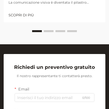
La comunicazione visiva è diventata il pilastro
fondamentale per una collaborazione e un
apprendimento efficaci negli ambienti lavorativi e
SCOPRI DI PIÙ
didattici moderni. Al centro di questa rivoluzione
visiva si trova l'umile ma potente...
Richiedi un preventivo gratuito
Il nostro rappresentante ti contatterà presto.
Email
0/100