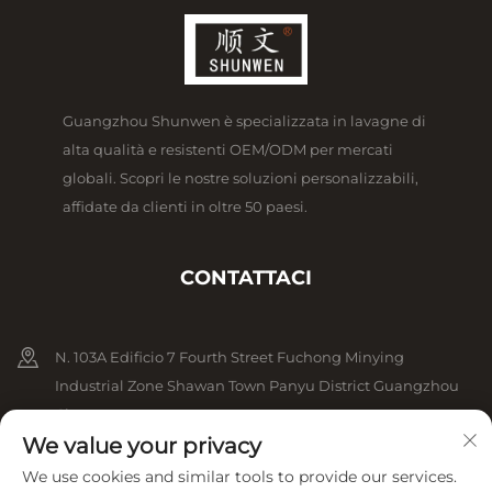
Guangzhou Shunwen è specializzata in lavagne di
alta qualità e resistenti OEM/ODM per mercati
globali. Scopri le nostre soluzioni personalizzabili,
affidate da clienti in oltre 50 paesi.
CONTATTACI
N. 103A Edificio 7 Fourth Street Fuchong Minying
Industrial Zone Shawan Town Panyu District Guangzhou
Cina
We value your privacy
+86-13825079825
We use cookies and similar tools to provide our services.