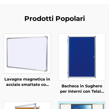
Prodotti Popolari
Lavagna magnetica in
acciaio smaltato con
Bacheca in Sughero
telaio in alluminio
per Interni con Telaio
cancellabile a secco
in Alluminio a Parete
per scuola ufficio casa
con Porta con
Lavagne magnetiche
Serratura Bacheca