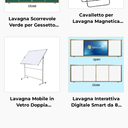
Cavalletto per
Lavagna Scorrevole
Lavagna Magnetica
Verde per Gessetto
Lavagna a Fogli Mobili
Lavagna per Aule
su Cavalletto
Scolastiche
Lavagna Mobile in
Lavagna Interattiva
Vetro Doppia
Digitale Smart da 86
Temperata Magnetica
Pollici per l'Istruzione,
Personalizzata in
Schermo Touch per
Offerta Speciale
Aula Scolastica