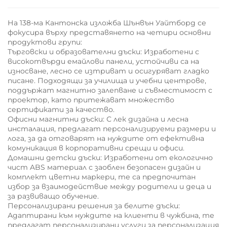
На 138-ма Кантонска изложба Шънвън Уайтборд се
фокусира върху представянето на четири основни
продуктови групи:
Търговски и образователни дъски: Изработени с
високотвърди емайлови панели, устойчиви са на
износване, лесно се изтриват и осигуряват гладко
писане. Подходящи за училища и учебни центрове,
поддържат магнитно залепване и съвместимост с
проектор, като притежават множество
сертификати за качество.
Офисни магнитни дъски: С лек дизайна и лесна
инсталация, предлагат персонализируеми размери и
лога, за да отговарят на нуждите от ефективна
комуникация в корпоративни срещи и офиси.
Домашни детски дъски: Изработени от екологично
чист ABS материал с заоблен безопасен дизайн и
комплект цветни маркери, те са предпочитан
избор за взаимодействие между родители и деца и
за развиващо обучение.
Персонализирани решения за белите дъски:
Адаптирани към нуждите на клиенти в чужбина, те
предлагат персонализирани услуги за персонализация