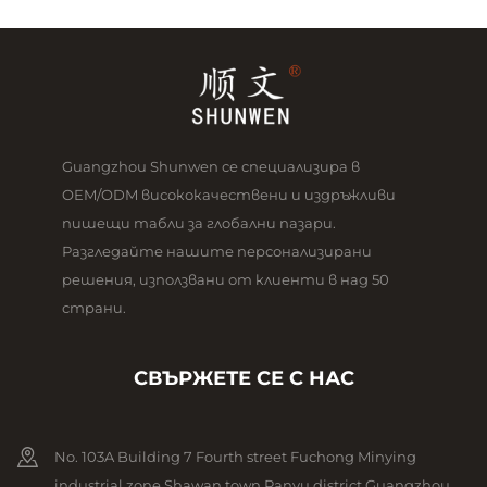
Guangzhou Shunwen се специализира в
OEM/ODM висококачествени и издръжливи
пишещи табли за глобални пазари.
Разгледайте нашите персонализирани
решения, използвани от клиенти в над 50
страни.
СВЪРЖЕТЕ СЕ С НАС
No. 103A Building 7 Fourth street Fuchong Minying
industrial zone Shawan town Panyu district Guangzhou