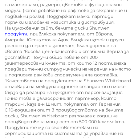
на материали, размери, цветове и функционални
модули (като добавяне на рафтове за съхранение и
подвижни ролки). Поддържат малки партиди
поръчки и глобална логистика и дистрибуция.
На изложбения сайт, белите дъски Shunwen
продукти
привлякоха покупатели от Европа,
Америка, Югоизточна Азия, Близкия изток и други
региони да спрат и запитат, благодарение на
своята "висока цена-качество и стабилна верига за
доставки". Получи общо повече от 200
заинтересовани клиента, от които 12 постигнаха
предварителни сътруднически намерения на място
и подписаха рамкови споразумения за доставка.
"Качеството на продуктите на Shunwen Whiteboard
отговаря на международните стандарти и може
бързо да реагира на нуждите от персонализация.
Точно това е дългосрочният партньор, който
търсим", каза г-н Шмит, покупател от Германия.
С 10-годишен опит в производството на белите
дъски, Shunwen Whiteboard разполага с годишна
производствена мощност от 500 000 комплекта.
Продуктите му са съответствали на
сертификацията на системата за управление на