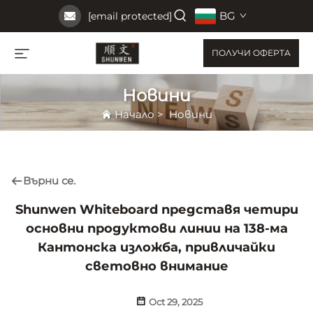
BG
[email protected]
ПОЛУЧИ ОФЕРТА
Новини
Начало
>
Новини
Върни се.
Shunwen Whiteboard представя четири
основни продуктови линии на 138-ма
Кантонска изложба, привличайки
световно внимание
Oct 29, 2025