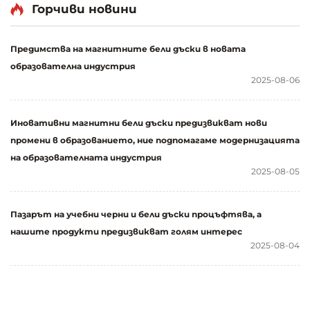
коркова повърхност и
с алуминиева рамка,
Горчиви новини
заключваща врата,
водонепропусливи
заключваща се
информационни табли
Предимства на магнитните бели дъски в новата
информационна табла,
за офис, училище,
образователна индустрия
информационен стенд
изложба на стена
2025-08-06
Иновативни магнитни бели дъски предизвикват нови
промени в образованието, ние подпомагаме модернизацията
на образователната индустрия
2025-08-05
Пазарът на учебни черни и бели дъски процъфтява, а
нашите продукти предизвикват голям интерес
2025-08-04