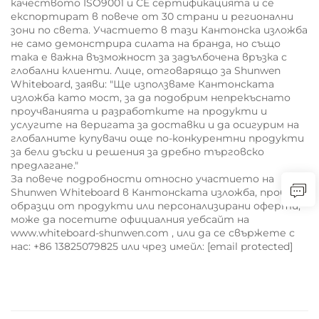
качеството ISO9001 и CE сертификацията и се
експортират в повече от 30 страни и регионални
зони по света. Участието в тази Кантонска изложба
не само демонстрира силата на бранда, но също
така е важна възможност за задълбочена връзка с
глобални клиенти. Лице, отговарящо за Shunwen
Whiteboard, заяви: "Ще използваме Кантонската
изложба като мост, за да подобрим непрекъснато
проучванията и разработките на продукти и
услугите на веригата за доставки и да осигурим на
глобалните купувачи още по-конкурентни продукти
за бели дъски и решения за дребно търговско
предлагане."
За повече подробности относно участието на
Shunwen Whiteboard в Кантонската изложба, пробни
образци от продукти или персонализирани оферти,
може да посетите официалния уебсайт на
www.whiteboard-shunwen.com
, или да се свържете с
нас: +86 13825079825 или чрез имейл:
[email protected]