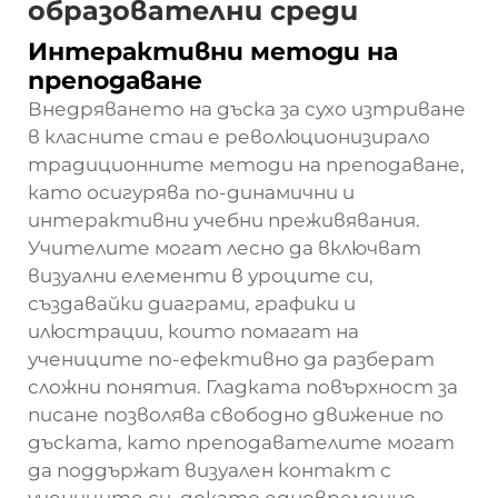
образователни среди
Интерактивни методи на
преподаване
Внедряването на дъска за сухо изтриване
в класните стаи е революционизирало
традиционните методи на преподаване,
като осигурява по-динамични и
интерактивни учебни преживявания.
Учителите могат лесно да включват
визуални елементи в уроците си,
създавайки диаграми, графики и
илюстрации, които помагат на
учениците по-ефективно да разберат
сложни понятия. Гладката повърхност за
писане позволява свободно движение по
дъската, като преподавателите могат
да поддържат визуален контакт с
учениците си, докато едновременно