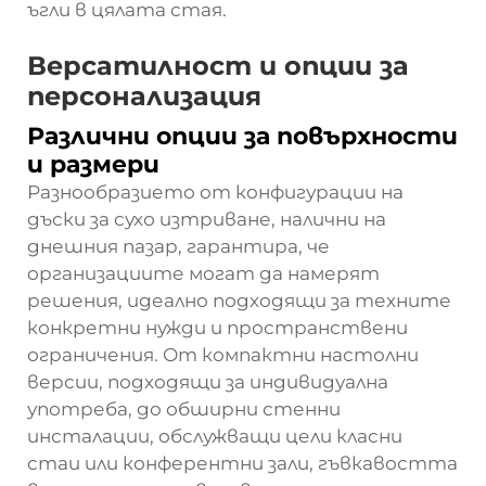
ъгли в цялата стая.
Версатилност и опции за
персонализация
Различни опции за повърхности
и размери
Разнообразието от конфигурации на
дъски за сухо изтриване, налични на
днешния пазар, гарантира, че
организациите могат да намерят
решения, идеално подходящи за техните
конкретни нужди и пространствени
ограничения. От компактни настолни
версии, подходящи за индивидуална
употреба, до обширни стенни
инсталации, обслужващи цели класни
стаи или конферентни зали, гъвкавостта