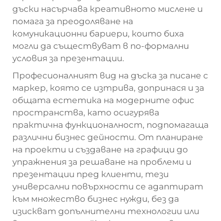
дъски насърчава креативното мислене и
помага за преодоляване на
комуникационни бариери, които биха
могли да съществуват в по-формални
условия за презентации.
Професионалният вид на дъска за писане с
маркер, която се изтрива, допринася и за
общата естетика на модерните офис
пространства, като осигурява
практична функционалност, подпомагаща
различни бизнес дейности. От планиране
на проекти и създаване на графици до
упражнения за решаване на проблеми и
презентации пред клиенти, тези
универсални повърхности се адаптират
към множество бизнес нужди, без да
изискват допълнителни технологии или