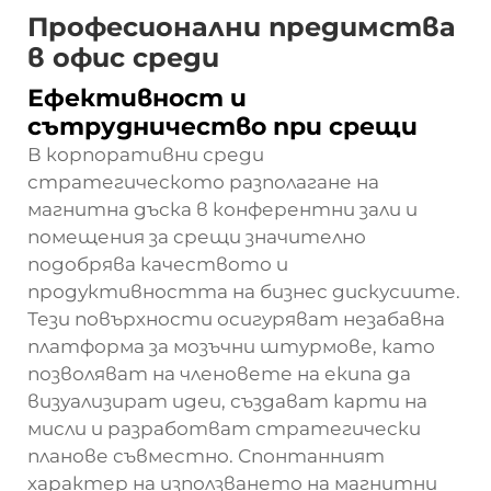
Професионални предимства
в офис среди
Ефективност и
сътрудничество при срещи
В корпоративни среди
стратегическото разполагане на
магнитна дъска в конферентни зали и
помещения за срещи значително
подобрява качеството и
продуктивността на бизнес дискусиите.
Тези повърхности осигуряват незабавна
платформа за мозъчни штурмове, като
позволяват на членовете на екипа да
визуализират идеи, създават карти на
мисли и разработват стратегически
планове съвместно. Спонтанният
характер на използването на магнитни