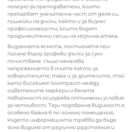
полезно за преподаватели, които
прекарват значителна част от деня си,
пишейки на дъски, както и за бизнес
професионалисти, които водят
продължителни сесии на мозъчна атака.
Визуалната яснота, постигната при
писане върху грифови дъски за сухо
почистване, също намалява
напрежението в очите както за
говорителите, така и за зрителите, тъй
като високият контраст между
оцветените маркери и бялата
повърхност осигурява оптимални условия
за четливост. Тази подобрена видимост е
особено важна в по-големи помещения,
където информацията трябва да бъде
ясно видима от различни разстояния и