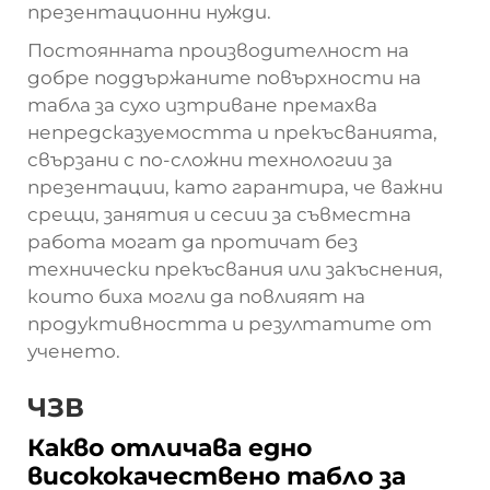
презентационни нужди.
Постоянната производителност на
добре поддържаните повърхности на
табла за сухо изтриване премахва
непредсказуемостта и прекъсванията,
свързани с по-сложни технологии за
презентации, като гарантира, че важни
срещи, занятия и сесии за съвместна
работа могат да протичат без
технически прекъсвания или закъснения,
които биха могли да повлияят на
продуктивността и резултатите от
ученето.
ЧЗВ
Какво отличава едно
висококачествено табло за