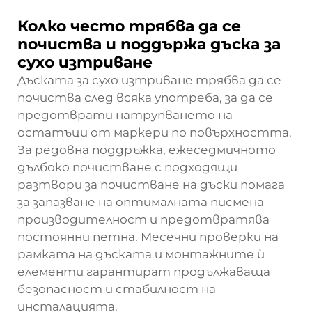
Колко често трябва да се
почиства и поддържа дъска за
сухо изтриване
Дъската за сухо изтриване трябва да се
почиства след всяка употреба, за да се
предотврати натрупването на
остатъци от маркери по повърхността.
За редовна поддръжка, ежеседмичното
дълбоко почистване с подходящи
разтвори за почистване на дъски помага
за запазване на оптималната писмена
производителност и предотвратява
постоянни петна. Месечни проверки на
рамката на дъската и монтажните ѝ
елементи гарантират продължаваща
безопасност и стабилност на
инсталацията.