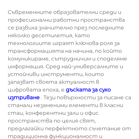
Съвременните образователни среди и
професионални работни пространства
се развиха значително през последните
няколко десетилетия, като
технологиите играят ключова роля за
трансформацията на начина, по който
комуникираме, сътрудничим и споделяме
информация. Сред най-универсалните и
устойчиви инструменти, които
запазват своята актуалност в
цифровата епоха, е
дъската за сухо
изтриване
. Тези повърхности за писане са
станали незаменими елементи в класни
стаи, конферентни зали и офис
пространства по целия свят,
предлагайки перфектното съчетание от
традиционна функционалност и