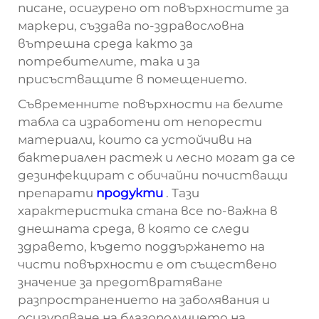
писане, осигурено от повърхностите за
маркери, създава по-здравословна
вътрешна среда както за
потребителите, така и за
присъстващите в помещението.
Съвременните повърхности на белите
табла са изработени от непорести
материали, които са устойчиви на
бактериален растеж и лесно могат да се
дезинфекцират с обичайни почистващи
препарати
продукти
. Тази
характеристика стана все по-важна в
днешната среда, в която се следи
здравето, където поддържането на
чисти повърхности е от съществено
значение за предотвратяване
разпространението на заболявания и
осигуряване на благополучието на