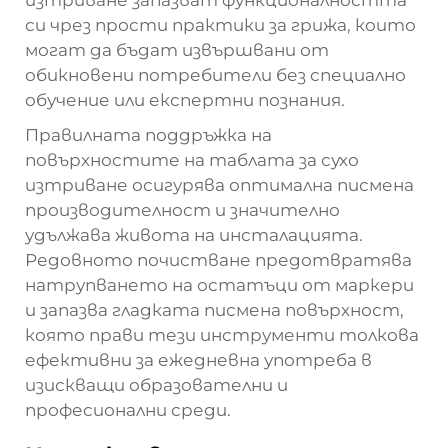
си чрез прости практики за грижа, които
могат да бъдат извършвани от
обикновени потребители без специално
обучение или експертни познания.
Правилната поддръжка на
повърхностите на таблата за сухо
изтриване осигурява оптимална писмена
производителност и значително
удължава живота на инсталацията.
Редовното почистване предотвратява
натрупването на остатъци от маркери
и запазва гладката писмена повърхност,
която прави тези инструменти толкова
ефективни за ежедневна употреба в
изискващи образователни и
професионални среди.