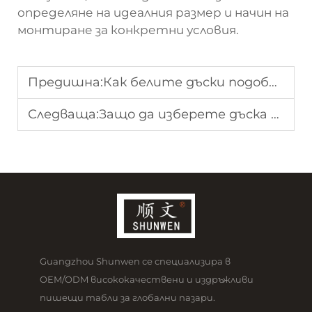
определяне на идеалния размер и начин на
монтиране за конкретни условия.
Предишна:
Как белите дъски подобряват комуникацията и ефективността
Следваща:
Защо да изберете дъска за писане с маркер за лесно писане и изтриване?
Guangzhou Shunwen се специализира в
OEM/ODM висококачествени и издръжливи
пишещи табли за глобални пазари.