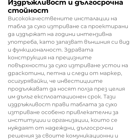
Издръжливост и дългосрочна
стойност
Висококачествените инсталации на
табла за сухо изтриване са проектирани
да издържат на години интензивна
употреба, като запазват външния си вид
и функционалност. Здравата
конструкция на прецизните
повърхности за сухо изтриване устои на
драскотини, петна и следи от маркер,
осигурявайки, че инвестициите
продължават да носят полза през целия
им дълъг експлоатационен срок. Тази
издръжливост прави таблата за сухо
изтриване особено привлекателни за
институции и организации, които се
нуждаят от надеждни, дългосрочни
решения за своите комуникационни и