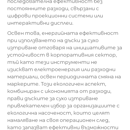
последователна ефективност без
постоянните разходи, свързани с
цифрови проекционни системи или
интерактивни дисплеи.
Освен това, енергийната ефективност
при използването на дъски за сухо
изтриване отговаря на инициативите за
устойчивост в корпоративния сектор,
тъй като тези инструменти не
изискват електроенергия или разходни
материали, освен периодичната смяна на
маркерите. Този екологичен аспект,
комбиниран с икономията от разходи,
прави дъските за сухо изтриване
привлекателен избор за организациите с
екологична насоченост, които целят
намаляване на своя операционен след,
като запазват ефективни възможности