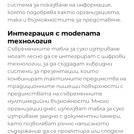
система за показване на информация,
която подобрява както организацията,
така и възможностите за представяне.
Интеграция с modenата
технология
Съвременните табла за сухо изтриване
могат лесно да се интегрират с цифрови
технологии, за да създадат хибридни
системи за презентации, които
комбинират тактилните предимства на
традиционните пишещи повърхности с
предимствата на съвременните
мултимедийни възможности. Много
организации днес използват табла за сухо
изтриване заедно с документни камери,
като позволяват ръчно написаното
съдържание да се проектира или споделя