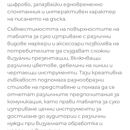
цифрово, запазвайки едновременно
спонтанния и интерактивен характер
на писането на дъска.
Съвместимостта на повърхностите на
таблата за сухо изтриване с различни
видове маркери и аксесоари позволява на
потребителите да създават сложни
визуални презентации, включващи
различни цветове, дебелини на линии и
чертаещи инструменти. Тази креативна
гъвкавост подпомага разнообразни
стилове на представяне и помага да се
отчетат различните предпочитания за
комуникация, като прави таблата за сухо
изтриване ценни инструменти за
достигане до аудитории с различни
нужди при визуалната обработка и