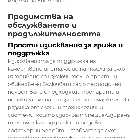
модели на внимание.
Предимства на
обслужването и
продължителността
Прости изисквания за грижа и
поддръжка
Изискванията за поддръжка на
качествени инсталации на табла за сухо
изтриване са изключително прости и
обикновено включват само периодично
почистване с подходящи препарати и
понякога смяна на износените маркери. За
разлика от сложни технологични
системи, които изискват специализирана
техническа поддръжка и редовни
софтуерни ъпдейти, таблата за сухо
изтриване запазват функционалността