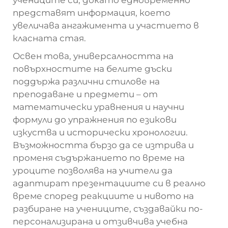
представят информация, което
увеличава ангажимента и участието в
класната стая.
Освен това, универсалността на
повърхностите на белите дъски
поддържа различни стилове на
преподаване и предмети – от
математически уравнения и научни
формули до упражнения по езикови
изкуства и исторически хронологии.
Възможността бързо да се изтрива и
променя съдържанието по време на
уроците позволява на учители да
адаптират презентациите си в реално
време според реакциите и нивото на
разбиране на учениците, създавайки по-
персонализирана и отзивчива учебна