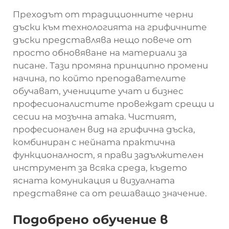
Преходът от традиционните черни
дъски към технологията на грифичните
дъски представлява нещо повече от
просто обновяване на материали за
писане. Тази промяна принципно промени
начина, по който преподавателите
обучават, учениците учат и бизнес
професионалистите провеждат срещи и
сесии на мозъчна атака. Чистият,
професионален вид на грифична дъска,
комбиниран с нейната практична
функционалност, я прави задължителен
инструмент за всяка среда, където
ясната комуникация и визуалната
представяне са от решаващо значение.
Подобрено обучение в