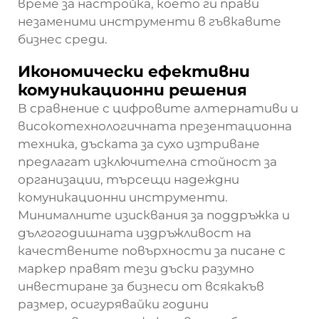
време за настройка, което ги прави
незаменими инструменти в гъвкавите
бизнес среди.
Икономически ефективни
комуникационни решения
В сравнение с цифровите алтернативи и
високотехнологичната презентационна
техника,
дъската за сухо изтриване
предлагат изключителна стойност за
организации, търсещи надеждни
комуникационни инструменти.
Минималните изисквания за поддръжка и
дългогодишната издръжливост на
качествените повърхности за писане с
маркер правят тези дъски разумно
инвестиране за бизнеси от всякакъв
размер, осигурявайки години