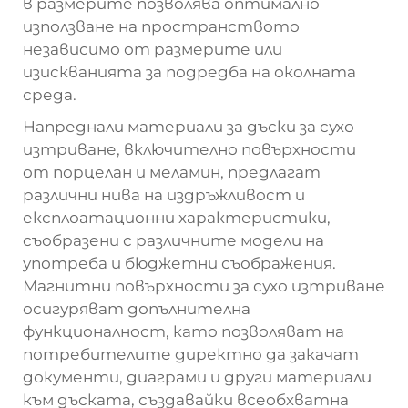
в размерите позволява оптимално
използване на пространството
независимо от размерите или
изискванията за подредба на околната
среда.
Напреднали материали за дъски за сухо
изтриване, включително повърхности
от порцелан и меламин, предлагат
различни нива на издръжливост и
експлоатационни характеристики,
съобразени с различните модели на
употреба и бюджетни съображения.
Магнитни повърхности за сухо изтриване
осигуряват допълнителна
функционалност, като позволяват на
потребителите директно да закачат
документи, диаграми и други материали
към дъската, създавайки всеобхватна