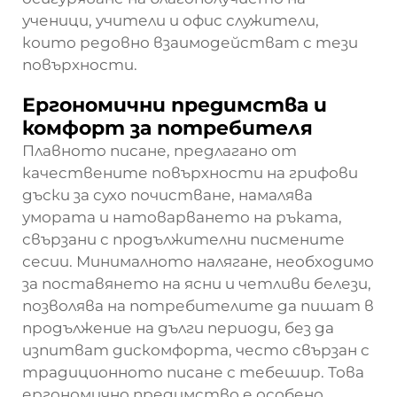
ученици, учители и офис служители,
които редовно взаимодействат с тези
повърхности.
Ергономични предимства и
комфорт за потребителя
Плавното писане, предлагано от
качествените повърхности на грифови
дъски за сухо почистване, намалява
умората и натоварването на ръката,
свързани с продължителни писмените
сесии. Минималното налягане, необходимо
за поставянето на ясни и четливи белези,
позволява на потребителите да пишат в
продължение на дълги периоди, без да
изпитват дискомфорта, често свързан с
традиционното писане с тебешир. Това
ергономично предимство е особено