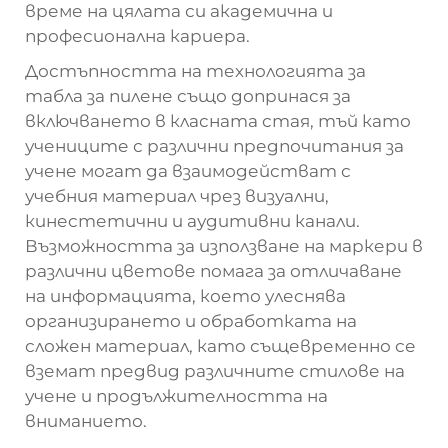
време на цялата си академична и
професионална кариера.
Достъпността на технологията за
табла за пилене също допринася за
включването в класната стая, тъй като
учениците с различни предпочитания за
учене могат да взаимодействат с
учебния материал чрез визуални,
кинестетични и аудитивни канали.
Възможността за използване на маркери в
различни цветове помага за отличаване
на информацията, което улеснява
организирането и обработката на
сложен материал, като същевременно се
вземат предвид различните стилове на
учене и продължителността на
вниманието.