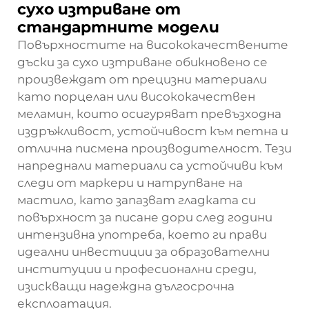
сухо изтриване от
стандартните модели
Повърхностите на висококачествените
дъски за сухо изтриване обикновено се
произвеждат от прецизни материали
като порцелан или висококачествен
меламин, които осигуряват превъзходна
издръжливост, устойчивост към петна и
отлична писмена производителност. Тези
напреднали материали са устойчиви към
следи от маркери и натрупване на
мастило, като запазват гладката си
повърхност за писане дори след години
интензивна употреба, което ги прави
идеални инвестиции за образователни
институции и професионални среди,
изискващи надеждна дългосрочна
експлоатация.