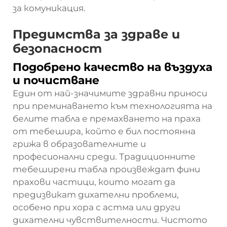
за комуникация.
Предимства за здраве и
безопасност
Подобрено качество на въздуха
и почистване
Един от най-значимите здравни приноси
при преминаването към технологията на
белите табла е премахването на праха
от тебешира, който е бил постоянна
грижа в образователните и
професионални среди. Традиционните
тебеширени табла произвеждат фини
прахови частици, които могат да
предизвикат дихателни проблеми,
особено при хора с астма или други
дихателни чувствителности. Чистото