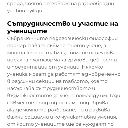
среда, която отговаря на разнообразни
учебни нужди.
Сътрудничество и участие на
учениците
Съвременните педагогически философии
подчертават съвместното учене, а
монтажът на табла за пилене осигурява
идеална платформа за групови дейности
и презентации от ученици. Няколко
ученика могат да работят едновременно
в различни секции на таблото, което
насърчава сътрудничеството и
възможностите за учене помежду им. Този
съвместен подход не само подобрява
академичното разбиране, но и развива
важни социални и комуникативни умения,
от които учениците ще се нуждаят по