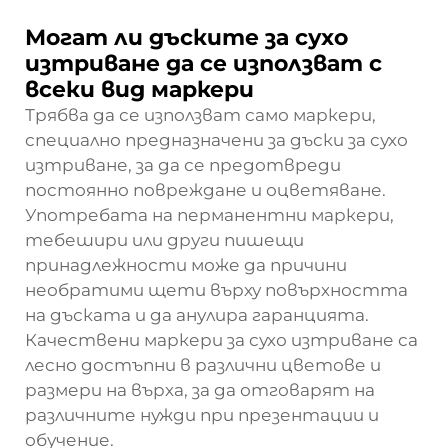
Могат ли дъските за сухо
изтриване да се използват с
всеки вид маркери
Трябва да се използват само маркери,
специално предназначени за дъски за сухо
изтриване, за да се предотвреди
постоянно повреждане и оцветяване.
Употребата на перманентни маркери,
тебешири или други пишещи
принадлежности може да причини
необратими щети върху повърхността
на дъската и да анулира гаранцията.
Качествени маркери за сухо изтриване са
лесно достъпни в различни цветове и
размери на върха, за да отговарят на
различните нужди при презентации и
обучение.