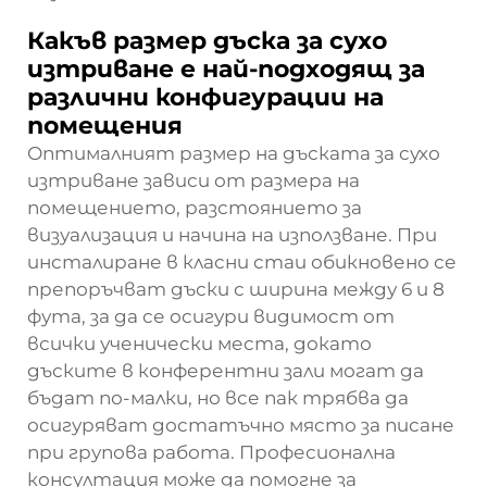
Какъв размер дъска за сухо
изтриване е най-подходящ за
различни конфигурации на
помещения
Оптималният размер на дъската за сухо
изтриване зависи от размера на
помещението, разстоянието за
визуализация и начина на използване. При
инсталиране в класни стаи обикновено се
препоръчват дъски с ширина между 6 и 8
фута, за да се осигури видимост от
всички ученически места, докато
дъските в конферентни зали могат да
бъдат по-малки, но все пак трябва да
осигуряват достатъчно място за писане
при групова работа. Професионална
консултация може да помогне за