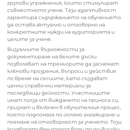
групови упражнения, които стимулират
съвместното учене. Тази адаптивност
гарантира съдържанието на обучението
да остава актуално и отговорно на
конкретните нужди на аудиторията и
целите за учене.
Визуалните възможности за
документиране на белите дъски
позволяват на треньорите да заснемат
ключови прозрения, въпроси и действия
по време на сесиите, като създават
ценни справочни материали за
последващи дейности. Участниците
имат полза от виждането на приноса си,
признат и включен в обучителния процес,
което подпомага по-голямо ангажиране и
поемане на отговорност за ученето. Този
колаборативен подход води до по-високи