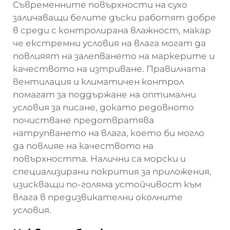
Съвременните повърхности на сухо
заличаващи белите дъски работят добре
в среди с контролирана влажност, макар
че екстремни условия на влага могат да
повлияят на залепването на маркерите и
качеството на изтриване. Правилната
вентилация и климатичен контрол
помагат за поддържане на оптимални
условия за писане, докато редовното
почистване предотвратява
натрупването на влага, което би могло
да повлияе на качеството на
повърхността. Налични са морски и
специализирани покрития за приложения,
изискващи по-голяма устойчивост към
влага в предизвикателни околните
условия.