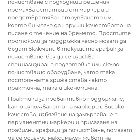
почистване с подходящи решения
премахва остатъци от маркери и
предотвратява натрупването им,
което би могло да наруши качеството на
писане с течение на времето. Простите
протоколи за поддръжка лесно могат да
бъдат включени в текущите график за
почистване, без да се изисква
специализирана подготовка или скъпо
почистващо оборудване, като така
постоянната грижа става както
практична, така и икономична.
Практики за превантивно поддържане,
като използването на маркери с високо
качество, избягване на замърсяване с
перманентни маркери и прилагане на
правилни графици за почистване, помагат
да се осигури максимален живот на