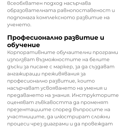
всеобхватен подход насърчава
образователната равнопоставеност и
подпомага комплексното развитие на
ученето.
Професионално развитие и
обучение
Корпоративните обучаителни програми
използват възможностите на белите
дъски за писане с маркер, за да създават
ангажиращи преживявания за
професионално развитие, които
насърчават усвояването на умения и
предаването на знания. Инструкторите
оценяват гъвкавостта да променят
презентациите според въпросите на
участниците, да илюстрират сложни
процеси чрез диаграми и да провеждат