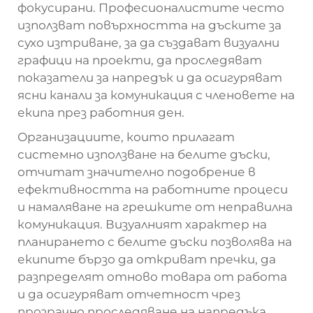
фокусирани. Професионалистите често
използват повърхността на дъските за
сухо изтриване, за да създават визуални
графици на проекти, да проследяват
показатели за напредък и да осигуряват
ясни канали за комуникация с членовете на
екипа през работния ден.
Организациите, които прилагат
системно използване на белите дъски,
отчитат значително подобрение в
ефективността на работните процеси
и намаляване на грешките от неправилна
комуникация. Визуалният характер на
планирането с белите дъски позволява на
екипите бързо да откриват пречки, да
разпределят отново товара от работа
и да осигуряват отчетност чрез
прозрачно проследяване на напредъка.