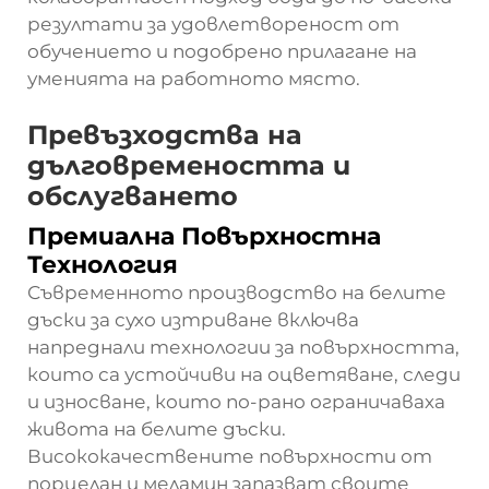
резултати за удовлетвореност от
обучението и подобрено прилагане на
уменията на работното място.
Превъзходства на
дълговремеността и
обслугването
Премиална Повърхностна
Технология
Съвременното производство на белите
дъски за сухо изтриване включва
напреднали технологии за повърхността,
които са устойчиви на оцветяване, следи
и износване, които по-рано ограничаваха
живота на белите дъски.
Висококачествените повърхности от
порцелан и меламин запазват своите