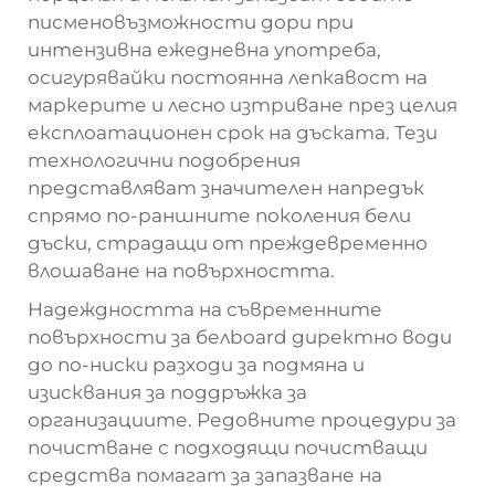
писменовъзможности дори при
интензивна ежедневна употреба,
осигурявайки постоянна лепкавост на
маркерите и лесно изтриване през целия
експлоатационен срок на дъската. Тези
технологични подобрения
представляват значителен напредък
спрямо по-раншните поколения бели
дъски, страдащи от преждевременно
влошаване на повърхността.
Надеждността на съвременните
повърхности за белboard директно води
до по-ниски разходи за подмяна и
изисквания за поддръжка за
организациите. Редовните процедури за
почистване с подходящи почистващи
средства помагат за запазване на