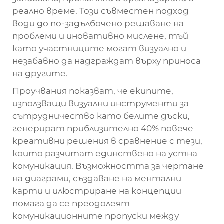
реално време. Този съвместен подход
води до по-задълбочено решаване на
проблеми и иновативно мислене, тъй
като участниците могат визуално и
незабавно да надграждат върху приноса
на другите.
Проучвания показват, че екипите,
използващи визуални инструменти за
сътрудничество като белите дъски,
генерират приблизително 40% повече
креативни решения в сравнение с тези,
които разчитат единствено на устна
комуникация. Възможността за чертане
на диаграми, създаване на ментални
карти и илюстриране на концепции
помага да се преодолеят
комуникационните пропуски между