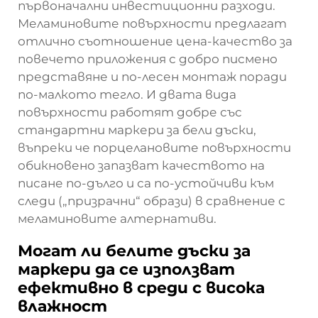
първоначални инвестиционни разходи.
Меламиновите повърхности предлагат
отлично съотношение цена-качество за
повечето приложения с добро писмено
представяне и по-лесен монтаж поради
по-малкото тегло. И двата вида
повърхности работят добре със
стандартни маркери за бели дъски,
въпреки че порцелановите повърхности
обикновено запазват качеството на
писане по-дълго и са по-устойчиви към
следи („призрачни“ образи) в сравнение с
меламиновите алтернативи.
Могат ли белите дъски за
маркери да се използват
ефективно в среди с висока
влажност