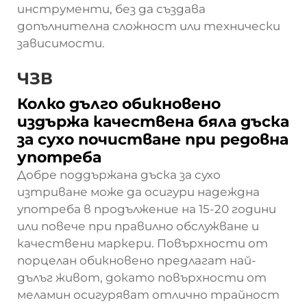
инструменти, без да създава
допълнителна сложност или технически
зависимости.
ЧЗВ
Колко дълго обикновено
издържа качествена бяла дъска
за сухо почистване при редовна
употреба
Добре поддържана дъска за сухо
изтриване може да осигури надеждна
употреба в продължение на 15-20 години
или повече при правилно обслужване и
качествени маркери. Повърхности от
порцелан обикновено предлагат най-
дълъг живот, докато повърхности от
меламин осигуряват отлично трайност