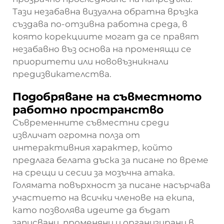
Тази незабавна визуална обратна връзка
създава по-отзивна работна среда, в
която корекциите могат да се правят
незабавно въз основа на променящи се
приоритети или нововъзникнали
предизвикателства.
Подобряване на съвместното
работно пространство
Съвременните съвместни среди
извличат огромна полза от
интерактивния характер, който
предлага белата дъска за писане по време
на срещи и сесии за мозъчна атака.
Голямата повърхност за писане насърчава
участието на всички членове на екипа,
като позволява идеите да бъдат
записвани, променяни и организирани в