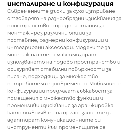
инсталиране и конфигурация
Съвременните дъски за сухо изтриване
отговарят на разнообразни изисквания за
пространство и предпочитания за
монтаж чрез различни опции за
поставяне, размерни конфигурации и
интегрирани аксесоари. Моделите за
монтаж на стена максимизират
използването на подово пространство и
осигуряват стабилни повърхности за
писане, подходящи за множество
потребители едновременно. Мобилните
конфигурации предлагат гъвкавост за
помещения с множество функции и
променливи изисквания за аранжировка,
като позволяват на организациите да
адаптират комуникационните си
инструменти към променящите се