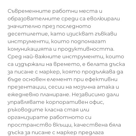
Съвременните работни места и
образователните среди са еволюирали
значително през последното
десетилетие, като изискват гъвкави
инструменти, които подпомагат
комуникацията и продуктивността.
Сред най-важните инструменти, които
са издържали на времето, е белата дъска
за писане с маркер, която продължава да
бъде основен елемент при ефективни
презентации, сесии на мозъчна атака и
ежедневно планиране. Независимо дали
управлявате корпоративен офис,
ръководите класна стая или
организирате работното си
пространство вкъщи, качествена бяла
дъска за писане с маркер предлага