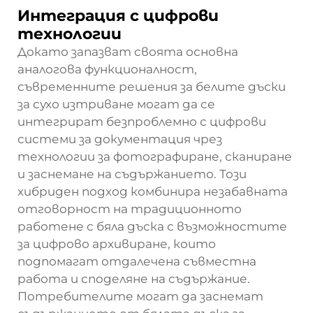
Интеграция с цифрови
технологии
Докато запазват своята основна
аналогова функционалност,
съвременните решения за белите дъски
за сухо изтриване могат да се
интегрират безпроблемно с цифрови
системи за документация чрез
технологии за фотографиране, сканиране
и заснемане на съдържанието. Този
хибриден подход комбинира незабавната
отговорност на традиционното
работене с бяла дъска с възможностите
за цифрово архивиране, които
подпомагат отдалечена съвместна
работа и споделяне на съдържание.
Потребителите могат да заснемат