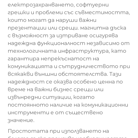
електрозахранването, софтуерни
грешки и проблеми със съвместимостта,
които могат да наруши важни
презентации или срещи.
магнитна дъска
с възможност за изтриване
осигурява
надеждна функционалност независимо от
технологичната инфраструктура, като
гарантира непрекъснатост на
комуникацията и сътрудничеството при
всякакви външни обстоятелства. Тази
надеждност се оказва особено ценна по
време на важни бизнес срещи или
извънредни ситуации, когато
постоянното наличие на комуникационни
инструменти е от съществено
значение.
Простотата при използването на