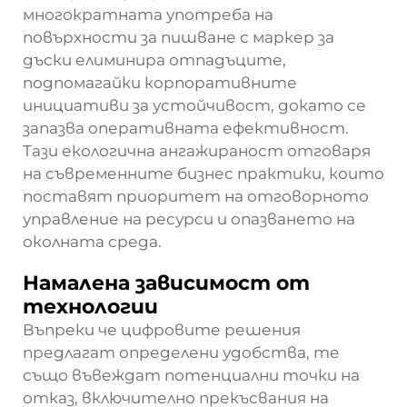
многократната употреба на
повърхности за пишване с маркер за
дъски елиминира отпадъците,
подпомагайки корпоративните
инициативи за устойчивост, докато се
запазва оперативната ефективност.
Тази екологична ангажираност отговаря
на съвременните бизнес практики, които
поставят приоритет на отговорното
управление на ресурси и опазването на
околната среда.
Намалена зависимост от
технологии
Въпреки че цифровите решения
предлагат определени удобства, те
също въвеждат потенциални точки на
отказ, включително прекъсвания на