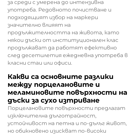
за среди с умерена до интензивна
употреба. Редовното почистване и
подходящият избор на маркери
значително влияят на
продължителността на живота, като
някои дъски от институционален клас
продължават да работят ефективно
след десетилетия ежедневна употреба в
класни стаи или офиси.
Какви са основните разлики
между порцелановите и
меламиновите повърхности на
дъски за сухо изтриване
Порцелановите повърхности предлагат
изключителна дълготрайност,
устойчивост на петна и по-дълъг живот,
но обикновено изискват по-високи