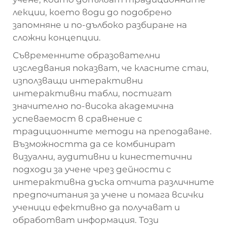
лекции, което води до подобрено
запомняне и по-дълбоко разбиране на
сложни концепции.
Съвременните образователни
изследвания показват, че класните стаи,
използващи интерактивни
интерактивни табли, постигат
значително по-висока академична
успеваемост в сравнение с
традиционните методи на преподаване.
Възможността да се комбинират
визуални, аудитивни и кинестетични
подходи за учене чрез дейности с
интерактивна дъска отчита различните
предпочитания за учене и помага всички
ученици ефективно да получават и
обработват информация. Този