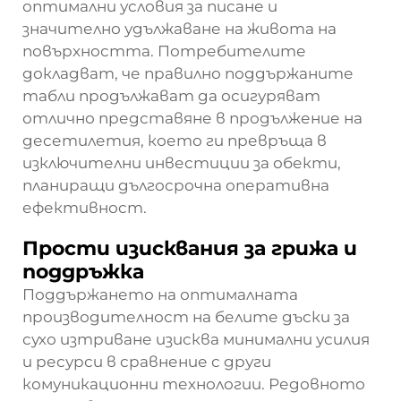
оптимални условия за писане и
значително удължаване на живота на
повърхността. Потребителите
докладват, че правилно поддържаните
табли продължават да осигуряват
отлично представяне в продължение на
десетилетия, което ги превръща в
изключителни инвестиции за обекти,
планиращи дългосрочна оперативна
ефективност.
Прости изисквания за грижа и
поддръжка
Поддържането на оптималната
производителност на белите дъски за
сухо изтриване изисква минимални усилия
и ресурси в сравнение с други
комуникационни технологии. Редовното