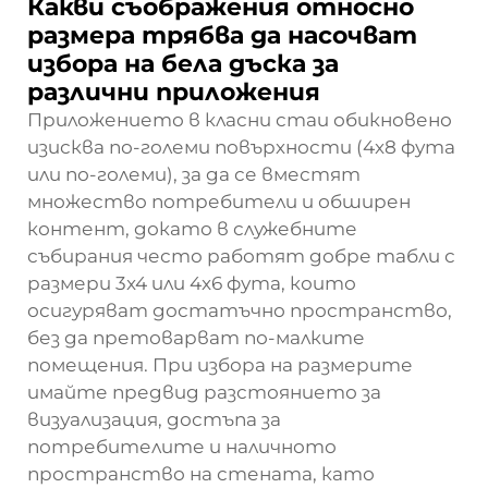
Какви съображения относно
размера трябва да насочват
избора на бела дъска за
различни приложения
Приложението в класни стаи обикновено
изисква по-големи повърхности (4x8 фута
или по-големи), за да се вместят
множество потребители и обширен
контент, докато в служебните
събирания често работят добре табли с
размери 3x4 или 4x6 фута, които
осигуряват достатъчно пространство,
без да претоварват по-малките
помещения. При избора на размерите
имайте предвид разстоянието за
визуализация, достъпа за
потребителите и наличното
пространство на стената, като