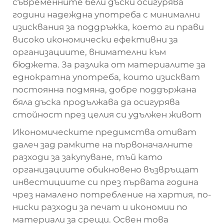
съвременните бели дъски осигурява
години надеждна употреба с минимални
изисквания за поддръжка, което ги прави
високо икономически ефективни за
организациите, внимателни към
бюджета. За разлика от материалите за
еднократна употреба, които изискват
постоянна подмяна, добре поддържана
бяла дъска продължава да осигурява
стойност през целия си удължен живот
Икономическите предимства отиват
далеч зад рамките на първоначалните
разходи за закупуване, тъй като
организациите обикновено възвръщат
инвестициите си през първата година
чрез намалено потребление на хартия, по-
ниски разходи за печат и икономии по
материали за срещи. Освен това