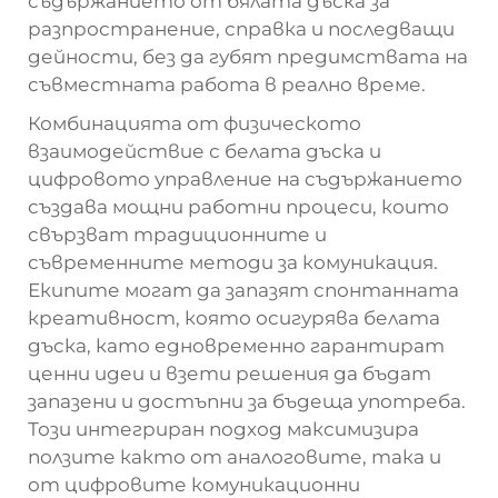
съдържанието от бялата дъска за
разпространение, справка и последващи
дейности, без да губят предимствата на
съвместната работа в реално време.
Комбинацията от физическото
взаимодействие с белата дъска и
цифровото управление на съдържанието
създава мощни работни процеси, които
свързват традиционните и
съвременните методи за комуникация.
Екипите могат да запазят спонтанната
креативност, която осигурява белата
дъска, като едновременно гарантират
ценни идеи и взети решения да бъдат
запазени и достъпни за бъдеща употреба.
Този интегриран подход максимизира
ползите както от аналоговите, така и
от цифровите комуникационни