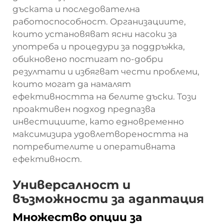
дъската и последователна
работоспособност. Организациите,
които установяват ясни насоки за
употреба и процедури за поддръжка,
обикновено постигат по-добри
резултати и избягват чести проблеми,
които могат да намалят
ефективността на белите дъски. Този
проактивен подход предпазва
инвестициите, като едновременно
максимизира удовлетвореността на
потребителите и оперативната
ефективност.
Универсалност и
възможности за адаптация
Множество опции за