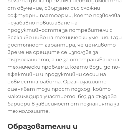
белата дъска премахва необходимостта
от обучение, свързано със сложни
софтуерни платформи, което позволява
незабавно повишаване на
продуктивността за потребители с
всякакво ниво на технически умения. Тази
достъпност гарантира, че ценливото
време на срещите се използва за
съдържанието, а не за отстраняване на
технически проблеми, което води до по-
ефективни и продуктивни сесии на
съвместна работа. Организациите
оценяват този прост подход, който
максимизира участието, без да създава
бариери в зависимост от познанията за
технологиите.
Образователни и