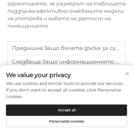
гарантирате, че размерът на таблицата
поддържа ефективно очакваните модели
на употреба и нивата на заетост на
помещението.
Предишна:
Защо бялата дъска за сухо изтриване е идеална за модерните работни среди?
Следваща:
Защо информационното табло е задължително за училища и работни места
We value your privacy
We use cookies and similar tools to provide our services.
If you don't want to accept all cookies, click Personalize
cookies.
Accept all
Personalize cookies
Guangzhou Shunwen се специализира в
НАЧАЛО
ПРОДУКТИ
ИМЕЙЛ
ТЕЛ.
OEM/ODM висококачествени и издръжливи