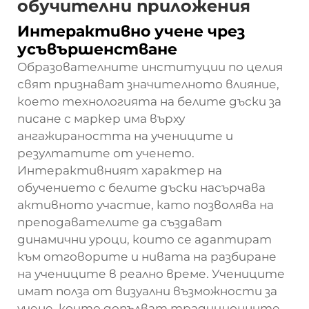
обучителни приложения
Интерактивно учене чрез
усъвършенстване
Образователните институции по целия
свят признават значителното влияние,
което технологията на белите дъски за
писане с маркер има върху
ангажираността на учениците и
резултатите от ученето.
Интерактивният характер на
обучението с белите дъски насърчава
активното участие, като позволява на
преподавателите да създават
динамични уроци, които се адаптират
към отговорите и нивата на разбиране
на учениците в реално време. Учениците
имат полза от визуални възможности за
учене, които допълват традиционните