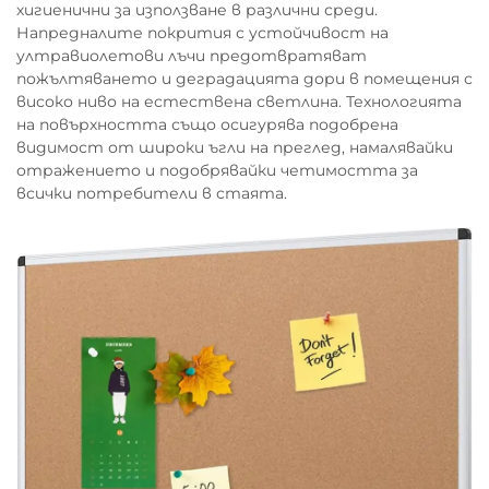
хигиенични за използване в различни среди.
Напредналите покрития с устойчивост на
ултравиолетови лъчи предотвратяват
пожълтяването и деградацията дори в помещения с
високо ниво на естествена светлина. Технологията
на повърхността също осигурява подобрена
видимост от широки ъгли на преглед, намалявайки
отражението и подобрявайки четимостта за
всички потребители в стаята.