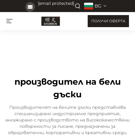
[email protected]
BG
ПОЛУЧИ ОФЕРТА
производител на бели
дъски
Производителят на белите дъски представлява
специализирано индустриално предприятие,
ангажирано с производството на висококачествени
повърхности за писане, предназначени за
образователни, корпоративни и креативни среди.