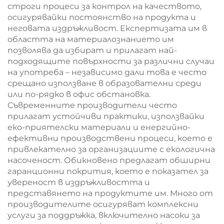
строги процеси за контрол на качеството,
осигурявайки постоянство на продукта и
неговата издръжливост. Експертизата им в
областта на материалознанието им
позволява да избират и прилагат най-
подходящите повърхности за различни случаи
на употреба – независимо дали това е често
срещано използване в образователни среди
или по-рядко в офис обстановка.
Съвременните производители често
прилагат устойчиви практики, използвайки
еко-приятелски материали и енергийно-
ефективни производствени процеси, което е
привлекателно за организациите с екологична
насоченост. Обикновено предлагат обширни
гаранционни покрития, което е показател за
увереност в издръжливостта и
представянето на продуктите им. Много от
производителите осигуряват комплексни
услуги за поддръжка, включително насоки за