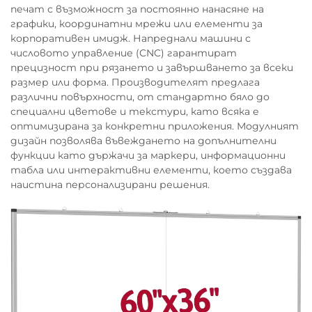
печат с възможност за постоянно нанасяне на
графики, координатни мрежи или елементи за
корпоративен имидж. Напреднали машини с
числовото управление (CNC) гарантират
прецизност при рязането и завършването за всеки
размер или форма. Производителят предлага
различни повърхности, от стандартно бяло до
специални цветове и текстури, като всяка е
оптимизирана за конкретни приложения. Модулният
дизайн позволява въвеждането на допълнителни
функции като държачи за маркери, информационни
табла или интерактивни елементи, което създава
наистина персонализирани решения.