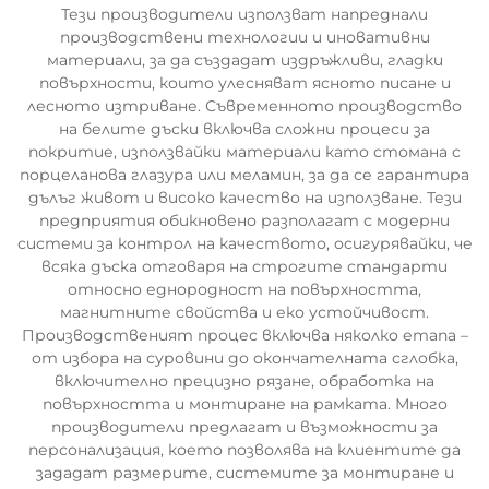
Тези производители използват напреднали
производствени технологии и иновативни
материали, за да създадат издръжливи, гладки
повърхности, които улесняват ясното писане и
лесното изтриване. Съвременното производство
на белите дъски включва сложни процеси за
покритие, използвайки материали като стомана с
порцеланова глазура или меламин, за да се гарантира
дълъг живот и високо качество на използване. Тези
предприятия обикновено разполагат с модерни
системи за контрол на качеството, осигурявайки, че
всяка дъска отговаря на строгите стандарти
относно еднородност на повърхността,
магнитните свойства и еко устойчивост.
Производственият процес включва няколко етапа –
от избора на суровини до окончателната сглобка,
включително прецизно рязане, обработка на
повърхността и монтиране на рамката. Много
производители предлагат и възможности за
персонализация, което позволява на клиентите да
зададат размерите, системите за монтиране и