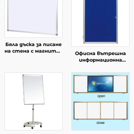
Бяла дъска за писане
на стена с магнитна
Офисна вътрешна
дъска за съвременни
информационна
порцеланови дъски
дъска с алуминиева
за класна стая офис
рамка, монтирана на
училище
стена, с коркова
повърхност и
заключваща врата,
заключваща се
информационна
табла,
информационен
стенд