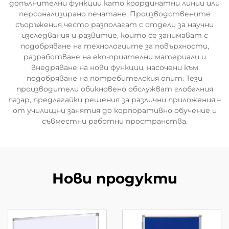
допълнителни функции като координатни линии или
персонализирано печатане. Производствените
съоръжения често разполагат с отдели за научни
изследвания и развитие, които се занимават с
подобряване на технологиите за повърхности,
разработване на еко-приятелни материали и
внедряване на нови функции, насочени към
подобряване на потребителския опит. Тези
производители обикновено обслужват глобалния
пазар, предлагайки решения за различни приложения –
от училищни занятия до корпоративно обучение и
съвместни работни пространства.
Нови продукти