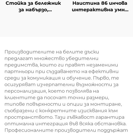
Стойка за бележник
Наистина 86 инчова
за набързо,
интерактивна умна
регулируема по
дъска за образование
височина, с колелца,
сензорен екран
подходяща за
училищна умна
училище
дъска за класна стая
Производителите на белите дъски
предлагат множество убедителни
предимства, които ги правят незаменими
партньори при създаването на ефективни
среди за комуникация и обучение. Първо, те
осигуряват изчерпателни възможности за
персонализация, което позволява на
клиентите да посочат точни размери,
типове повърхности и опции за монтиране,
съобразени с конкретните изисквания към
пространството. Тази гъвкавост гарантира
оптимална интеграция във всяка обстановка.
Професионалните производители поддържат