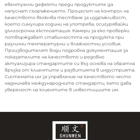
евентуални дефекти преди продуктите да
напуснат съоръжението. Процесът на контрол на
качеството включва тестване за издръжливост,
което симулира години на употреба, осигурявайки
дългосрочна експлоатация. Камери за еко проверки
потвърждават стабилността на продукта при
различни температурни и влажностни условия.
Производителят води подробна документация за
показателите на качеството и редовно
актуализира стандартите си въз основа на обратна
връзка от клиентите и развитията в индустрията.
Системата им за управление на качеството често
надминава международните стандарти, като дава
увереност на клиентите в инвестициите им.