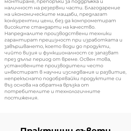
монтиране, препоръки за поддръжка и
наличност на резервни части. Благодарение
на икономическите мащаби, предлагат
конкурентни цени, без да компрометират
високите стандарти на качество.
Напредналите производствени техники
гарантират прецизност при изработката и
завършването, което води до продукти,
чийто визия и функционалност се запазват
през дълъг период от време. Освен това,
установените производители често
инвестират в научни изследвания и развитие,
непрекъснато подобрявайки продуктите си
въз основа на обратна връзка от
потребителите и технологичните
постижения.
Практични съвети