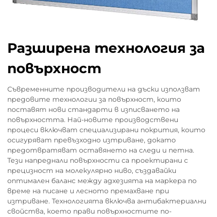
Разширена технология за
повърхност
Съвременните производители на дъски използват
предовите технологии за повърхност, които
поставят нови стандарти в изписването на
повърхността. Най-новите производствени
процеси включват специализирани покрития, които
осигуряват превъзходно изтриване, докато
предотвратяват оставянето на следи и петна.
Тези напреднали повърхности са проектирани с
прецизност на молекулярно ниво, създавайки
оптимален баланс между адхезията на маркера по
време на писане и лесното премахване при
изтриване. Технологията включва антибактериални
свойства, което прави повърхностите по-