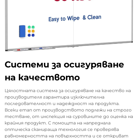
Системи за осигуряване
на качеството
Цялостната система за осигуряване на качество на
производителя гарантира изключителна
последователност и надеждност на продукта.
Всеки етап от производството подлежи на строго
тестване, от инспекция на суровините до оценка на
крайния продукт. С помощта на напреднала
оптическа сканираща технология се проверява
равномерността на повърхността и се откриват