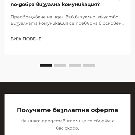
по-добра визуална комуникация?
Преобразуване на идеи във визуално изкуство
Визуалната комуникация се превърна в основен
елемент на ефективната съвместна работа и
учене в модерните работни пространства и
ВИЖ ПОВЕЧЕ
образователни среди. В центъра на тази
визуална революция стои скромната, но
мощна...
Получете безплатна оферта
Нашият представител ще се свърже с
вас скоро.